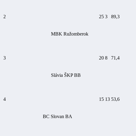
2
25
3
89,3
MBK Ružomberok
3
20
8
71,4
Slávia ŠKP BB
4
15
13
53,6
BC Slovan BA