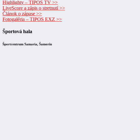
Highlighty – TIPOS TV >>
LiveScore a zápis o stretnutí >>
Článok o zápase >>
Fotogaléria – TIPOS EXZ >>
Športová hala
Športcentrum Samaria, Šamorín