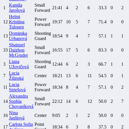
Kamila
Small
1
21:41
4
2
6
33.3
0
2
Jarošová
Forward
Helmi
Power
12
Kristiina
19:37
10
5
7
71.4
0
0
Forward
Tulonen
Dominika
Shooting
13
18:54
9
4
7
57.1
1
1
Urbanová
Guard
Shaiquel
Small
33
Daizhon
16:55
17
5
6
83.3
0
0
Forward
McGruder
Liana
Shooting
3
12:44
6
2
3
66.7
1
1
Užovičová
Guard
Lucia
7
Center
18:21
13
6
11
54.5
0
1
Žilinská
Lucia
Power
11
18:34
8
4
7
57.1
0
2
Striešová
Forward
Alexandra
Small
14
Sophia
22:12
14
6
12
50.0
2
7
Forward
Chovaníková
Nina
16
Center
9:05
2
1
2
50.0
0
0
Janštová
Carlota Sofia
Point
17
18:34
6
3
8
37.5
0
2