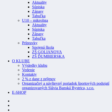
Aktuality
Súpiska
Zápasy
Tabuľka
U10 – mikroliga
Aktuality
Súpiska
Zápasy
Tabuľka
Prípravky
Spojená škola
ZŠ GOLIANOVA
ZŠ ĎUMBIERSKA
O KLUBE
Výsledky klubu
Vedenie
Kontakty
2 % z dane z príjmov
Organizačný a návštevný poriadok športových podujatí
organizovaných Slávia Banská Bystrica, s.r.o.
E-SHOP