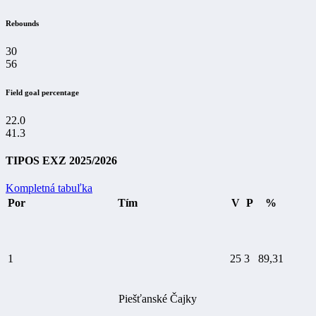
Rebounds
30
56
Field goal percentage
22.0
41.3
TIPOS EXZ 2025/2026
Kompletná tabuľka
Por
Tím
V
P
%
1
25
3
89,31
Piešťanské Čajky