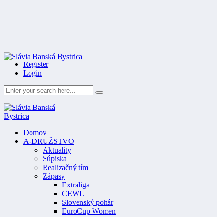
Register
Login
Domov
A-DRUŽSTVO
Aktuality
Súpiska
Realizačný tím
Zápasy
Extraliga
CEWL
Slovenský pohár
EuroCup Women