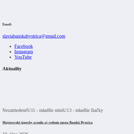
Email:
slaviabanskabystrica@gmail.com
Facebook
Instagram
YouTube
Aktuality
Nezatriedené
U11 - mladšie mini
U13 - mladšie žiačky
Majstrovské úspechy ocenilo aj vedenie mesta Banská Bystrica