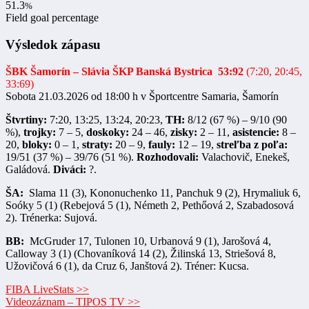
51.3
%
Field goal percentage
Výsledok zápasu
ŠBK Šamorín
– Slávia ŠKP Banská Bystrica
53:92
(7:20, 20:45,
33:69)
Sobota 21.03.2026 od 18:00 h v Športcentre Samaria, Šamorín
Štvrtiny:
7:20, 13:25, 13:24, 20:23,
TH:
8/12 (67 %) – 9/10 (90
%),
trojky:
7 – 5,
doskoky:
24 – 46,
zisky:
2 – 11,
asistencie:
8 –
20,
bloky:
0 – 1,
straty:
20 – 9,
fauly:
12 – 19,
streľba z poľa:
19/51 (37 %) – 39/76 (51 %).
Rozhodovali:
Valachovič, Enekeš,
Galádová.
Diváci:
?.
ŠA:
Slama 11 (3), Kononuchenko 11, Panchuk 9 (2), Hrymaliuk 6,
Soóky 5 (1) (Rebejová 5 (1), Németh 2, Pethőová 2, Szabadosová
2). Trénerka: Sujová.
BB:
McGruder 17, Tulonen 10, Urbanová 9 (1), Jarošová 4,
Calloway 3 (1) (Chovaníková 14 (2), Žilinská 13, Striešová 8,
Užovičová 6 (1), da Cruz 6, Janštová 2). Tréner: Kucsa.
FIBA LiveStats >>
Videozáznam – TIPOS TV >>