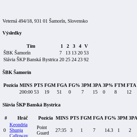
Veterná 494/18, 931 01 Šamorín, Slovensko
Výsledky
Tím
1
2
3
4
V
ŠBK Šamorín
7
13
13
20
53
Slávia ŠKP Banská Bystrica
20
25
24
23
92
ŠBK Šamorín
Pozícia
MINS
PTS
FGM
FGA
FG%
3PM
3PA
3P%
FTM
FTA
200:00
53
19
51
0
7
15
0
8
12
Slávia ŠKP Banská Bystrica
#
Hráč
Pozícia
MINS
PTS
FGM
FGA
FG%
3PM
3P
Keondria
Point
0
Shunja
27:35
3
1
7
14.3
1
2
Guard
Calloway