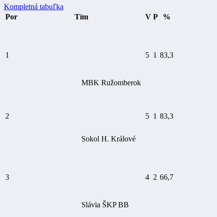
Kompletná tabuľka
Por
Tím
V
P
%
1
5
1
83,3
MBK Ružomberok
2
5
1
83,3
Sokol H. Králové
3
4
2
66,7
Slávia ŠKP BB