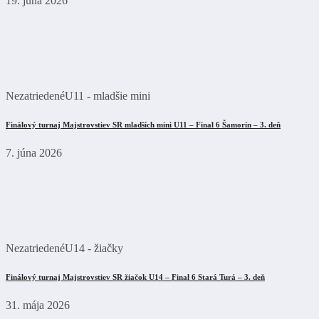
19. júna 2026
Nezatriedené
U11 - mladšie mini
Finálový turnaj Majstrovstiev SR mladších mini U11 – Final 6 Šamorín – 3. deň
7. júna 2026
Nezatriedené
U14 - žiačky
Finálový turnaj Majstrovstiev SR žiačok U14 – Final 6 Stará Turá – 3. deň
31. mája 2026