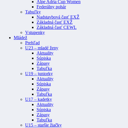
Alpe Adria Cup Women
Federálny pohár
Tabuľky
Nadstavbová časť EXŽ
Základná časť EXŽ
Základná časť CEWL
Vstupenky
Mládež
Prehľad
U23 – mladé ženy
Aktuality
Súpiska
Zápasy
Tabuľka
U19 – juniorky
Aktuality
Súpiska
Zápasy
Tabuľka
U17 – kadetky
Aktuality
Súpiska
Zápasy
Tabuľka
U15 – staršie žiačky