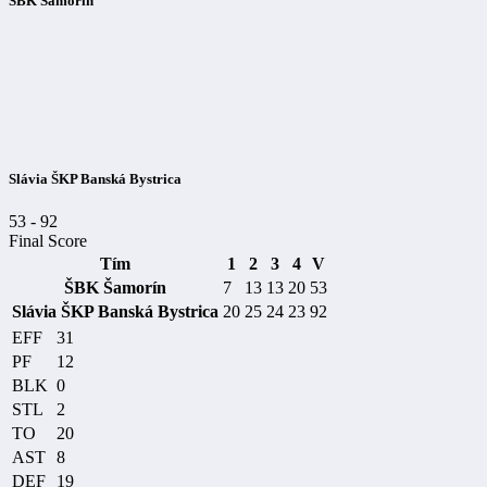
ŠBK Šamorín
Slávia ŠKP Banská Bystrica
53
-
92
Final Score
Tím
1
2
3
4
V
ŠBK Šamorín
7
13
13
20
53
Slávia ŠKP Banská Bystrica
20
25
24
23
92
EFF
31
PF
12
BLK
0
STL
2
TO
20
AST
8
DEF
19