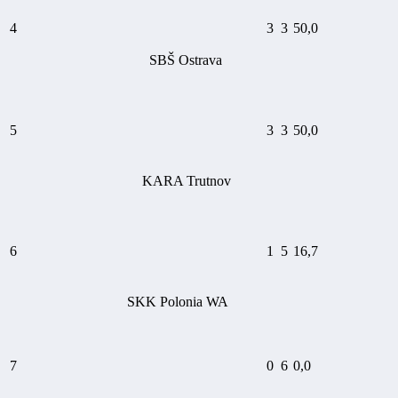
4
3
3
50,0
SBŠ Ostrava
5
3
3
50,0
KARA Trutnov
6
1
5
16,7
SKK Polonia WA
7
0
6
0,0