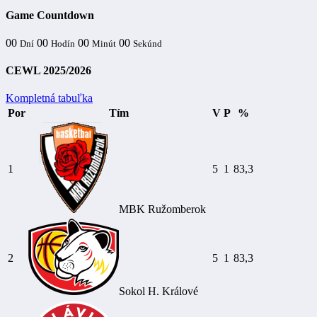
Game Countdown
00
00
00
00
Dní
Hodín
Minút
Sekúnd
CEWL 2025/2026
Kompletná tabuľka
Por
Tím
V
P
%
1
5
1
83,3
MBK Ružomberok
2
5
1
83,3
Sokol H. Králové