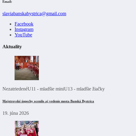
Email:
slaviabanskabystrica@gmail.com
Facebook
Instagram
YouTube
Aktuality
Nezatriedené
U11 - mladšie mini
U13 - mladšie žiačky
Majstrovské úspechy ocenilo aj vedenie mesta Banská Bystrica
19. júna 2026