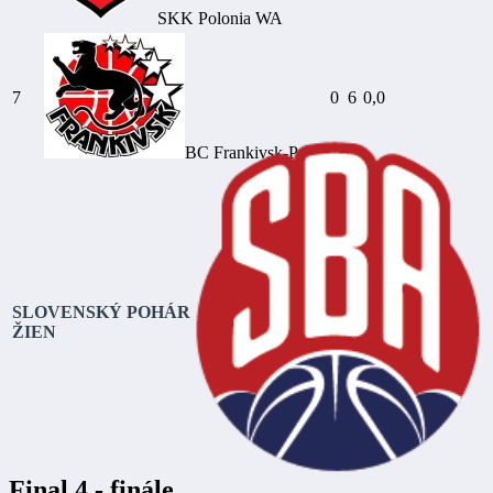
SKK Polonia WA
7
0
6
0,0
BC Frankivsk-Pryk.
SLOVENSKÝ POHÁR
ŽIEN
Final 4 - finále