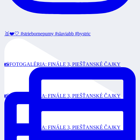
🥈❤️🤍 #striebornepumy #slaviabb #bystric
📸FOTOGALÉRIA: FINÁLE 3, PIEŠŤANSKÉ ČAJKY
📸FOTOGALÉRIA: FINÁLE 3, PIEŠŤANSKÉ ČAJKY
📸FOTOGALÉRIA: FINÁLE 3, PIEŠŤANSKÉ ČAJKY