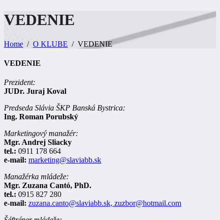
VEDENIE
Home
O KLUBE
VEDENIE
VEDENIE
Prezident:
JUDr. Juraj Koval
Predseda Slávia ŠKP Banská Bystrica:
Ing. Roman Porubský
Marketingový manažér:
Mgr. Andrej Sliacky
tel.:
0911 178 664
e-mail:
marketing@slaviabb.sk
Manažérka mládeže:
Mgr. Zuzana Cantó, PhD.
tel.:
0915 827 280
e-mail:
zuzana.canto@slaviabb.sk,
zuzbor@hotmail.com
Šéftréner mládeže: