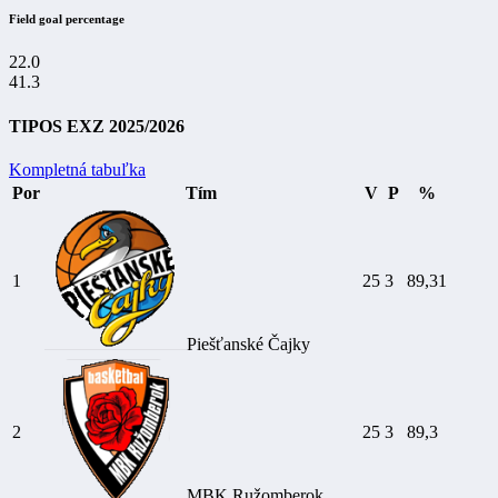
Field goal percentage
22.0
41.3
TIPOS EXZ 2025/2026
Kompletná tabuľka
Por
Tím
V
P
%
1
25
3
89,31
Piešťanské Čajky
2
25
3
89,3
MBK Ružomberok