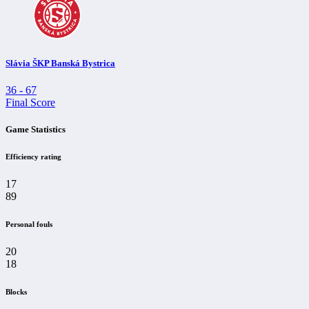
Slávia ŠKP Banská Bystrica
36
-
67
Final Score
Game Statistics
Efficiency rating
17
89
Personal fouls
20
18
Blocks