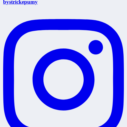
bystrickepumy