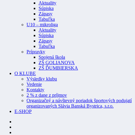
Aktuality
Súpiska
Zápasy
Tabuľka
U10 – mikroliga
Aktuality
Súpiska
Zápasy
Tabuľka
Prípravky
Spojená škola
ZŠ GOLIANOVA
ZŠ ĎUMBIERSKA
O KLUBE
Výsledky klubu
Vedenie
Kontakty
2 % z dane z príjmov
Organizačný a návštevný poriadok športových podujatí
organizovaných Slávia Banská Bystrica, s.r.o.
E-SHOP