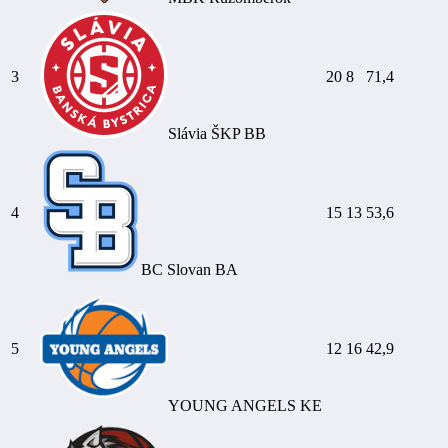
3
20
8
71,4
Slávia ŠKP BB
4
15
13
53,6
BC Slovan BA
5
12
16
42,9
YOUNG ANGELS KE