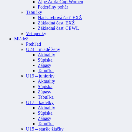
Alpe Adria Cup Women
Federálny pohár
Tabuľky
Nadstavbová časť EXŽ
Základná časť EXŽ
Základná časť CEWL
Vstupenky
Mládež
Prehľad
U23 – mladé ženy
Aktuality
Súpiska
Zápasy
Tabuľka
U19 – juniorky
Aktuality
Súpiska
Zápasy
Tabuľka
U17 – kadetky
Aktuality
Súpiska
Zápasy
Tabuľka
U15 – staršie žiačky