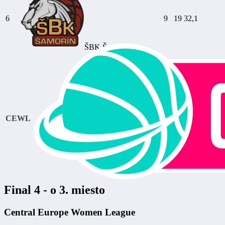
6
9
19
32,1
ŠBK Šamorín
CEWL
Final 4 - o 3. miesto
Central Europe Women League