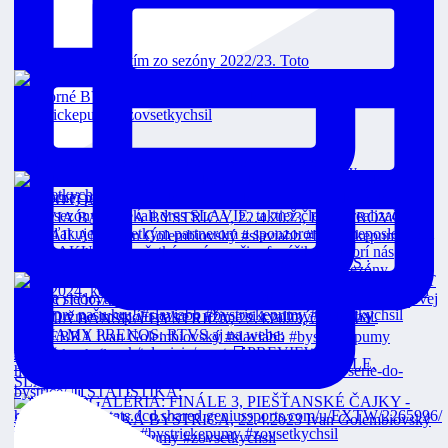
Toto je strieborný tím zo sezóny 2022/23. Toto
Čajkám sme vzdorovali, nakoniec končíme sezón
FINÁLE 3 Dnes o 18:00 v priamom prenose na RTVS :
VEOLIA POZÁPASOVÉ ROZHOVORY: 2. FINÁLE,
SLÁVIA