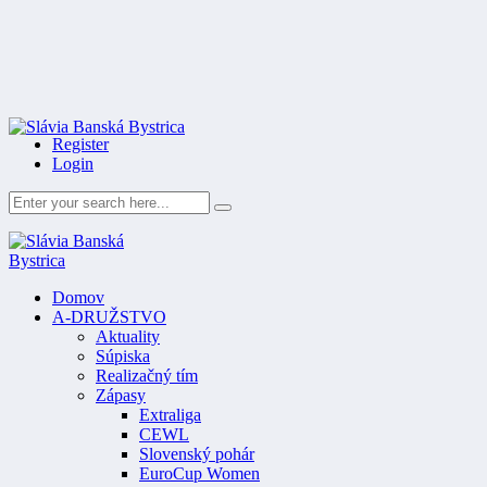
Register
Login
Domov
A-DRUŽSTVO
Aktuality
Súpiska
Realizačný tím
Zápasy
Extraliga
CEWL
Slovenský pohár
EuroCup Women