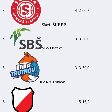
3
4
2
66,7
Slávia ŠKP BB
4
3
3
50,0
SBŠ Ostrava
5
3
3
50,0
KARA Trutnov
6
1
5
16,7