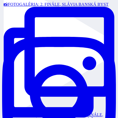
📸FOTOGALÉRIA: 2. FINÁLE, SLÁVIA BANSKÁ BYST