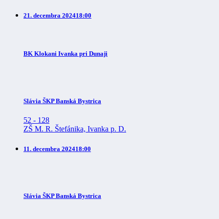
21. decembra 2024
18:00
BK Klokani Ivanka pri Dunaji
Slávia ŠKP Banská Bystrica
52
-
128
ZŠ M. R. Štefánika, Ivanka p. D.
11. decembra 2024
18:00
Slávia ŠKP Banská Bystrica