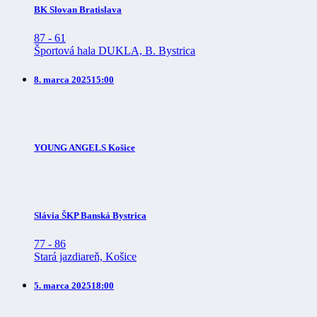
BK Slovan Bratislava
87
-
61
Športová hala DUKLA, B. Bystrica
8. marca 2025
15:00
YOUNG ANGELS Košice
Slávia ŠKP Banská Bystrica
77
-
86
Stará jazdiareň, Košice
5. marca 2025
18:00