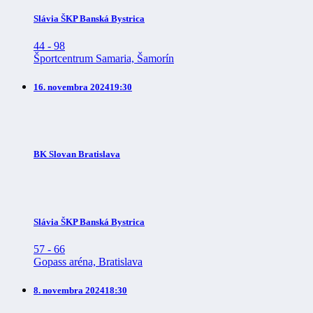
Slávia ŠKP Banská Bystrica
44
-
98
Športcentrum Samaria, Šamorín
16. novembra 2024
19:30
BK Slovan Bratislava
Slávia ŠKP Banská Bystrica
57
-
66
Gopass aréna, Bratislava
8. novembra 2024
18:30