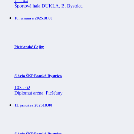
71
-
44
Športová hala DUKLA, B. Bystrica
18. januára 2025
18:00
Piešťanské Čajky
Slávia ŠKP Banská Bystrica
103
-
62
Diplomat aréna, Piešťany
11. januára 2025
18:00
Slávia ŠKP Banská Bystrica