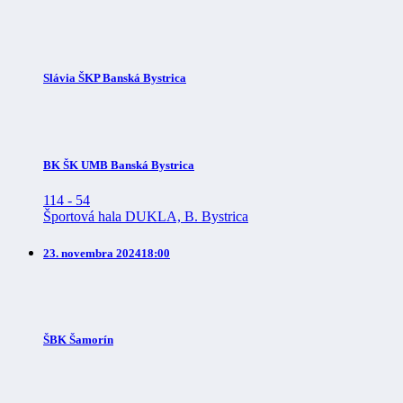
Slávia ŠKP Banská Bystrica
BK ŠK UMB Banská Bystrica
114
-
54
Športová hala DUKLA, B. Bystrica
23. novembra 2024
18:00
ŠBK Šamorín