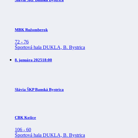
MBK Ružomberok
72
-
76
Športová hala DUKLA, B. Bystrica
8. januára 2025
18:00
Slávia ŠKP Banská Bystrica
CBK Košice
106
-
60
Športová hala DUKLA, B. Bystrica