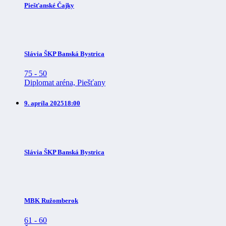
Piešťanské Čajky
Slávia ŠKP Banská Bystrica
75
-
50
Diplomat aréna, Piešťany
9. apríla 2025
18:00
Slávia ŠKP Banská Bystrica
MBK Ružomberok
61
-
60