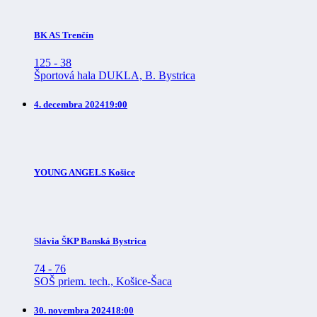
BK AS Trenčín
125
-
38
Športová hala DUKLA, B. Bystrica
4. decembra 2024
19:00
YOUNG ANGELS Košice
Slávia ŠKP Banská Bystrica
74
-
76
SOŠ priem. tech., Košice-Šaca
30. novembra 2024
18:00