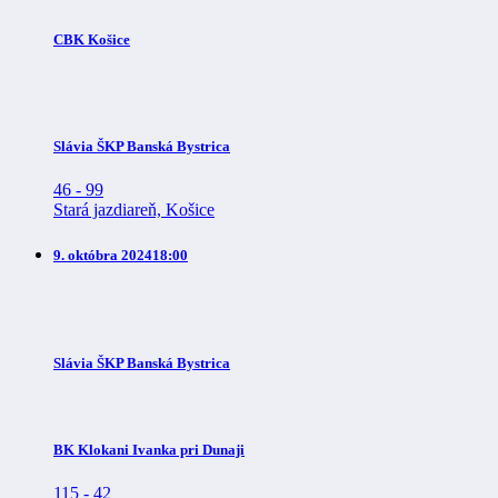
CBK Košice
Slávia ŠKP Banská Bystrica
46
-
99
Stará jazdiareň, Košice
9. októbra 2024
18:00
Slávia ŠKP Banská Bystrica
BK Klokani Ivanka pri Dunaji
115
-
42