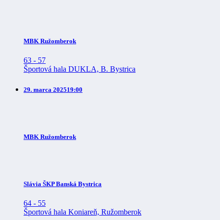
MBK Ružomberok
63
-
57
Športová hala DUKLA, B. Bystrica
29. marca 2025
19:00
MBK Ružomberok
Slávia ŠKP Banská Bystrica
64
-
55
Športová hala Koniareň, Ružomberok