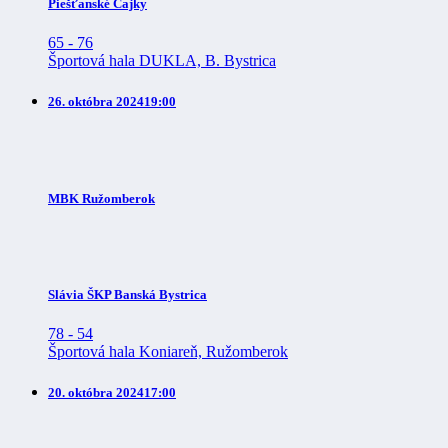
Piešťanské Čajky
65
-
76
Športová hala DUKLA, B. Bystrica
26. októbra 2024
19:00
MBK Ružomberok
Slávia ŠKP Banská Bystrica
78
-
54
Športová hala Koniareň, Ružomberok
20. októbra 2024
17:00