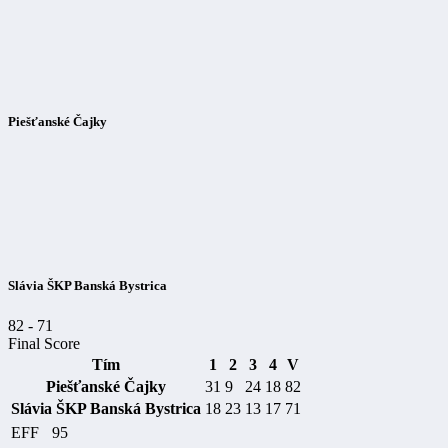
Piešťanské Čajky
Slávia ŠKP Banská Bystrica
82
-
71
Final Score
Tím
1
2
3
4
V
Piešťanské Čajky
31
9
24
18
82
Slávia ŠKP Banská Bystrica
18
23
13
17
71
EFF
95