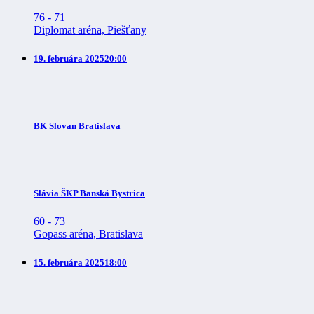
76
-
71
Diplomat aréna, Piešťany
19. februára 2025
20:00
BK Slovan Bratislava
Slávia ŠKP Banská Bystrica
60
-
73
Gopass aréna, Bratislava
15. februára 2025
18:00