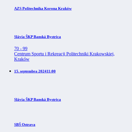
AZS Politechnika Korona Kraków
Slávia ŠKP Banská Bystrica
70
-
99
Centrum Sportu i Rekreacji Politechniki Krakowskiej,
Kraków
15. septembra 2024
11:00
Slávia ŠKP Banská Bystrica
SBŠ Ostrava