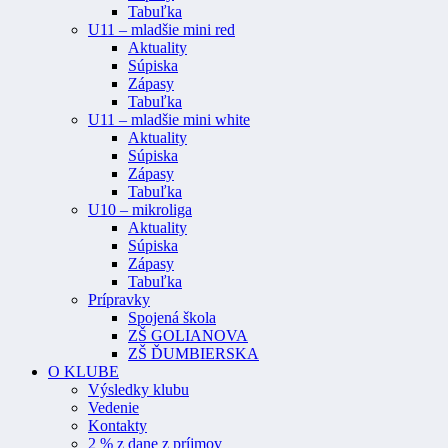
Tabuľka
U11 – mladšie mini red
Aktuality
Súpiska
Zápasy
Tabuľka
U11 – mladšie mini white
Aktuality
Súpiska
Zápasy
Tabuľka
U10 – mikroliga
Aktuality
Súpiska
Zápasy
Tabuľka
Prípravky
Spojená škola
ZŠ GOLIANOVA
ZŠ ĎUMBIERSKA
O KLUBE
Výsledky klubu
Vedenie
Kontakty
2 % z dane z príjmov