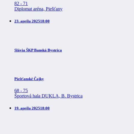
82
-
71
Diplomat aréna, Piešťany
23. apríla 2025
18:00
Slávia ŠKP Banská Bystrica
Piešťanské Čajky
68
-
75
Športová hala DUKLA, B. Bystrica
19. apríla 2025
18:00