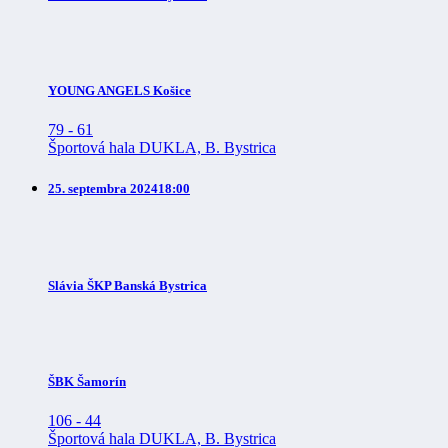
YOUNG ANGELS Košice
79
-
61
Športová hala DUKLA, B. Bystrica
25. septembra 2024
18:00
Slávia ŠKP Banská Bystrica
ŠBK Šamorín
106
-
44
Športová hala DUKLA, B. Bystrica