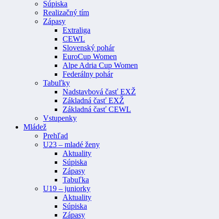
Súpiska
Realizačný tím
Zápasy
Extraliga
CEWL
Slovenský pohár
EuroCup Women
Alpe Adria Cup Women
Federálny pohár
Tabuľky
Nadstavbová časť EXŽ
Základná časť EXŽ
Základná časť CEWL
Vstupenky
Mládež
Prehľad
U23 – mladé ženy
Aktuality
Súpiska
Zápasy
Tabuľka
U19 – juniorky
Aktuality
Súpiska
Zápasy