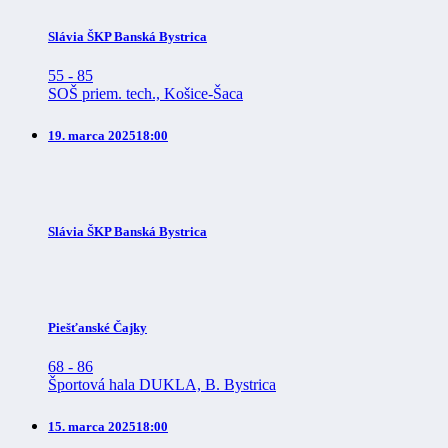
Slávia ŠKP Banská Bystrica
55
-
85
SOŠ priem. tech., Košice-Šaca
19. marca 2025
18:00
Slávia ŠKP Banská Bystrica
Piešťanské Čajky
68
-
86
Športová hala DUKLA, B. Bystrica
15. marca 2025
18:00