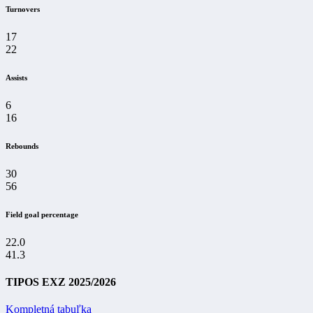
Turnovers
17
22
Assists
6
16
Rebounds
30
56
Field goal percentage
22.0
41.3
TIPOS EXZ 2025/2026
Kompletná tabuľka