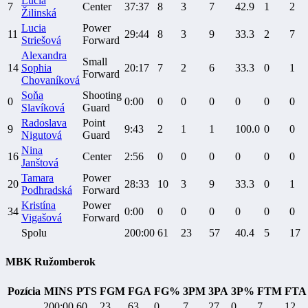
Lucia
7
Center
37:37
8
3
7
42.9
1
2
Žilinská
Lucia
Power
11
29:44
8
3
9
33.3
2
7
Striešová
Forward
Alexandra
Small
14
Sophia
20:17
7
2
6
33.3
0
1
Forward
Chovaníková
Soňa
Shooting
0
0:00
0
0
0
0
0
0
Slavíková
Guard
Radoslava
Point
9
9:43
2
1
1
100.0
0
0
Nigutová
Guard
Nina
16
Center
2:56
0
0
0
0
0
0
Janštová
Tamara
Power
20
28:33
10
3
9
33.3
0
1
Podhradská
Forward
Kristína
Power
34
0:00
0
0
0
0
0
0
Vigašová
Forward
Spolu
200:00
61
23
57
40.4
5
17
MBK Ružomberok
Pozícia
MINS
PTS
FGM
FGA
FG%
3PM
3PA
3P%
FTM
FTA
200:00
60
23
63
0
7
27
0
7
12