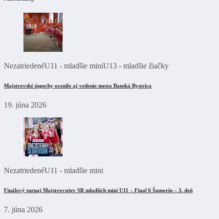
Nezatriedené
U11 - mladšie mini
U13 - mladšie žiačky
Majstrovské úspechy ocenilo aj vedenie mesta Banská Bystrica
19. júna 2026
Nezatriedené
U11 - mladšie mini
Finálový turnaj Majstrovstiev SR mladších mini U11 – Final 6 Šamorín – 3. deň
7. júna 2026