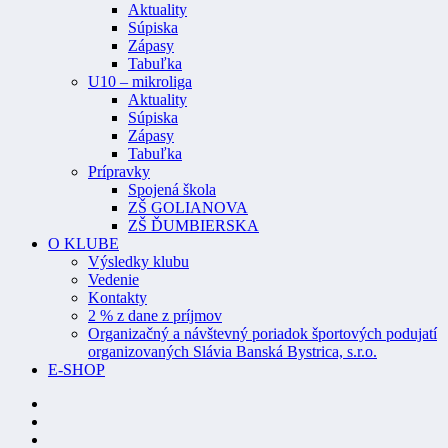
Aktuality
Súpiska
Zápasy
Tabuľka
U10 – mikroliga
Aktuality
Súpiska
Zápasy
Tabuľka
Prípravky
Spojená škola
ZŠ GOLIANOVA
ZŠ ĎUMBIERSKA
O KLUBE
Výsledky klubu
Vedenie
Kontakty
2 % z dane z príjmov
Organizačný a návštevný poriadok športových podujatí
organizovaných Slávia Banská Bystrica, s.r.o.
E-SHOP