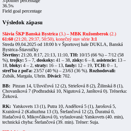
3-pointer percentage
36.5
%
Field goal percentage
Výsledok zápasu
Slávia ŠKP Banská Bystrica
(3.)
–
MBK Ružomberok
(2.)
61:60
(21:20, 29:37, 50:50), konečný stav série
3:1
Streda 09.04.2025 od 18:00 h v Športovej hale DUKLA, Banská
Bystrica-Štiavničky
Štvrtiny:
21:20, 8:17, 21:13, 11:10,
TH:
10/15 (66 %) – 7/12 (58
%),
trojky:
5 – 7,
doskoky:
41 – 38,
zisky:
6 – 8,
asistencie:
13 –
18,
bloky:
4 – 2,
straty:
16 – 13,
fauly:
12 – 19,
TCH:
0 – 1,
streľba z poľa:
23/57 (40 %) – 23/63 (36 %).
Rozhodovali:
Zubák, Margala, Uhrin.
Diváci:
702.
BB:
Pinzan 14, Užovičová 12 (2), Striešová 8 (2), Žilinská 8 (1),
Chovaníková 7 (Podhradská 10, Nigutová 2, Janštová 0). Trénerka:
Žirková.
RK:
Yatskovets 13 (1), Putra 10, Andělová 5 (1), Jarošová 5,
Kraislová 2 (Kaliuzhna 13 (3), Štefančová 12 (2), Ďuratná 0,
Hadačová 0, Mikovčáková 0), vyfaulovaná: Yatskovets (40. min),
technická chyba: Štefančová (39. min). Tréner: Suja.