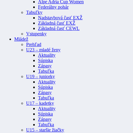
Alpe Adria Cup Women
Federálny pohár
Tabuľky
Nadstavbová časť EXŽ
Základná časť EXŽ
Základná časť CEWL
Vstupenky
Mládež
Prehľad
U23 – mladé ženy
Aktuality
Súpiska
Zápasy
Tabuľka
U19 – juniorky
Aktuality
Súpiska
Zápasy
Tabuľka
U17 – kadetky
Aktuality
Súpiska
Zápasy
Tabuľka
U15 – staršie žiačky