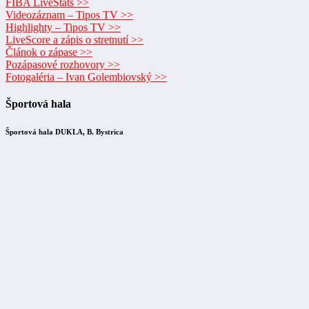
FIBA LiveStats >>
Videozáznam – Tipos TV >>
Highlighty – Tipos TV >>
LiveScore a zápis o stretnutí >>
Článok o zápase >>
Pozápasové rozhovory >>
Fotogaléria – Ivan Golembiovský >>
Športová hala
Športová hala DUKLA, B. Bystrica