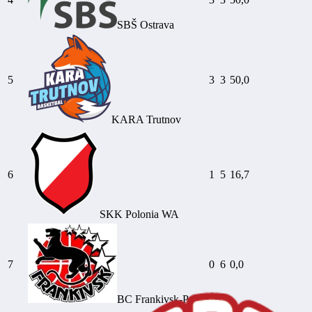
SBŠ Ostrava
5
3
3
50,0
KARA Trutnov
6
1
5
16,7
SKK Polonia WA
7
0
6
0,0
BC Frankivsk-Pryk.