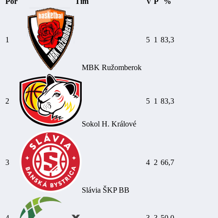
Por
Tím
V
P
%
1
5
1
83,3
MBK Ružomberok
2
5
1
83,3
Sokol H. Králové
3
4
2
66,7
Slávia ŠKP BB
4
3
3
50,0