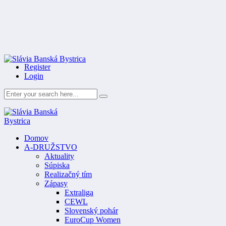
Register
Login
Domov
A-DRUŽSTVO
Aktuality
Súpiska
Realizačný tím
Zápasy
Extraliga
CEWL
Slovenský pohár
EuroCup Women