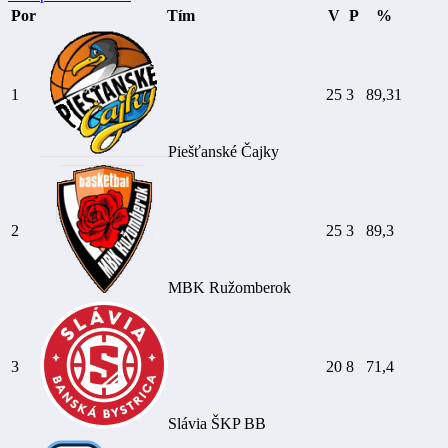
Por
Tím
V
P
%
1
25
3
89,31
Piešťanské Čajky
2
25
3
89,3
MBK Ružomberok
3
20
8
71,4
Slávia ŠKP BB