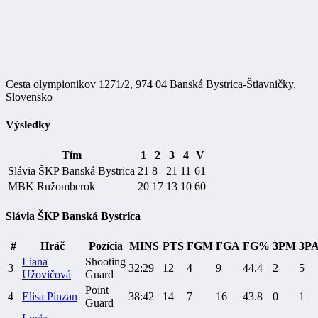
Cesta olympionikov 1271/2, 974 04 Banská Bystrica-Štiavničky,
Slovensko
Výsledky
Tím
1
2
3
4
V
Slávia ŠKP Banská Bystrica
21
8
21
11
61
MBK Ružomberok
20
17
13
10
60
Slávia ŠKP Banská Bystrica
#
Hráč
Pozícia
MINS
PTS
FGM
FGA
FG%
3PM
3P
Liana
Shooting
3
32:29
12
4
9
44.4
2
5
Užovičová
Guard
Point
4
Elisa Pinzan
38:42
14
7
16
43.8
0
1
Guard