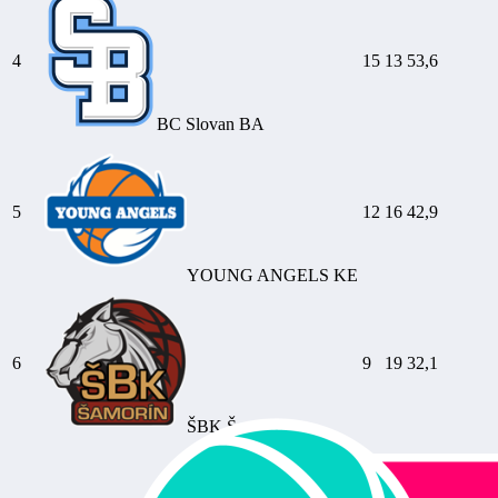
4
15
13
53,6
BC Slovan BA
5
12
16
42,9
YOUNG ANGELS KE
6
9
19
32,1
ŠBK Šamorín