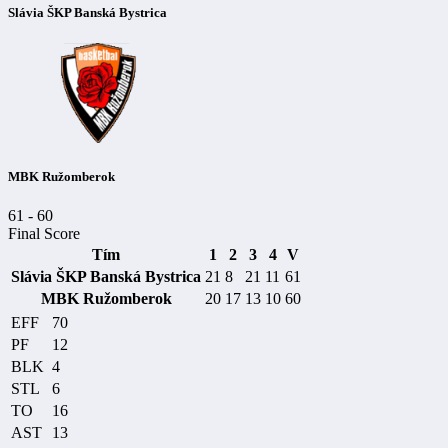
Slávia ŠKP Banská Bystrica
MBK Ružomberok
61
-
60
Final Score
Tím
1
2
3
4
V
Slávia ŠKP Banská Bystrica
21
8
21
11
61
MBK Ružomberok
20
17
13
10
60
EFF
70
PF
12
BLK
4
STL
6
TO
16
AST
13