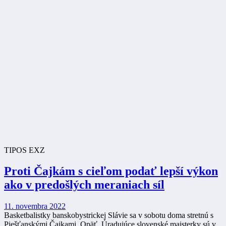
TIPOS EXZ
Proti Čajkám s cieľom podať lepší výkon
ako v predošlých meraniach síl
11. novembra 2022
Basketbalistky banskobystrickej Slávie sa v sobotu doma stretnú s
Piešťanskými Čajkami. Opäť. Úradujúce slovenské majsterky sú v