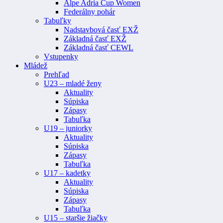
Alpe Adria Cup Women
Federálny pohár
Tabuľky
Nadstavbová časť EXŽ
Základná časť EXŽ
Základná časť CEWL
Vstupenky
Mládež
Prehľad
U23 – mladé ženy
Aktuality
Súpiska
Zápasy
Tabuľka
U19 – juniorky
Aktuality
Súpiska
Zápasy
Tabuľka
U17 – kadetky
Aktuality
Súpiska
Zápasy
Tabuľka
U15 – staršie žiačky