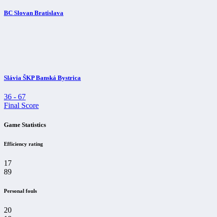
BC Slovan Bratislava
Slávia ŠKP Banská Bystrica
36
-
67
Final Score
Game Statistics
Efficiency rating
17
89
Personal fouls
20