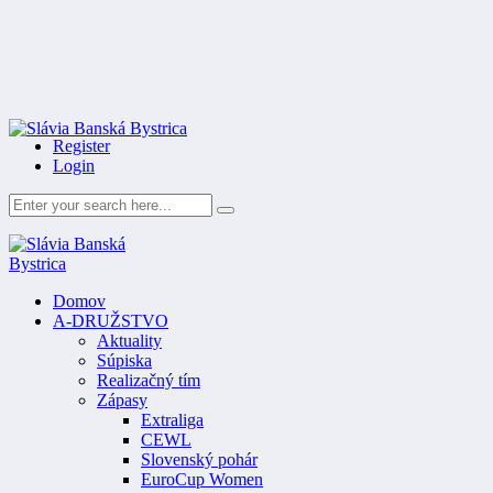
Register
Login
Domov
A-DRUŽSTVO
Aktuality
Súpiska
Realizačný tím
Zápasy
Extraliga
CEWL
Slovenský pohár
EuroCup Women