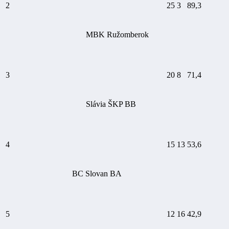
2
25
3
89,3
MBK Ružomberok
3
20
8
71,4
Slávia ŠKP BB
4
15
13
53,6
BC Slovan BA
5
12
16
42,9