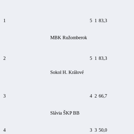
1
5
1
83,3
MBK Ružomberok
2
5
1
83,3
Sokol H. Králové
3
4
2
66,7
Slávia ŠKP BB
4
3
3
50,0