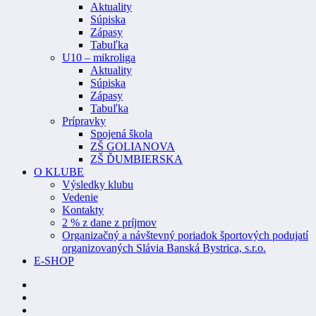
Aktuality
Súpiska
Zápasy
Tabuľka
U10 – mikroliga
Aktuality
Súpiska
Zápasy
Tabuľka
Prípravky
Spojená škola
ZŠ GOLIANOVA
ZŠ ĎUMBIERSKA
O KLUBE
Výsledky klubu
Vedenie
Kontakty
2 % z dane z príjmov
Organizačný a návštevný poriadok športových podujatí
organizovaných Slávia Banská Bystrica, s.r.o.
E-SHOP