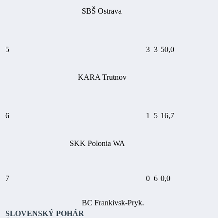
SBŠ Ostrava
5
3
3
50,0
KARA Trutnov
6
1
5
16,7
SKK Polonia WA
7
0
6
0,0
BC Frankivsk-Pryk.
SLOVENSKÝ POHÁR