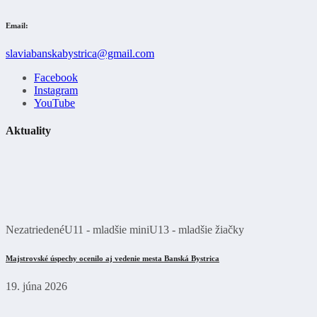
Email:
slaviabanskabystrica@gmail.com
Facebook
Instagram
YouTube
Aktuality
Nezatriedené
U11 - mladšie mini
U13 - mladšie žiačky
Majstrovské úspechy ocenilo aj vedenie mesta Banská Bystrica
19. júna 2026