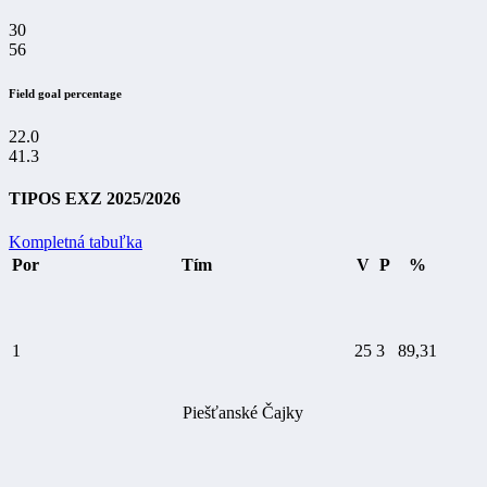
30
56
Field goal percentage
22.0
41.3
TIPOS EXZ 2025/2026
Kompletná tabuľka
Por
Tím
V
P
%
1
25
3
89,31
Piešťanské Čajky