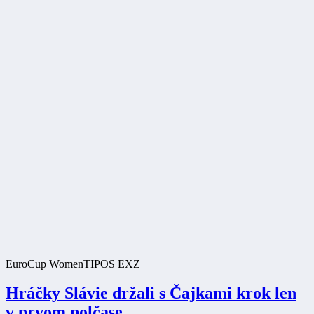
EuroCup Women
TIPOS EXZ
Hráčky Slávie držali s Čajkami krok len
v prvom polčase