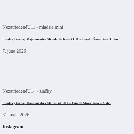
Nezatriedené
U11 - mladšie mini
Finálový turnaj Majstrovstiev SR mladších mini U11 – Final 6 Šamorín – 3. deň
7. júna 2026
Nezatriedené
U14 - žiačky
Finálový turnaj Majstrovstiev SR žiačok U14 – Final 6 Stará Turá – 3. deň
31. mája 2026
Instagram