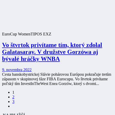
EuroCup Women
TIPOS EXZ
Vo štvrtok privítame tím, ktorý zdolal
Galatasaray. V družstve Gorzówa aj
bývalé hráčky WNBA
9. novembra 2022
Cesta banskobystrickej Slávie pohárovou Európou pokračuje tretím
zápasom v skupinovej fáze FIBA Eurocupu. Vo štvrtok privítame
poľský tím InvestInTheWest Enea Gorzów, ktorý s dvomi...
1
2
3