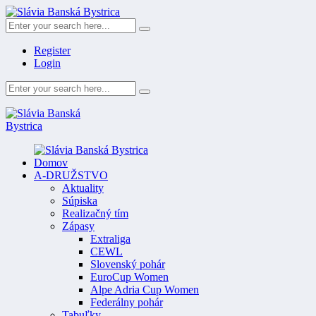
Register
Login
Domov
A-DRUŽSTVO
Aktuality
Súpiska
Realizačný tím
Zápasy
Extraliga
CEWL
Slovenský pohár
EuroCup Women
Alpe Adria Cup Women
Federálny pohár
Tabuľky