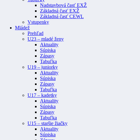
Nadstavbová časť EXŽ
Základná časť EXŽ
Základná časť CEWL
Vstupenky
Mládež
Prehľad
U23 – mladé ženy
Aktuality
Súpiska
Zápasy
Tabuľka
U19 – juniorky
Aktuality
Súpiska
Zápasy
Tabuľka
U17 – kadetky
Aktuality
Súpiska
Zápasy
Tabuľka
U15 – staršie žiačky
Aktuality
Súpiska