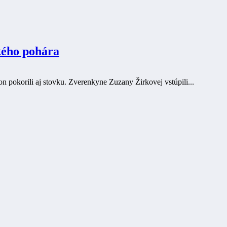
kého pohára
n pokorili aj stovku. Zverenkyne Zuzany Žirkovej vstúpili...