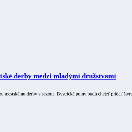
tské derby medzi mladými družstvami
 mestskému derby v sezóne. Bystrické pumy budú chcieť pridať štvrtú