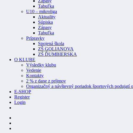
Zápasy
Tabuľka
U10 – mikroliga
Aktuality
Súpiska
Zápasy
Tabuľka
Prípravky
Spojená škola
ZŠ GOLIANOVA
ZŠ ĎUMBIERSKA
O KLUBE
Výsledky klubu
Vedenie
Kontakty
2 % z dane z príjmov
Organizačný a návštevný poriadok športových podujatí o
E-SHOP
Register
Login