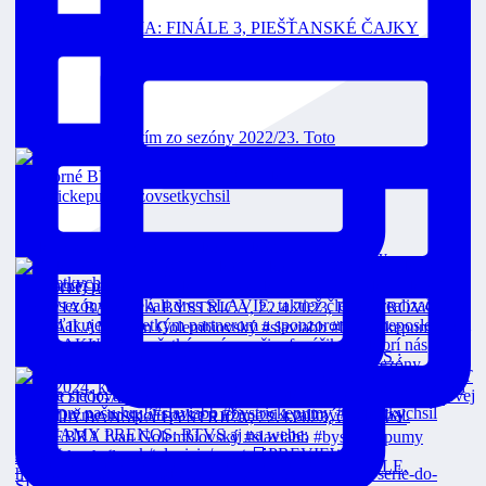
📸FOTOGALÉRIA: FINÁLE 3, PIEŠŤANSKÉ ČAJKY
Toto je strieborný tím zo sezóny 2022/23. Toto
Čajkám sme vzdorovali, nakoniec končíme sezón
FINÁLE 3 Dnes o 18:00 v priamom prenose na RTVS :
VEOLIA POZÁPASOVÉ ROZHOVORY: 2. FINÁLE,
SLÁVIA