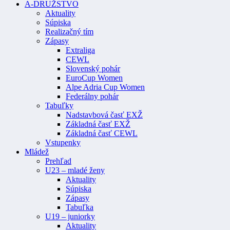
A-DRUŽSTVO
Aktuality
Súpiska
Realizačný tím
Zápasy
Extraliga
CEWL
Slovenský pohár
EuroCup Women
Alpe Adria Cup Women
Federálny pohár
Tabuľky
Nadstavbová časť EXŽ
Základná časť EXŽ
Základná časť CEWL
Vstupenky
Mládež
Prehľad
U23 – mladé ženy
Aktuality
Súpiska
Zápasy
Tabuľka
U19 – juniorky
Aktuality