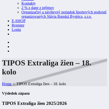
Kontakty
2 % z dane z príjmov
Organizačný a návštevný poriadok športových podujatí
organizovaných Slávia Banská Bystrica, s.r.o.
E-SHOP
Register
Login
TIPOS Extraliga žien – 18.
kolo
Home
TIPOS Extraliga žien – 18. kolo
Výsledok zápasu
TIPOS Extraliga žien 2025/2026