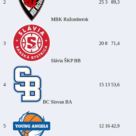
2
25
3
89,3
MBK Ružomberok
3
20
8
71,4
Slávia ŠKP BB
4
15
13
53,6
BC Slovan BA
5
12
16
42,9