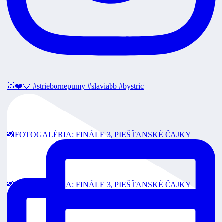
🥈❤️🤍 #striebornepumy #slaviabb #bystric
📸FOTOGALÉRIA: FINÁLE 3, PIEŠŤANSKÉ ČAJKY
📸FOTOGALÉRIA: FINÁLE 3, PIEŠŤANSKÉ ČAJKY