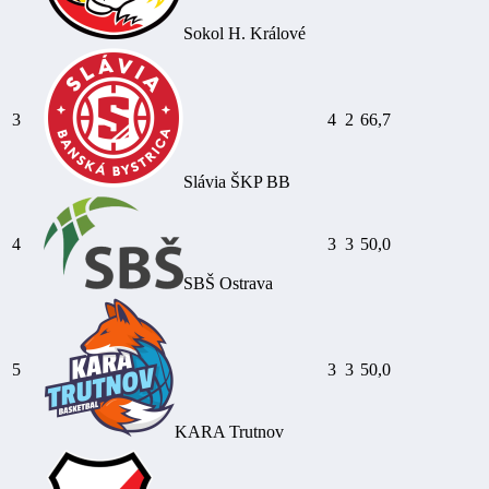
Sokol H. Králové
3
4
2
66,7
Slávia ŠKP BB
4
3
3
50,0
SBŠ Ostrava
5
3
3
50,0
KARA Trutnov