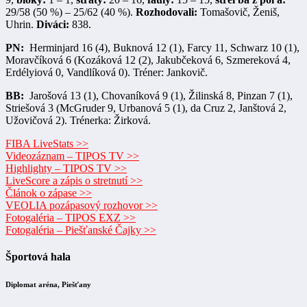
29/58 (50 %) – 25/62 (40 %).
Rozhodovali:
Tomašovič, Ženiš,
Uhrin.
Diváci:
838.
PN:
Herminjard 16 (4), Buknová 12 (1), Farcy 11, Schwarz 10 (1),
Moravčíková 6 (Kozáková 12 (2), Jakubčeková 6, Szmereková 4,
Erdélyiová 0, Vandlíková 0). Tréner: Jankovič.
BB:
Jarošová 13 (1), Chovaníková 9 (1), Žilinská 8, Pinzan 7 (1),
Striešová 3 (McGruder 9, Urbanová 5 (1), da Cruz 2, Janštová 2,
Užovičová 2). Trénerka: Žirková.
FIBA LiveStats >>
Videozáznam – TIPOS TV >>
Highlighty – TIPOS TV >>
LiveScore a zápis o stretnutí >>
Článok o zápase >>
VEOLIA pozápasový rozhovor >>
Fotogaléria – TIPOS EXZ >>
Fotogaléria – Piešťanské Čajky >>
Športová hala
Diplomat aréna, Piešťany