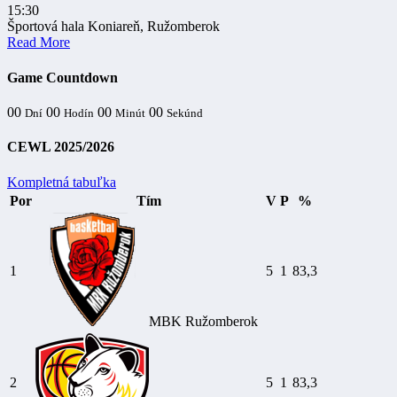
15:30
Športová hala Koniareň, Ružomberok
Read More
Game Countdown
00
00
00
00
Dní
Hodín
Minút
Sekúnd
CEWL 2025/2026
Kompletná tabuľka
Por
Tím
V
P
%
1
5
1
83,3
MBK Ružomberok
2
5
1
83,3