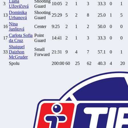
Liana
Shooting
3
10:05
2
1
3
33.3
0
1
Užovičová
Guard
Dominika
Shooting
13
25:29
5
2
8
25.0
1
5
Urbanová
Guard
Nina
16
Center
9:25
2
1
2
50.0
0
0
Janštová
Carlota Sofia
Point
17
14:41
2
1
3
33.3
0
0
da Cruz
Guard
Shaiquel
Small
33
Daizhon
21:31
9
4
7
57.1
0
1
Forward
McGruder
Spolu
200:00
60
25
62
40.3
4
20