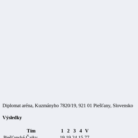
Diplomat aréna, Kuzmányho 7820/19, 921 01 Piešťany, Slovensko
Výsledky
Tím
1
2
3
4
V
Piešťanské Čajky
19
19
24
15
77