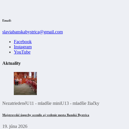
Email:
slaviabanskabystrica@gmail.com
Facebook
Instagram
YouTube
Aktuality
Nezatriedené
U11 - mladšie mini
U13 - mladšie žiačky
Majstrovské úspechy ocenilo aj vedenie mesta Banská Bystrica
19. júna 2026