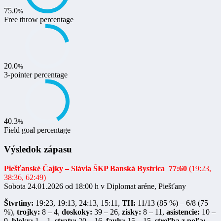
75.0
%
Free throw percentage
20.0
%
3-pointer percentage
40.3
%
Field goal percentage
Výsledok zápasu
Piešťanské Čajky
– Slávia ŠKP Banská Bystrica
77:60
(19:23,
38:36, 62:49)
Sobota 24.01.2026 od 18:00 h v Diplomat aréne, Piešťany
Štvrtiny:
19:23, 19:13, 24:13, 15:11,
TH:
11/13 (85 %) – 6/8 (75
%),
trojky:
8 – 4,
doskoky:
39 – 26,
zisky:
8 – 11,
asistencie:
10 –
9,
bloky:
1 – 1,
straty:
20 – 16,
fauly:
15 – 15,
streľba z poľa: