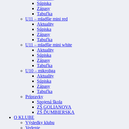
Súpiska
Zápasy
Tabuľka
U11 – mladšie mini red
Aktuality
Súpiska
Zápasy
Tabuľka
U11 – mladšie mini white
Aktuality
Súpiska
Zápasy
Tabuľka
U10 – mikroliga
Aktuality
Súpiska
Zápasy
Tabuľka
Prípravky
Spojená škola
ZŠ GOLIANOVA
ZŠ ĎUMBIERSKA
O KLUBE
Výsledky klubu
Vedenie