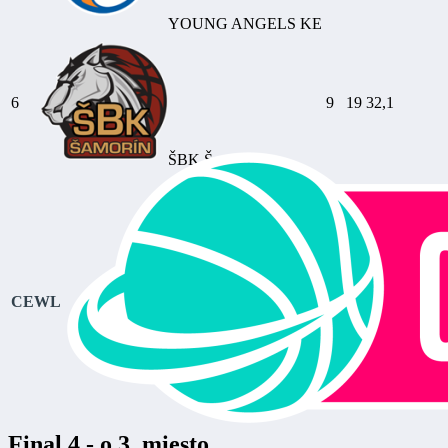
YOUNG ANGELS KE
6
9
19
32,1
ŠBK Šamorín
CEWL
Final 4 - o 3. miesto