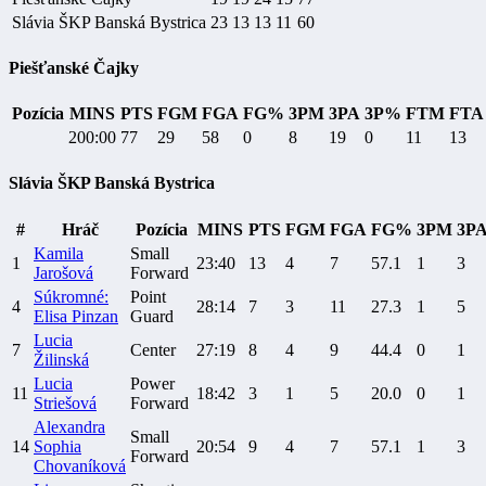
Slávia ŠKP Banská Bystrica
23
13
13
11
60
Piešťanské Čajky
Pozícia
MINS
PTS
FGM
FGA
FG%
3PM
3PA
3P%
FTM
FTA
200:00
77
29
58
0
8
19
0
11
13
Slávia ŠKP Banská Bystrica
#
Hráč
Pozícia
MINS
PTS
FGM
FGA
FG%
3PM
3P
Kamila
Small
1
23:40
13
4
7
57.1
1
3
Jarošová
Forward
Súkromné:
Point
4
28:14
7
3
11
27.3
1
5
Elisa Pinzan
Guard
Lucia
7
Center
27:19
8
4
9
44.4
0
1
Žilinská
Lucia
Power
11
18:42
3
1
5
20.0
0
1
Striešová
Forward
Alexandra
Small
14
Sophia
20:54
9
4
7
57.1
1
3
Forward
Chovaníková