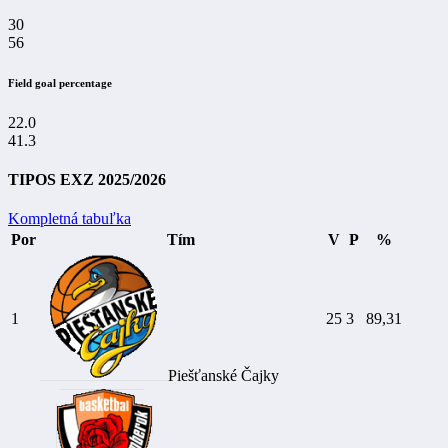
30
56
Field goal percentage
22.0
41.3
TIPOS EXZ 2025/2026
Kompletná tabuľka
Por
Tím
V
P
%
1
25
3
89,31
Piešťanské Čajky