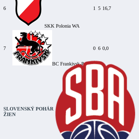
6
1
5
16,7
SKK Polonia WA
7
0
6
0,0
BC Frankivsk-Pryk.
SLOVENSKÝ POHÁR
ŽIEN