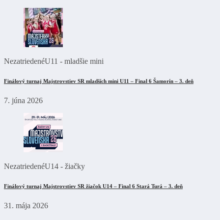
Nezatriedené
U11 - mladšie mini
Finálový turnaj Majstrovstiev SR mladších mini U11 – Final 6 Šamorín – 3. deň
7. júna 2026
Nezatriedené
U14 - žiačky
Finálový turnaj Majstrovstiev SR žiačok U14 – Final 6 Stará Turá – 3. deň
31. mája 2026