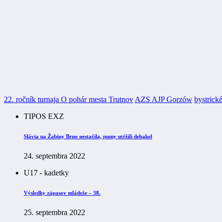
22. ročník turnaja O pohár mesta Trutnov
AZS AJP Gorzów
bystrick
TIPOS EXZ
Slávia na Žabiny Brno nestačila, pumy utŕžili debakel
24. septembra 2022
U17 - kadetky
Výsledky zápasov mládeže – 38.
25. septembra 2022