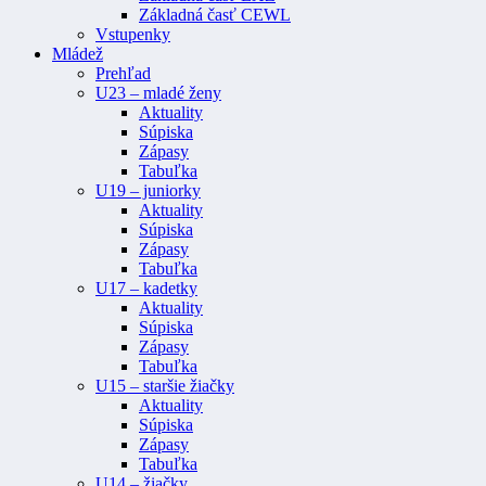
Základná časť CEWL
Vstupenky
Mládež
Prehľad
U23 – mladé ženy
Aktuality
Súpiska
Zápasy
Tabuľka
U19 – juniorky
Aktuality
Súpiska
Zápasy
Tabuľka
U17 – kadetky
Aktuality
Súpiska
Zápasy
Tabuľka
U15 – staršie žiačky
Aktuality
Súpiska
Zápasy
Tabuľka
U14 – žiačky