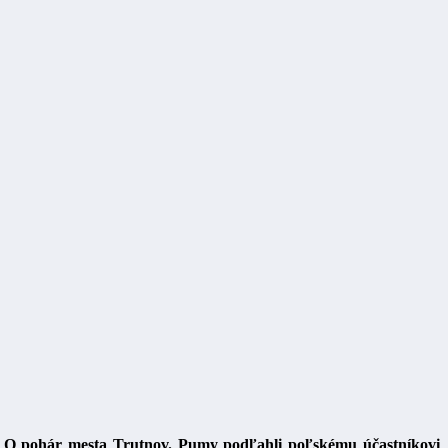
aja O pohár mesta Trutnov. Pumy podľahli poľskému účastníkovi