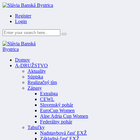
Register
Login
Domov
A-DRUŽSTVO
Aktuality
Súpiska
Realizačný tím
Zápasy
Extraliga
CEWL
Slovenský pohár
EuroCup Women
Alpe Adria Cup Women
Federálny pohár
Tabuľky
Nadstavbová časť EXŽ
Základná časť EXŽ