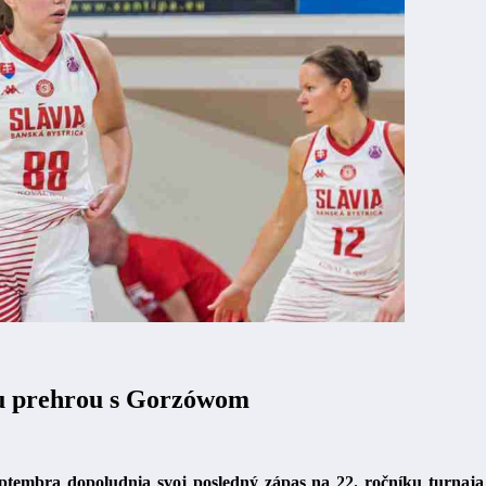
ou prehrou s Gorzówom
 septembra dopoludnia svoj posledný zápas na 22. ročníku turn