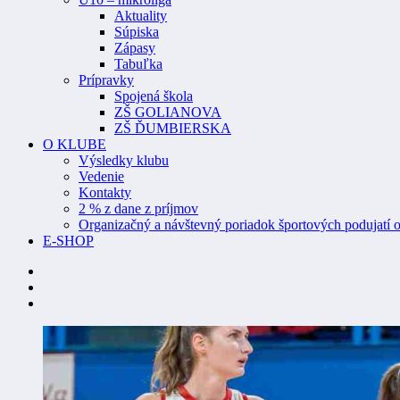
Aktuality
Súpiska
Zápasy
Tabuľka
Prípravky
Spojená škola
ZŠ GOLIANOVA
ZŠ ĎUMBIERSKA
O KLUBE
Výsledky klubu
Vedenie
Kontakty
2 % z dane z príjmov
Organizačný a návštevný poriadok športových podujatí o
E-SHOP