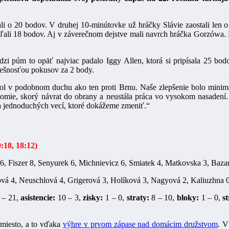
li o 20 bodov. V druhej 10-minútovke už hráčky Slávie zaostali len 
eľali 18 bodov. Aj v záverečnom dejstve mali navrch hráčka Gorzówa. 
dzi púm to opäť najviac padalo Iggy Allen, ktorá si pripísala 25 b
spešnosťou pokusov za 2 body.
ol v podobnom duchu ako ten proti Brnu. Naše zlepšenie bolo mini
omie, skorý návrat do obrany a neustála práca vo vysokom nasadení.
a jednoduchých vecí, ktoré dokážeme zmeniť.“
:18, 18:12)
, Fiszer 8, Senyurek 6, Michnievicz 6, Smiatek 4, Matkovska 3, Baza
ová 4, Neuschlová 4, Grigerová 3, Holíková 3, Nagyová 2, Kaliuzhna 
 – 21,
asistencie:
10 – 3,
zisky:
1 – 0,
straty:
8 – 10,
bloky:
1 – 0,
s
 miesto, a to vďaka
výhre v prvom zápase nad domácim družstvom
. V