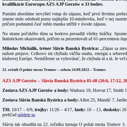
kvalifikácie Eurocupu
AZS AJP Gorzów
o 33 bodov.
Pumám absolútne nevyšiel vstup do zápasu, keď prvú štvrtinu prehra
zmene strán odohrali pumy najlepšiu 10-minútovku, keď v nej nastri
pričom podstatnú časť tohto manka utŕžili v úvode zápasu.
Na strane poľského tímu sa bodovo presadili všetky hráčky. Spome
štatistickom ukazovateli, pričom sa prezentovali až 61-percentnou ú
Miloslav Michálik, tréner Slávie Banská Bystrica:
„Zápas sa nies
našom prejave. Celkovo mi chýbala väčšia snaha, energia a sebaved
klubovej Európe. Nemôžeme sa vyhovárať, že chýbala tá a tá. Je veľ
22. ročník O pohár mesta Trutnov – sobota 24.09.2022 – Trutnov
AZS AJP Gorzów – Slávia Banská Bystrica 81:48 (26:6, 17:12, 20
Zostava AZS AJP Gorzów a body:
Wadoux 19, Horvat 17, Smith 16
Zostava Slávia Banská Bystrica a body:
Allen 25, Mandić 7, Janšt
TH:
10/17 – 6/9,
trojky:
11/26 – 4/17,
fauly:
10 – 13,
doskoky:
26
prehľad
nájdete tu
.
Slávia tak obsadila na 22. ročníku turnaja O pohár mesta Trutnov 3.