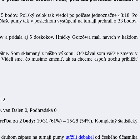
o 5 bodov. Poľský celok tak viedol po polčase jednoznačne 43:18. Po
Naše pumy tak v poslednom vystúpení na turnaji prehrali o 33 bodov,
odov a pridala aj 5 doskokov. Hráčky Gorzówa mali navrch v každom
málne. Som sklamaný z nášho výkonu. Očakával som väčšie zmeny v
 Videli sme, čo musíme zmeniť, ak sa chceme aspoň trochu priblížiť
n 2
0, van Dalen 0, Podhradská 0
treľba za 2 body:
19/31 (61%) – 15/28 (54%). Kompletný štatistický
 druhom zápase na turnaji pumy
utŕžili debakel
od českého účastníka