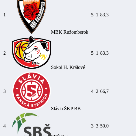
1
5
1
83,3
MBK Ružomberok
2
5
1
83,3
Sokol H. Králové
3
4
2
66,7
Slávia ŠKP BB
4
3
3
50,0