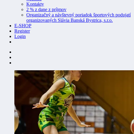
Kontakty
2 % z dane z príjmov
Organizačný a návštevný poriadok športových podujatí
organizovaných Slávia Banská Bystrica, s.r.o.
E-SHOP
Register
Login