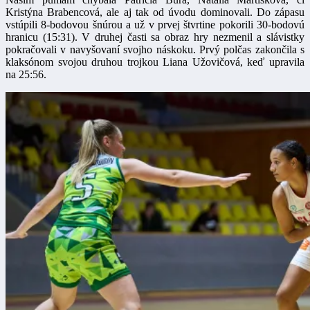
Kristýna Brabencová, ale aj tak od úvodu dominovali. Do zápasu
vstúpili 8-bodovou šnúrou a už v prvej štvrtine pokorili 30-bodovú
hranicu (15:31). V druhej časti sa obraz hry nezmenil a slávistky
pokračovali v navyšovaní svojho náskoku. Prvý polčas zakončila s
klaksónom svojou druhou trojkou Liana Užovičová, keď upravila
na 25:56.