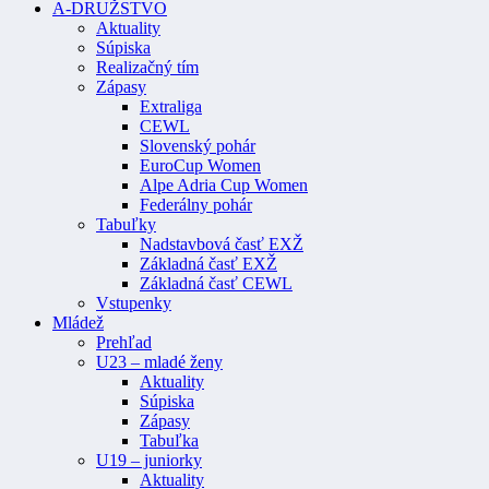
A-DRUŽSTVO
Aktuality
Súpiska
Realizačný tím
Zápasy
Extraliga
CEWL
Slovenský pohár
EuroCup Women
Alpe Adria Cup Women
Federálny pohár
Tabuľky
Nadstavbová časť EXŽ
Základná časť EXŽ
Základná časť CEWL
Vstupenky
Mládež
Prehľad
U23 – mladé ženy
Aktuality
Súpiska
Zápasy
Tabuľka
U19 – juniorky
Aktuality