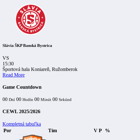
Slávia ŠKP Banská Bystrica
VS
15:30
Športová hala Koniareň, Ružomberok
Read More
Game Countdown
00
00
00
00
Dní
Hodín
Minút
Sekúnd
CEWL 2025/2026
Kompletná tabuľka
Por
Tím
V
P
%