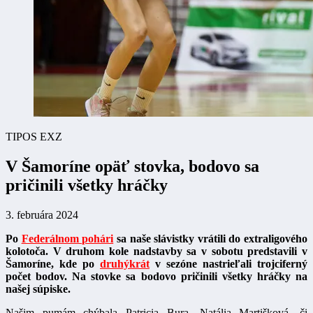
TIPOS EXZ
V Šamoríne opäť stovka, bodovo sa
pričinili všetky hráčky
3. februára 2024
Po
Federálnom pohári
sa naše slávistky vrátili do extraligového
kolotoča. V druhom kole nadstavby sa v sobotu predstavili v
Šamoríne, kde po
druhýkrát
v sezóne nastrieľali trojciferný
počet bodov. Na stovke sa bodovo pričinili všetky hráčky na
našej súpiske.
Našim pumám chýbala Patricia Bura, Natália Martišková, či