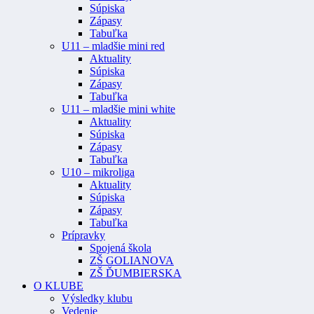
Súpiska
Zápasy
Tabuľka
U11 – mladšie mini red
Aktuality
Súpiska
Zápasy
Tabuľka
U11 – mladšie mini white
Aktuality
Súpiska
Zápasy
Tabuľka
U10 – mikroliga
Aktuality
Súpiska
Zápasy
Tabuľka
Prípravky
Spojená škola
ZŠ GOLIANOVA
ZŠ ĎUMBIERSKA
O KLUBE
Výsledky klubu
Vedenie