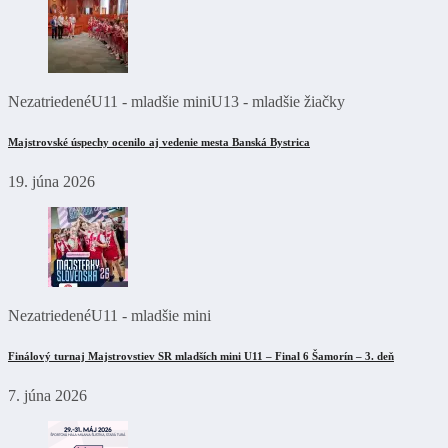
Nezatriedené
U11 - mladšie mini
U13 - mladšie žiačky
Majstrovské úspechy ocenilo aj vedenie mesta Banská Bystrica
19. júna 2026
Nezatriedené
U11 - mladšie mini
Finálový turnaj Majstrovstiev SR mladších mini U11 – Final 6 Šamorín – 3. deň
7. júna 2026