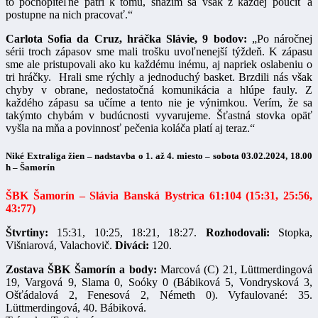
to pochopiteľne patrí k tomu, snažím sa však z každej poučiť a
postupne na nich pracovať.“
Carlota Sofia da Cruz, hráčka Slávie, 9 bodov:
„Po náročnej
sérii troch zápasov sme mali trošku uvoľnenejší týždeň. K zápasu
sme ale pristupovali ako ku každému inému, aj napriek oslabeniu o
tri hráčky. Hrali sme rýchly a jednoduchý basket. Brzdili nás však
chyby v obrane, nedostatočná komunikácia a hlúpe fauly. Z
každého zápasu sa učíme a tento nie je výnimkou. Verím, že sa
takýmto chybám v budúcnosti vyvarujeme. Šťastná stovka opäť
vyšla na mňa a povinnosť pečenia koláča platí aj teraz.“
Niké Extraliga žien – nadstavba o 1. až 4. miesto – sobota 03.02.2024, 18.00
h – Šamorín
ŠBK Šamorín – Slávia Banská Bystrica 61:104 (15:31, 25:56,
43:77)
Štvrtiny:
15:31, 10:25, 18:21, 18:27.
Rozhodovali:
Stopka,
Višniarová, Valachovič.
Diváci:
120.
Zostava ŠBK Šamorín a body:
Marcová (C) 21, Lüttmerdingová
19, Vargová 9, Slama 0, Soóky 0 (Bábiková 5, Vondrysková 3,
Ošťádalová 2, Fenesová 2, Németh 0). Vyfaulované: 35.
Lüttmerdingová, 40. Bábiková.