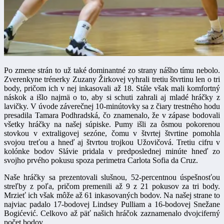
Po zmene strán to už také dominantné zo strany nášho tímu nebolo.
Zverenkyne trénerky Zuzany Žirkovej vyhrali tretiu štvrtinu len o tri
body, pričom ich v nej inkasovali až 18. Stále však mali komfortný
náskok a išlo najmä o to, aby si schuti zahrali aj mladé hráčky z
lavičky. V úvode záverečnej 10-minútovky sa z čiary trestného hodu
presadila Tamara Podhradská, čo znamenalo, že v zápase bodovali
všetky hráčky na našej súpiske. Pumy išli za ôsmou pokorenou
stovkou v extraligovej sezóne, čomu v štvrtej štvrtine pomohla
svojou treťou a hneď aj štvrtou trojkou Užovičová. Tretiu cifru v
kolónke bodov Slávie pridala v predposlednej minúte hneď zo
svojho prvého pokusu spoza perimetra Carlota Sofia da Cruz.
Naše hráčky sa prezentovali slušnou, 52-percentnou úspešnosťou
streľby z poľa, pričom premenili až 9 z 21 pokusov za tri body.
Mrzieť ich však môže až 61 inkasovaných bodov. Na našej strane to
najviac padalo 17-bodovej Lindsey Pulliam a 16-bodovej Snežane
Bogićević. Celkovo až päť našich hráčok zaznamenalo dvojciferný
počet bodov.