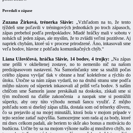
Povedali o zápase
Zuzana Žirková, trénerka Slávie:
„Vzhľadom na to, že tento
týždeň sme poľavili v tréningových jednotkách po troch zápasoch,
zápas prebehol podľa predpokladov. Mladé hráčky mali v sobotu v
nohách už jeden zápas, ale myslím, že to zvládli veľmi pozitívne. Aj
napriek chybám, ktoré sú v procese prirodzené. Áno, inkasovali sme
veľa bodov, hlavne z pohľadu komunikačných chýb.“
Liana Užovičová, hráčka Slávie, 14 bodov, 4 trojky:
„Na zápas
sme prišli v oklieštenej zostave, no to nemenilo nič na našom
predzápasovom nastavení. Na Šamorínčanky sme sa snažili počas
celého zápasu vyvíjať tlak v obrane a hrať kolektívne a rýchlo do
útoku. Útočne sa nám zápas vydaril, no na druhú stranu sme podľa
môjho názoru od súperiek inkasovali až príliš veľa bodov. S naším
chtíčom sme Šamorín jasne preskákali na doskoku, získali sme si
tým možnosti na ďalšie zakončenia a naopak sme si postrážili
súperky, aby ony túto výhodu nemali šancu využiť. Z môjho
pohľadu som si dnešný zápas užila, dostala som od trénerky dôveru,
čo sa prejavilo aj na mojej minutáži, ktorá bola v mojom prípade v
tejto sezóne zatiaľ najvyššia. Samozrejme som rada aj za body, ktoré
mi dnes celkom padali, ale beriem to skôr ako bonus a motiváciu do
budúcna. Určite by sa na mojom výkone našlo aj množstvo chýb, no