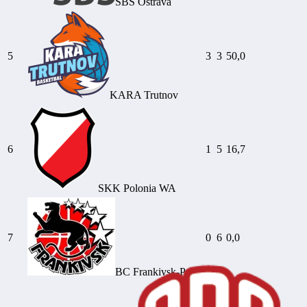
SBŠ Ostrava
5
3
3
50,0
KARA Trutnov
6
1
5
16,7
SKK Polonia WA
7
0
6
0,0
BC Frankivsk-Pryk.