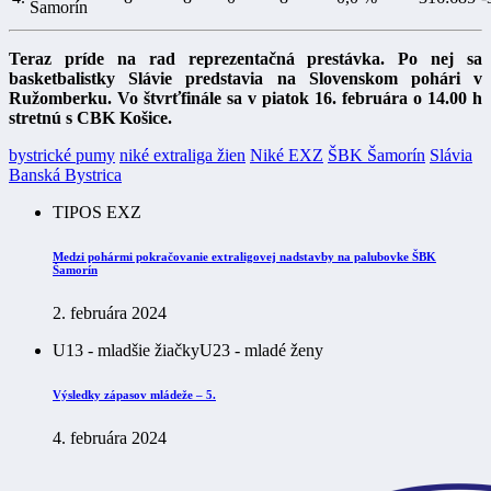
Šamorín
Teraz príde na rad reprezentačná prestávka. Po nej sa
basketbalistky Slávie predstavia na Slovenskom pohári v
Ružomberku. Vo štvrťfinále sa v piatok 16. februára o 14.00 h
stretnú s CBK Košice.
bystrické pumy
niké extraliga žien
Niké EXZ
ŠBK Šamorín
Slávia
Banská Bystrica
TIPOS EXZ
Medzi pohármi pokračovanie extraligovej nadstavby na palubovke ŠBK
Šamorín
2. februára 2024
U13 - mladšie žiačky
U23 - mladé ženy
Výsledky zápasov mládeže – 5.
4. februára 2024