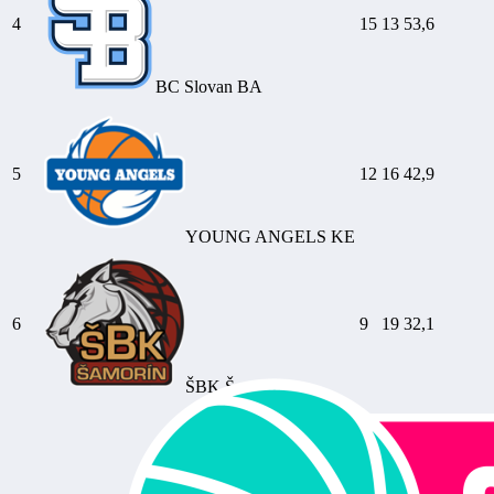
4
15
13
53,6
BC Slovan BA
5
12
16
42,9
YOUNG ANGELS KE
6
9
19
32,1
ŠBK Šamorín