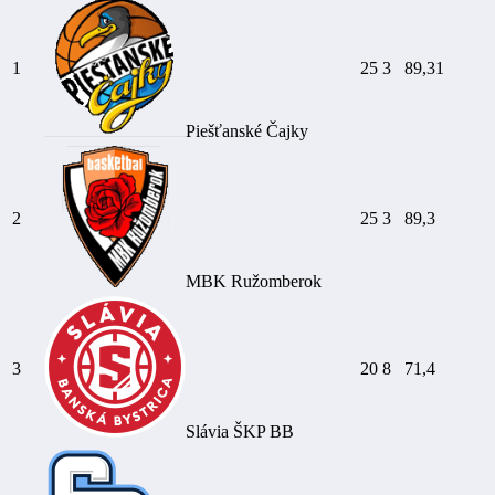
1
25
3
89,31
Piešťanské Čajky
2
25
3
89,3
MBK Ružomberok
3
20
8
71,4
Slávia ŠKP BB