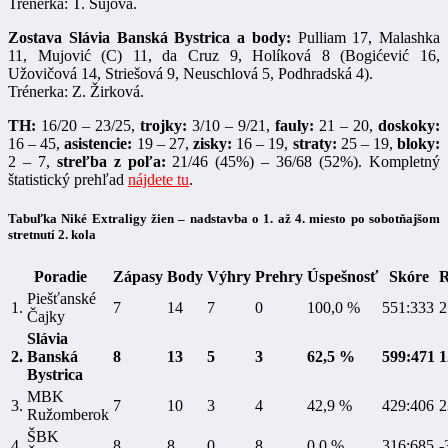
Trénerka: T. Sujová.
Zostava Slávia Banská Bystrica a body:
Pulliam 17, Malashka
11, Mujović (C) 11, da Cruz 9, Holíková 8 (Bogićević 16,
Užovičová 14, Striešová 9, Neuschlová 5, Podhradská 4).
Trénerka: Z. Žirková.
TH:
16/20 – 23/25,
trojky:
3/10 – 9/21,
fauly:
21 – 20,
doskoky:
16 – 45,
asistencie:
19 – 27,
zisky:
16 – 19,
straty:
25 – 19,
bloky:
2 – 7,
streľba z poľa:
21/46 (45%) – 36/68 (52%). Kompletný
štatistický prehľad
nájdete tu
.
Tabuľka Niké Extraligy žien – nadstavba o 1. až 4. miesto po sobotňajšom
stretnutí 2. kola
Poradie
Zápasy
Body
Výhry
Prehry
Úspešnosť
Skóre
R
Piešťanské
1.
7
14
7
0
100,0 %
551:333
2
Čajky
Slávia
2.
Banská
8
13
5
3
62,5 %
599:471
1
Bystrica
MBK
3.
7
10
3
4
42,9 %
429:406
2
Ružomberok
ŠBK
4.
8
8
0
8
0,0 %
316:685
-