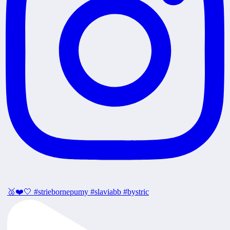
🥈❤️🤍 #striebornepumy #slaviabb #bystric