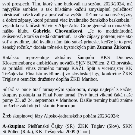
svoj prospech. Tím, ktorý sme budovali na sezónu 2023/2024, má
najvyššie ambície, a tak hľadáme každú zmysluplnú príležitosť
otestovať naše kvality a posúvať sa vyššie. Tešíme sa na nové výzvy
a dobré zápasy, ktoré prinesú viac kvalitného ženského basketbalu,”
vyjadrila sa k účasti Slávie v Alpe Adria Cupe generálna manažérka
nášho klubu
Gabriela Chovaníková
. „Je to medzinárodná
skúsenosť, ktorá sa nedá odmietnuť. Takéto zápasy potrebujeme ako
soľ a uvidíme, akú kvalitu nám táto súťaž prinesie, keďže je to prvý
ženský ročník,“ dodala trénerka bystrických púm
Zuzana Žirková
.
Rakúsko reprezentuje aktuálny šampión BKS Duchess
Klosterneuburg a ambiciózny nováčik SKN St.Pölten. Z Chorvátska
sa prihlásil víťaz zimného turnaja KAŽL Split a vicemajster KK
Trešnjevka. Finalistu uvidíme aj zo slovinskej ligy, konkrétne ŽKK
Triglav a osmičku družstiev dopĺňa ŽKD Maribor.
Súťaž sa bude hrať turnajovým spôsobom, dvaja najlepší z každej
skupiny postúpia na Final Four turnaj. Prvý hrací víkend čaká naše
pumy 23. až 24. septembra v Maribore. Ďalšie termíny budú známe
po žrebe základných skupín Eurocupu.
Žreb skupinovej fázy Alpsko-jadranského pohára 2023/2024:
A-skupina:
Piešťanské Čajky (SR), ŽKK Triglav (Slov), SKN
St.Pölten (Rak.), KK Trešnjevka 2009 (Chor.)