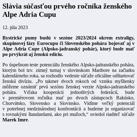
Slávia súčasťou prvého ročníka ženského
Alpe Adria Cupu
12. júla 2023
Bystrické pumy budú v sezóne 2023/2024 okrem extraligy,
skupinovej fázy Eurocupu či Slovenského pohára bojovať aj v
Alpe Adria Cupe (Alpsko-jadranský pohár), ktorý bude mať
po prvýkrát aj ženskú edíciu.
Po úspešnom teste potenciálu ženského Alpsko-jadranského pohára,
ktorým bol tzv. zimný turnaj v slovinskom Maribore na začiatku
kalendárneho roka, sa rozhodlo vedenie súťaže oficiálne odštartovať
ženskú divíziu. „Po takmer dvoch rokoch od vzniku myšlienky
môžeme oznámiť prvú sezónu ženskej verzie Alpsko-jadranského
pohára. Vďaka kooperácii jednotlivých federácií, bude
v premiérovom ročníku mať po dvoch zástupcoch Rakúsko,
Chorvátsko, Slovensko a Slovinsko. Vidíme veľký potenciál
v potrebnej medzinárodnej konfrontácii a budeme ju organizovať
s rovnakými štandardami, ako pri mužoch,“ uviedol riaditeľ súťaže
Marek Imre
.