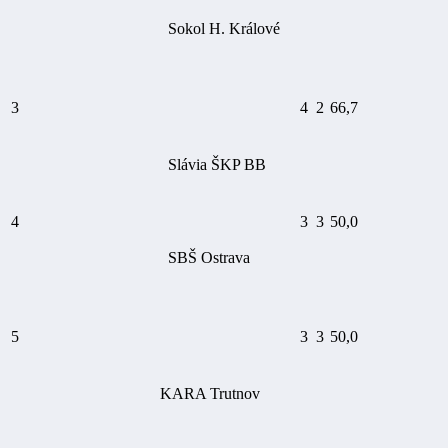
Sokol H. Králové
3
4
2
66,7
Slávia ŠKP BB
4
3
3
50,0
SBŠ Ostrava
5
3
3
50,0
KARA Trutnov