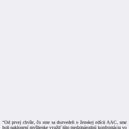
“Od prvej chvíle, čo sme sa dozvedeli o ženskej edícii AAC, sme
boli naklonení myšlienke využiť túto medzinárodnú konfrontáciu vo