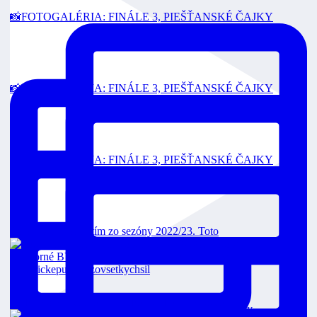
📸FOTOGALÉRIA: FINÁLE 3, PIEŠŤANSKÉ ČAJKY
📸FOTOGALÉRIA: FINÁLE 3, PIEŠŤANSKÉ ČAJKY
📸FOTOGALÉRIA: FINÁLE 3, PIEŠŤANSKÉ ČAJKY
Toto je strieborný tím zo sezóny 2022/23. Toto
Čajkám sme vzdorovali, nakoniec končíme sezón