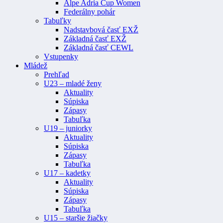
Alpe Adria Cup Women
Federálny pohár
Tabuľky
Nadstavbová časť EXŽ
Základná časť EXŽ
Základná časť CEWL
Vstupenky
Mládež
Prehľad
U23 – mladé ženy
Aktuality
Súpiska
Zápasy
Tabuľka
U19 – juniorky
Aktuality
Súpiska
Zápasy
Tabuľka
U17 – kadetky
Aktuality
Súpiska
Zápasy
Tabuľka
U15 – staršie žiačky