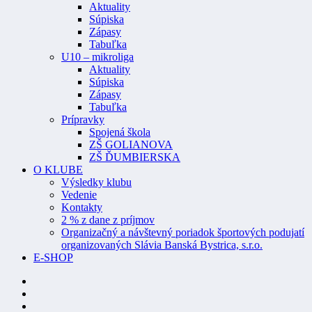
Aktuality
Súpiska
Zápasy
Tabuľka
U10 – mikroliga
Aktuality
Súpiska
Zápasy
Tabuľka
Prípravky
Spojená škola
ZŠ GOLIANOVA
ZŠ ĎUMBIERSKA
O KLUBE
Výsledky klubu
Vedenie
Kontakty
2 % z dane z príjmov
Organizačný a návštevný poriadok športových podujatí
organizovaných Slávia Banská Bystrica, s.r.o.
E-SHOP