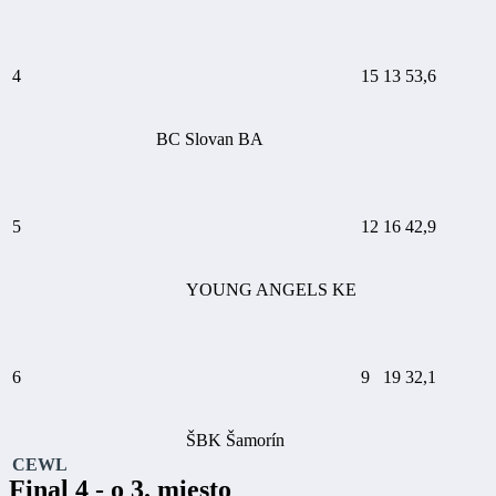
4
15
13
53,6
BC Slovan BA
5
12
16
42,9
YOUNG ANGELS KE
6
9
19
32,1
ŠBK Šamorín
CEWL
Final 4 - o 3. miesto