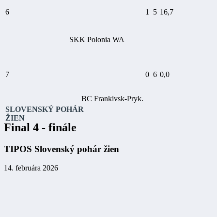
6
1
5
16,7
SKK Polonia WA
7
0
6
0,0
BC Frankivsk-Pryk.
SLOVENSKÝ POHÁR
ŽIEN
Final 4 - finále
TIPOS Slovenský pohár žien
14. februára 2026