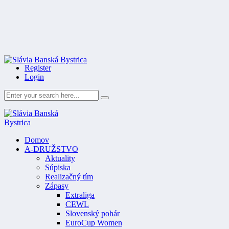
Register
Login
Domov
A-DRUŽSTVO
Aktuality
Súpiska
Realizačný tím
Zápasy
Extraliga
CEWL
Slovenský pohár
EuroCup Women