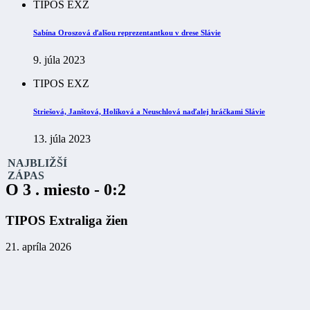
TIPOS EXZ
Sabína Oroszová ďalšou reprezentantkou v drese Slávie
9. júla 2023
TIPOS EXZ
Striešová, Janštová, Holíková a Neuschlová naďalej hráčkami Slávie
13. júla 2023
NAJBLIŽŠÍ
ZÁPAS
O 3 . miesto - 0:2
TIPOS Extraliga žien
21. apríla 2026