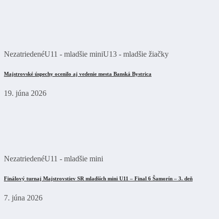
Nezatriedené
U11 - mladšie mini
U13 - mladšie žiačky
Majstrovské úspechy ocenilo aj vedenie mesta Banská Bystrica
19. júna 2026
Nezatriedené
U11 - mladšie mini
Finálový turnaj Majstrovstiev SR mladších mini U11 – Final 6 Šamorín – 3. deň
7. júna 2026