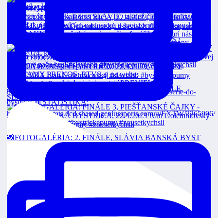
FINÁLE 3 Dnes o 18:00 v priamom prenose na RTVS :
VEOLIA POZÁPASOVÉ ROZHOVORY: 2. FINÁLE,
SLÁVIA
📸FOTOGALÉRIA: 2. FINÁLE, SLÁVIA BANSKÁ BYST