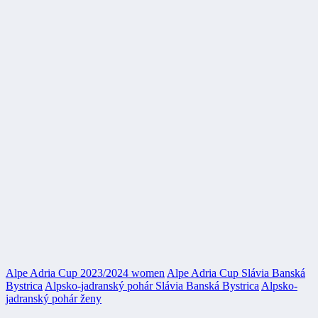
Alpe Adria Cup 2023/2024 women
Alpe Adria Cup Slávia Banská
Bystrica
Alpsko-jadranský pohár Slávia Banská Bystrica
Alpsko-
jadranský pohár ženy