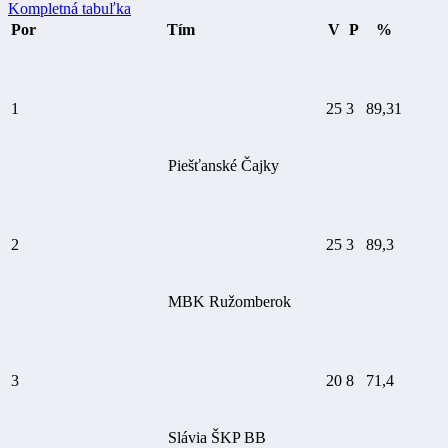
Kompletná tabuľka
Por
Tím
V
P
%
1
25
3
89,31
Piešťanské Čajky
2
25
3
89,3
MBK Ružomberok
3
20
8
71,4
Slávia ŠKP BB