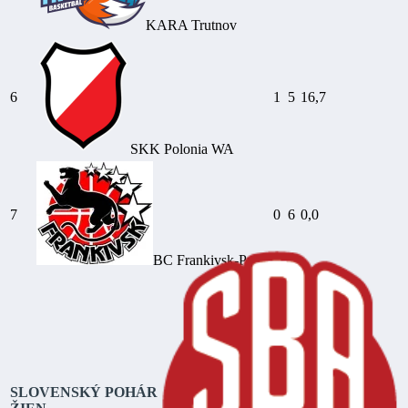
KARA Trutnov
6
1
5
16,7
SKK Polonia WA
7
0
6
0,0
BC Frankivsk-Pryk.
SLOVENSKÝ POHÁR