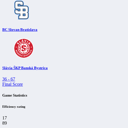
BC Slovan Bratislava
Slávia ŠKP Banská Bystrica
36
-
67
Final Score
Game Statistics
Efficiency rating
17
89