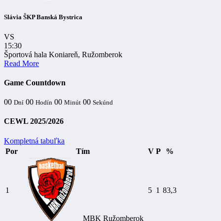
Slávia ŠKP Banská Bystrica
VS
15:30
Športová hala Koniareň, Ružomberok
Read More
Game Countdown
00
00
00
00
Dní
Hodín
Minút
Sekúnd
CEWL 2025/2026
Kompletná tabuľka
Por
Tím
V
P
%
1
5
1
83,3
MBK Ružomberok