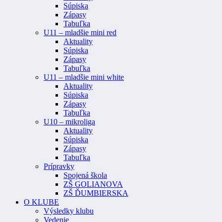
Súpiska
Zápasy
Tabuľka
U11 – mladšie mini red
Aktuality
Súpiska
Zápasy
Tabuľka
U11 – mladšie mini white
Aktuality
Súpiska
Zápasy
Tabuľka
U10 – mikroliga
Aktuality
Súpiska
Zápasy
Tabuľka
Prípravky
Spojená škola
ZŠ GOLIANOVA
ZŠ ĎUMBIERSKA
O KLUBE
Výsledky klubu
Vedenie