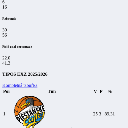
6
16
Rebounds
30
56
Field goal percentage
22.0
41.3
TIPOS EXZ 2025/2026
Kompletná tabuľka
Por
Tím
V
P
%
1
25
3
89,31