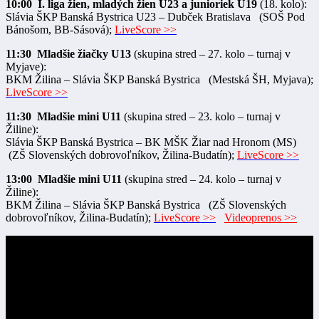
10:00 I. liga žien, mladých žien U23 a junioriek U19
(18. kolo):
Slávia ŠKP Banská Bystrica U23 – Dubček Bratislava (SOŠ Pod
Bánošom, BB-Sásová);
LiveScore >>
11:30 Mladšie žiačky U13
(skupina stred – 27. kolo – turnaj v
Myjave):
BKM Žilina – Slávia ŠKP Banská Bystrica (Mestská ŠH, Myjava);
LiveScore >>
11:30 Mladšie mini U11
(skupina stred – 23. kolo – turnaj v
Žiline):
Slávia ŠKP Banská Bystrica – BK MŠK Žiar nad Hronom (MS)
(ZŠ Slovenských dobrovoľníkov, Žilina-Budatín);
LiveScore >>
13:00 Mladšie mini U11
(skupina stred – 24. kolo – turnaj v
Žiline):
BKM Žilina – Slávia ŠKP Banská Bystrica (ZŠ Slovenských
dobrovoľníkov, Žilina-Budatín);
LiveScore >>
Videoprenos >>