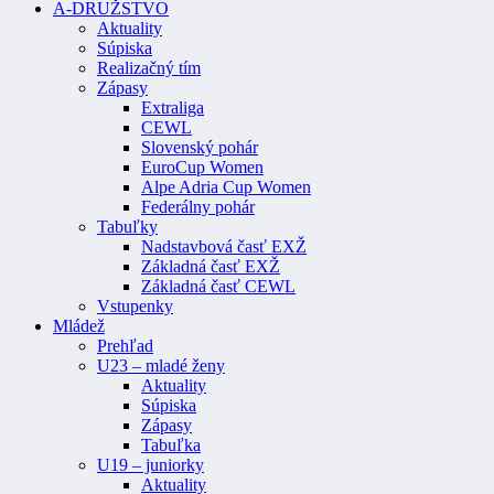
A-DRUŽSTVO
Aktuality
Súpiska
Realizačný tím
Zápasy
Extraliga
CEWL
Slovenský pohár
EuroCup Women
Alpe Adria Cup Women
Federálny pohár
Tabuľky
Nadstavbová časť EXŽ
Základná časť EXŽ
Základná časť CEWL
Vstupenky
Mládež
Prehľad
U23 – mladé ženy
Aktuality
Súpiska
Zápasy
Tabuľka
U19 – juniorky
Aktuality