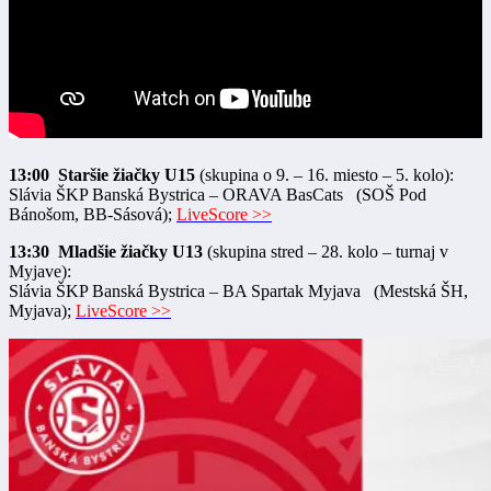
13:00 Staršie žiačky U15
(skupina o 9. – 16. miesto – 5. kolo):
Slávia ŠKP Banská Bystrica – ORAVA BasCats (SOŠ Pod
Bánošom, BB-Sásová);
LiveScore >>
13:30 Mladšie žiačky U13
(skupina stred – 28. kolo – turnaj v
Myjave):
Slávia ŠKP Banská Bystrica – BA Spartak Myjava (Mestská ŠH,
Myjava);
LiveScore >>