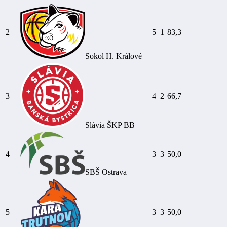
2
5
1
83,3
Sokol H. Králové
3
4
2
66,7
Slávia ŠKP BB
4
3
3
50,0
SBŠ Ostrava
5
3
3
50,0