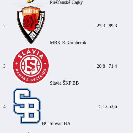
Piešťanské Čajky
2
25
3
89,3
MBK Ružomberok
3
20
8
71,4
Slávia ŠKP BB
4
15
13
53,6
BC Slovan BA