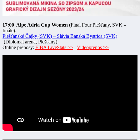
17:00 Alpe Adria Cup Women
(Final Four Piešťany, SVK –
finále):
Piešťanské Čajky (SVK) – Slávia Banská Bystrica (SVK)
(Diplomat aréna, Piešťany)
Online prenosy:
FIBA LiveStats >>
Videoprenos >>