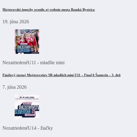
Majstrovské úspechy ocenilo aj vedenie mesta Banská Bystrica
19. júna 2026
Nezatriedené
U11 - mladšie mini
Finálový turnaj Majstrovstiev SR mladších mini U11 – Final 6 Šamorín – 3. deň
7. júna 2026
Nezatriedené
U14 - žiačky