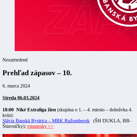
Nezatriedené
Prehľad zápasov – 10.
6. marca 2024
Streda 06.03.2024
18:00 Niké Extraliga žien
(skupina o 1. – 4. miesto – dohrávka 4.
kola):
Slávia Banská Bystrica – MBK Ružomberok
(ŠH DUKLA, BB-
Štiavničky);
vstupenky >>