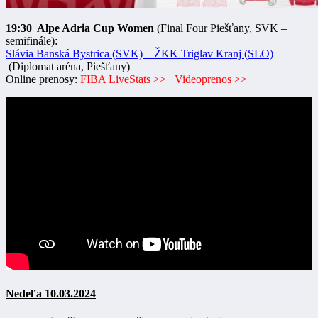
19:30 Alpe Adria Cup Women
(Final Four Piešťany, SVK –
semifinále):
Slávia Banská Bystrica (SVK) – ŽKK Triglav Kranj (SLO)
(Diplomat aréna, Piešťany)
Online prenosy:
FIBA LiveStats >>
Videoprenos >>
Nedeľa 10.03.2024