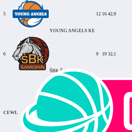
5
12
16
42,9
YOUNG ANGELS KE
6
9
19
32,1
ŠBK Šamorín
CEWL