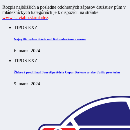
Rozpis najbližších a posledne odohraných zápasov družstiev púm v
mládežníckych kategóriách je k dispozícii na stránke
www.slaviabb.sk/mladez
.
TIPOS EXZ
Najvyššia výhra Slávie nad Ružomberkom v sezóne
6. marca 2024
TIPOS EXZ
Žirková pred Final Four Alpe Adria Cupu: Berieme to ako ďalšiu previerku
9. marca 2024