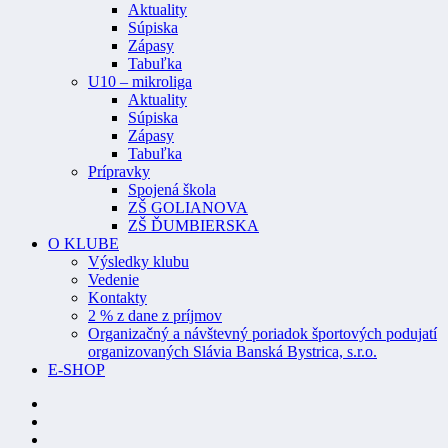
Aktuality
Súpiska
Zápasy
Tabuľka
U10 – mikroliga
Aktuality
Súpiska
Zápasy
Tabuľka
Prípravky
Spojená škola
ZŠ GOLIANOVA
ZŠ ĎUMBIERSKA
O KLUBE
Výsledky klubu
Vedenie
Kontakty
2 % z dane z príjmov
Organizačný a návštevný poriadok športových podujatí
organizovaných Slávia Banská Bystrica, s.r.o.
E-SHOP