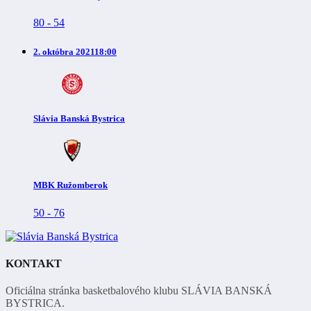
80
-
54
2. októbra 2021
18:00
Slávia Banská Bystrica
MBK Ružomberok
50
-
76
KONTAKT
Oficiálna stránka basketbalového klubu SLÁVIA BANSKÁ
BYSTRICA.