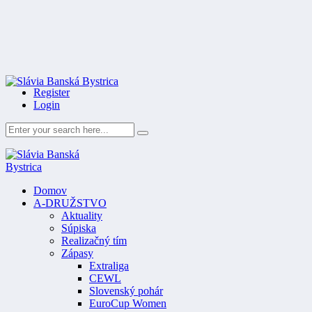
Register
Login
Domov
A-DRUŽSTVO
Aktuality
Súpiska
Realizačný tím
Zápasy
Extraliga
CEWL
Slovenský pohár
EuroCup Women