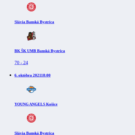
Slávia Banská Bystrica
BK ŠK UMB Banská Bystrica
70
-
24
6. októbra 2021
18:00
YOUNG ANGELS Košice
Slávia Banská Bystrica