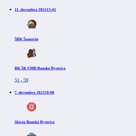
11. decembra 2021
15:41
ŠBK Šamorín
BK ŠK UMB Banská Bystrica
51
-
59
7. decembra 2021
18:00
Slávia Banská Bystrica