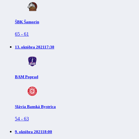
ŠBK Šamorín
65
-
61
13. októbra 2021
17:30
BAM Poprad
Slávia Banská Bystrica
54
-
63
9. októbra 2021
18:00