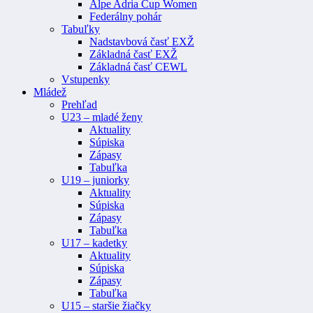
Alpe Adria Cup Women
Federálny pohár
Tabuľky
Nadstavbová časť EXŽ
Základná časť EXŽ
Základná časť CEWL
Vstupenky
Mládež
Prehľad
U23 – mladé ženy
Aktuality
Súpiska
Zápasy
Tabuľka
U19 – juniorky
Aktuality
Súpiska
Zápasy
Tabuľka
U17 – kadetky
Aktuality
Súpiska
Zápasy
Tabuľka
U15 – staršie žiačky