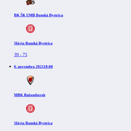
BK ŠK UMB Banská Bystrica
Slávia Banská Bystrica
39
-
75
6. novembra 2021
18:00
MBK Ružomberok
Slávia Banská Bystrica