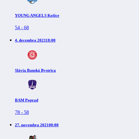
YOUNG ANGELS Košice
54
-
68
4. decembra 2021
18:00
Slávia Banská Bystrica
BAM Poprad
78
-
58
27. novembra 2021
00:00