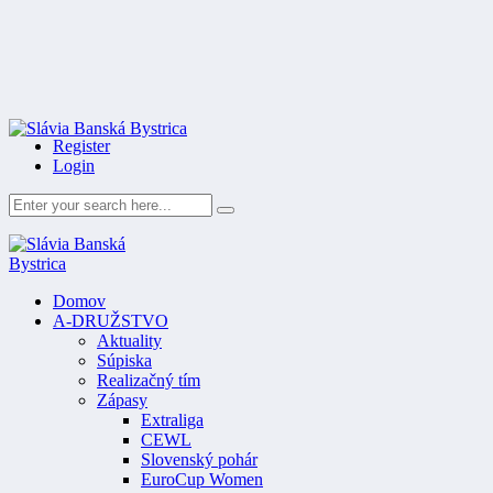
Register
Login
Domov
A-DRUŽSTVO
Aktuality
Súpiska
Realizačný tím
Zápasy
Extraliga
CEWL
Slovenský pohár
EuroCup Women