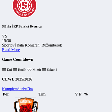
Slávia ŠKP Banská Bystrica
VS
15:30
Športová hala Koniareň, Ružomberok
Read More
Game Countdown
00
00
00
00
Dní
Hodín
Minút
Sekúnd
CEWL 2025/2026
Kompletná tabuľka
Por
Tím
V
P
%