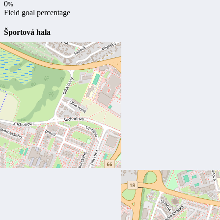
0
%
Field goal percentage
Športová hala
Aréna Poprad