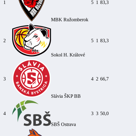
1
5
1
83,3
MBK Ružomberok
2
5
1
83,3
Sokol H. Králové
3
4
2
66,7
Slávia ŠKP BB
4
3
3
50,0
SBŠ Ostrava