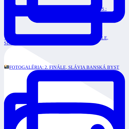
FINÁLE 3 Dnes o 18:00 v priamom prenose na RTVS :
VEOLIA POZÁPASOVÉ ROZHOVORY: 2. FINÁLE,
SLÁVIA
FOTOGALÉRIA: 2. FINÁLE, SLÁVIA BANSKÁ BYST