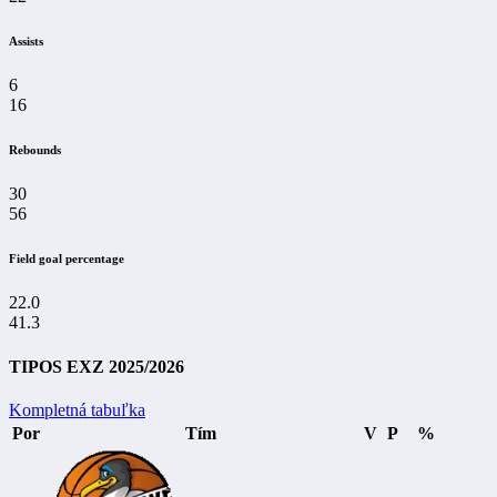
Assists
6
16
Rebounds
30
56
Field goal percentage
22.0
41.3
TIPOS EXZ 2025/2026
Kompletná tabuľka
Por
Tím
V
P
%