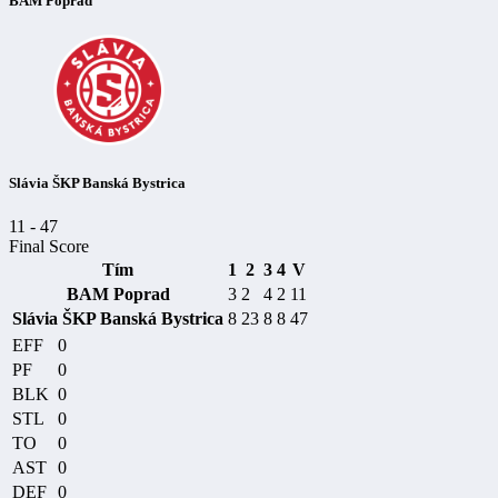
BAM Poprad
Slávia ŠKP Banská Bystrica
11
-
47
Final Score
Tím
1
2
3
4
V
BAM Poprad
3
2
4
2
11
Slávia ŠKP Banská Bystrica
8
23
8
8
47
EFF
0
PF
0
BLK
0
STL
0
TO
0
AST
0
DEF
0