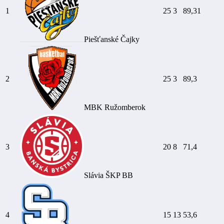
1
25
3
89,31
Piešťanské Čajky
2
25
3
89,3
MBK Ružomberok
3
20
8
71,4
Slávia ŠKP BB
4
15
13
53,6