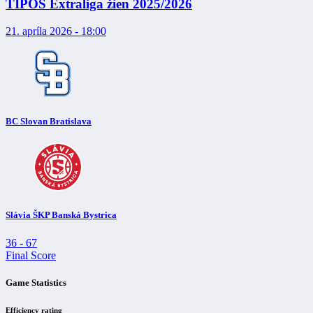
TIPOS Extraliga žien 2025/2026
21. apríla 2026 - 18:00
BC Slovan Bratislava
Slávia ŠKP Banská Bystrica
36
-
67
Final Score
Game Statistics
Efficiency rating