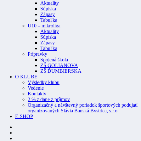
Aktuality
Súpiska
Zápasy
Tabuľka
U10 – mikroliga
Aktuality
Súpiska
Zápasy
Tabuľka
Prípravky
Spojená škola
ZŠ GOLIANOVA
ZŠ ĎUMBIERSKA
O KLUBE
Výsledky klubu
Vedenie
Kontakty
2 % z dane z príjmov
Organizačný a návštevný poriadok športových podujatí
organizovaných Slávia Banská Bystrica, s.r.o.
E-SHOP