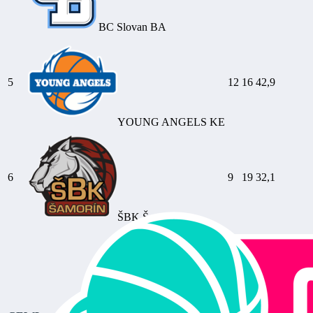
BC Slovan BA
5
12
16
42,9
YOUNG ANGELS KE
6
9
19
32,1
ŠBK Šamorín