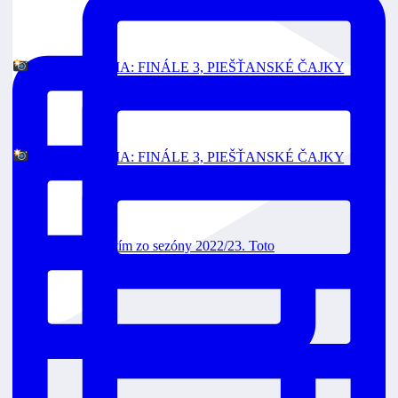
FOTOGALÉRIA: FINÁLE 3, PIEŠŤANSKÉ ČAJKY
FOTOGALÉRIA: FINÁLE 3, PIEŠŤANSKÉ ČAJKY
Toto je strieborný tím zo sezóny 2022/23. Toto
Čajkám sme vzdorovali, nakoniec končíme sezón