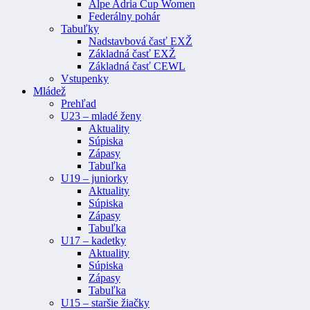
Alpe Adria Cup Women
Federálny pohár
Tabuľky
Nadstavbová časť EXŽ
Základná časť EXŽ
Základná časť CEWL
Vstupenky
Mládež
Prehľad
U23 – mladé ženy
Aktuality
Súpiska
Zápasy
Tabuľka
U19 – juniorky
Aktuality
Súpiska
Zápasy
Tabuľka
U17 – kadetky
Aktuality
Súpiska
Zápasy
Tabuľka
U15 – staršie žiačky