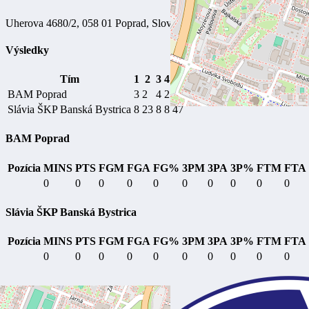
Uherova 4680/2, 058 01 Poprad, Slovensko
Výsledky
Tím
1
2
3
4
V
BAM Poprad
3
2
4
2
11
Slávia ŠKP Banská Bystrica
8
23
8
8
47
BAM Poprad
Pozícia
MINS
PTS
FGM
FGA
FG%
3PM
3PA
3P%
FTM
FTA
0
0
0
0
0
0
0
0
0
0
Slávia ŠKP Banská Bystrica
Pozícia
MINS
PTS
FGM
FGA
FG%
3PM
3PA
3P%
FTM
FTA
0
0
0
0
0
0
0
0
0
0