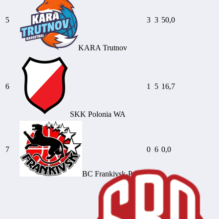
5
3
3
50,0
KARA Trutnov
6
1
5
16,7
SKK Polonia WA
7
0
6
0,0
BC Frankivsk-Pryk.