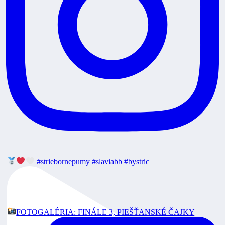
#striebornepumy #slaviabb #bystric
FOTOGALÉRIA: FINÁLE 3, PIEŠŤANSKÉ ČAJKY