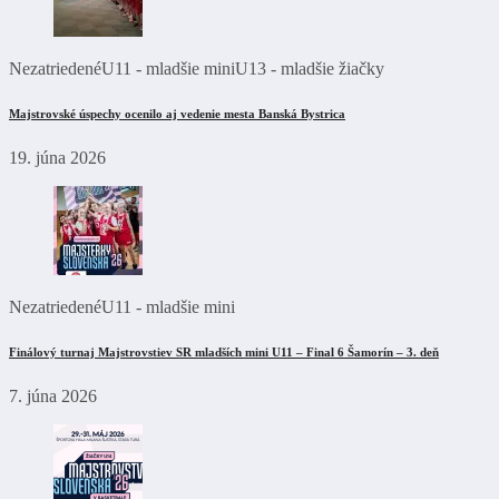
Nezatriedené
U11 - mladšie mini
U13 - mladšie žiačky
Majstrovské úspechy ocenilo aj vedenie mesta Banská Bystrica
19. júna 2026
Nezatriedené
U11 - mladšie mini
Finálový turnaj Majstrovstiev SR mladších mini U11 – Final 6 Šamorín – 3. deň
7. júna 2026