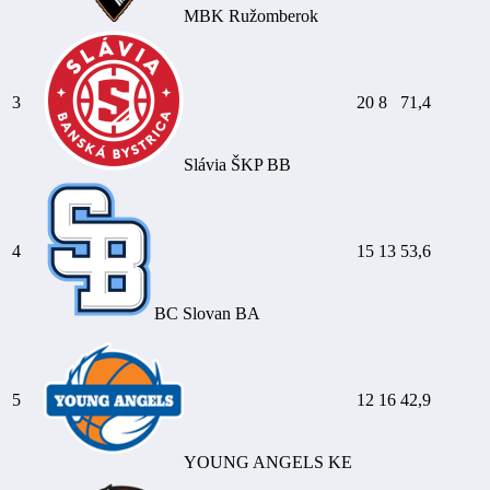
MBK Ružomberok
3
20
8
71,4
Slávia ŠKP BB
4
15
13
53,6
BC Slovan BA
5
12
16
42,9
YOUNG ANGELS KE