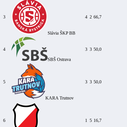
3
4
2
66,7
Slávia ŠKP BB
4
3
3
50,0
SBŠ Ostrava
5
3
3
50,0
KARA Trutnov
6
1
5
16,7