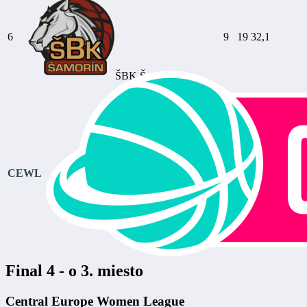
6
9
19
32,1
ŠBK Šamorín
CEWL
Final 4 - o 3. miesto
Central Europe Women League