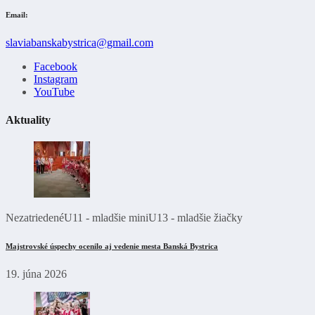
Email:
slaviabanskabystrica@gmail.com
Facebook
Instagram
YouTube
Aktuality
Nezatriedené
U11 - mladšie mini
U13 - mladšie žiačky
Majstrovské úspechy ocenilo aj vedenie mesta Banská Bystrica
19. júna 2026