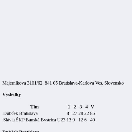
Majerníkova 3101/62, 841 05 Bratislava-Karlova Ves, Slovensko
Výsledky
Tím
1
2
3
4
V
Dubček Bratislava
8
27
28
22
85
Slávia ŠKP Banská Bystrica U23
13
9
12
6
40