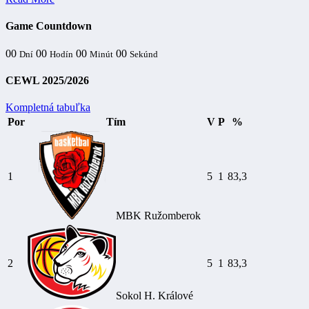
Game Countdown
00
00
00
00
Dní
Hodín
Minút
Sekúnd
CEWL 2025/2026
Kompletná tabuľka
Por
Tím
V
P
%
1
5
1
83,3
MBK Ružomberok
2
5
1
83,3
Sokol H. Králové