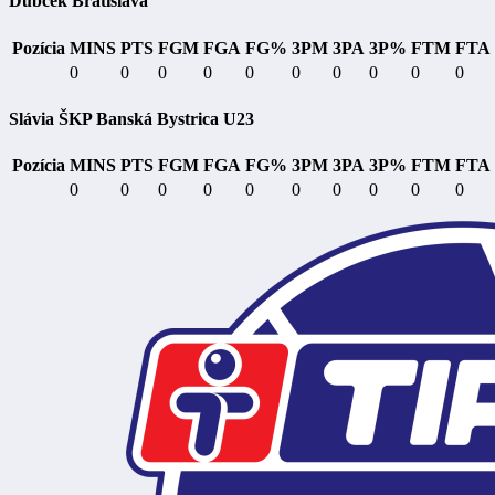
Dubček Bratislava
Pozícia
MINS
PTS
FGM
FGA
FG%
3PM
3PA
3P%
FTM
FTA
0
0
0
0
0
0
0
0
0
0
Slávia ŠKP Banská Bystrica U23
Pozícia
MINS
PTS
FGM
FGA
FG%
3PM
3PA
3P%
FTM
FTA
0
0
0
0
0
0
0
0
0
0