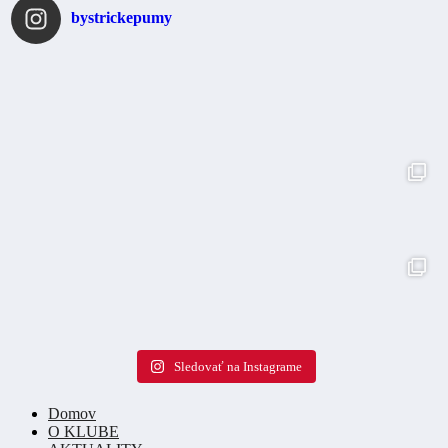
bystrickepumy
Sledovať na Instagrame
Domov
O KLUBE