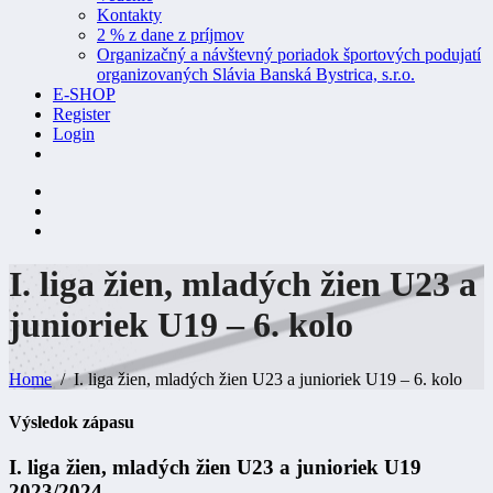
Kontakty
2 % z dane z príjmov
Organizačný a návštevný poriadok športových podujatí
organizovaných Slávia Banská Bystrica, s.r.o.
E-SHOP
Register
Login
I. liga žien, mladých žien U23 a
junioriek U19 – 6.
kolo
Home
I. liga žien, mladých žien U23 a junioriek U19 – 6. kolo
Výsledok zápasu
I. liga žien, mladých žien U23 a junioriek U19
2023/2024