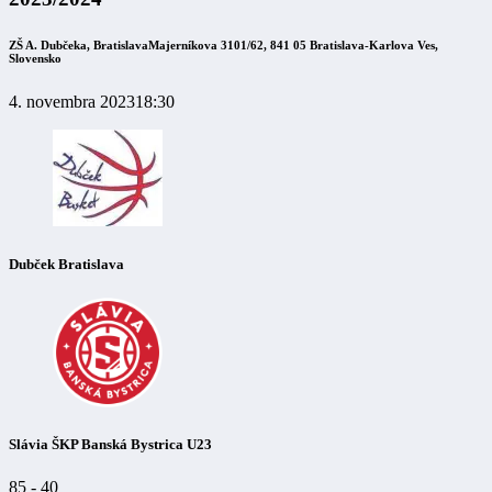
ZŠ A. Dubčeka, Bratislava
Majerníkova 3101/62, 841 05 Bratislava-Karlova Ves,
Slovensko
4. novembra 2023
18:30
Dubček Bratislava
Slávia ŠKP Banská Bystrica U23
85
-
40