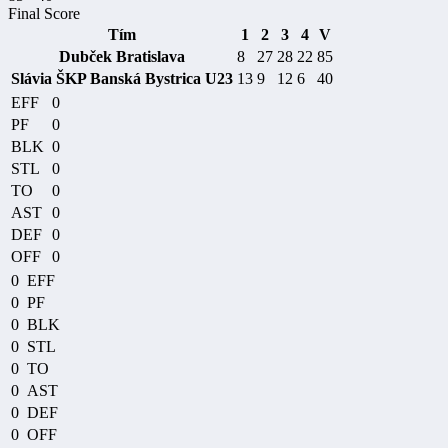
Final Score
Tím
1
2
3
4
V
Dubček Bratislava
8
27
28
22
85
Slávia ŠKP Banská Bystrica U23
13
9
12
6
40
EFF
0
PF
0
BLK
0
STL
0
TO
0
AST
0
DEF
0
OFF
0
0
EFF
0
PF
0
BLK
0
STL
0
TO
0
AST
0
DEF
0
OFF