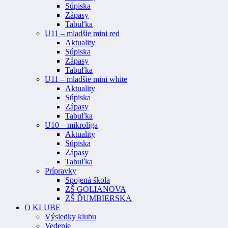
Súpiska
Zápasy
Tabuľka
U11 – mladšie mini red
Aktuality
Súpiska
Zápasy
Tabuľka
U11 – mladšie mini white
Aktuality
Súpiska
Zápasy
Tabuľka
U10 – mikroliga
Aktuality
Súpiska
Zápasy
Tabuľka
Prípravky
Spojená škola
ZŠ GOLIANOVA
ZŠ ĎUMBIERSKA
O KLUBE
Výsledky klubu
Vedenie