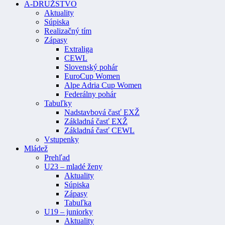
A-DRUŽSTVO
Aktuality
Súpiska
Realizačný tím
Zápasy
Extraliga
CEWL
Slovenský pohár
EuroCup Women
Alpe Adria Cup Women
Federálny pohár
Tabuľky
Nadstavbová časť EXŽ
Základná časť EXŽ
Základná časť CEWL
Vstupenky
Mládež
Prehľad
U23 – mladé ženy
Aktuality
Súpiska
Zápasy
Tabuľka
U19 – juniorky
Aktuality