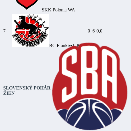
SKK Polonia WA
7
0
6
0,0
BC Frankivsk-Pryk.
SLOVENSKÝ POHÁR
ŽIEN