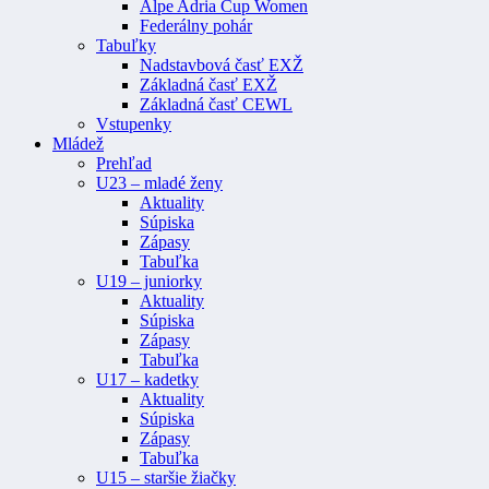
Alpe Adria Cup Women
Federálny pohár
Tabuľky
Nadstavbová časť EXŽ
Základná časť EXŽ
Základná časť CEWL
Vstupenky
Mládež
Prehľad
U23 – mladé ženy
Aktuality
Súpiska
Zápasy
Tabuľka
U19 – juniorky
Aktuality
Súpiska
Zápasy
Tabuľka
U17 – kadetky
Aktuality
Súpiska
Zápasy
Tabuľka
U15 – staršie žiačky