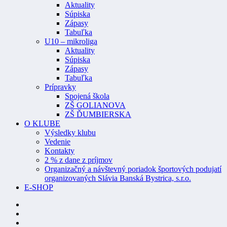
Aktuality
Súpiska
Zápasy
Tabuľka
U10 – mikroliga
Aktuality
Súpiska
Zápasy
Tabuľka
Prípravky
Spojená škola
ZŠ GOLIANOVA
ZŠ ĎUMBIERSKA
O KLUBE
Výsledky klubu
Vedenie
Kontakty
2 % z dane z príjmov
Organizačný a návštevný poriadok športových podujatí
organizovaných Slávia Banská Bystrica, s.r.o.
E-SHOP