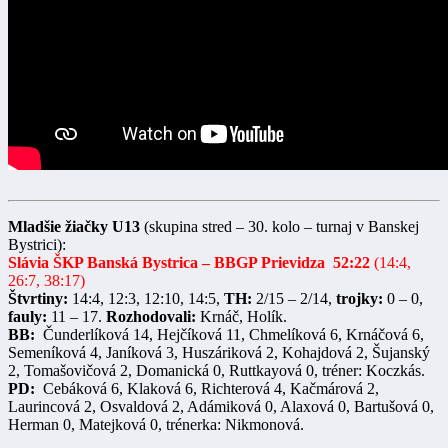
Mladšie žiačky U13
(skupina stred – 30. kolo – turnaj v Banskej
Bystrici):
Slávia ŠKP Banská Bystrica – BBGP Prievidza 52:22
(14:4,
26:7, 38:17)
Štvrtiny:
14:4, 12:3, 12:10, 14:5,
TH:
2/15 – 2/14,
trojky:
0 – 0,
fauly:
11 – 17.
Rozhodovali:
Krnáč, Holík.
BB:
Čunderlíková 14, Hejčíková 11, Chmelíková 6, Krnáčová 6,
Semeníková 4, Janíková 3, Huszáriková 2, Kohajdová 2, Šujanský
2, Tomašovičová 2, Domanická 0, Ruttkayová 0, tréner: Koczkás.
PD:
Cebáková 6, Klaková 6, Richterová 4, Kačmárová 2,
Laurincová 2, Osvaldová 2, Adámiková 0, Alaxová 0, Bartušová 0,
Herman 0, Matejková 0, trénerka: Nikmonová.