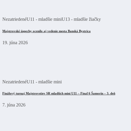
Nezatriedené
U11 - mladšie mini
U13 - mladšie žiačky
Majstrovské úspechy ocenilo aj vedenie mesta Banská Bystrica
19. júna 2026
Nezatriedené
U11 - mladšie mini
Finálový turnaj Majstrovstiev SR mladších mini U11 – Final 6 Šamorín – 3. deň
7. júna 2026