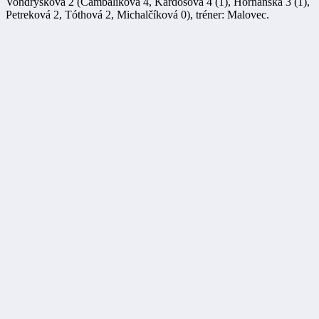
Vondrysková 2 (Čambalíková 4, Kardošová 4 (1), Horňanská 3 (1),
Petreková 2, Tóthová 2, Michalčíková 0), tréner: Malovec.