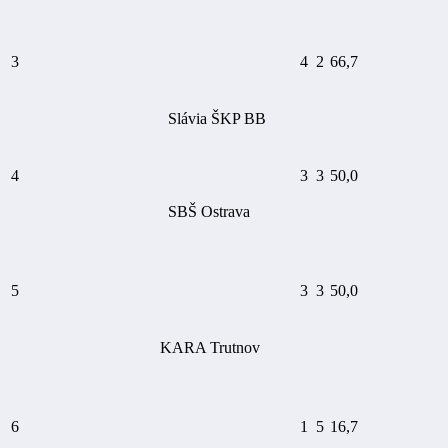
3
4
2
66,7
Slávia ŠKP BB
4
3
3
50,0
SBŠ Ostrava
5
3
3
50,0
KARA Trutnov
6
1
5
16,7