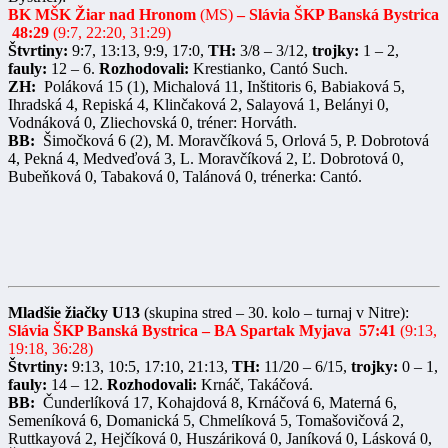
BK MŠK Žiar nad Hronom
(MS)
– Slávia ŠKP Banská Bystrica
48:29
(9:7, 22:20, 31:29)
Štvrtiny:
9:7, 13:13, 9:9, 17:0,
TH:
3/8 – 3/12,
trojky:
1 – 2,
fauly:
12 – 6.
Rozhodovali:
Krestianko, Cantó Such.
ZH:
Poláková 15 (1), Michalová 11, Inštitoris 6, Babiaková 5,
Ihradská 4, Repiská 4, Klinčaková 2, Salayová 1, Belányi 0,
Vodnáková 0, Zliechovská 0, tréner: Horváth.
BB:
Šimočková 6 (2), M. Moravčíková 5, Orlová 5, P. Dobrotová
4, Pekná 4, Medveďová 3, L. Moravčíková 2, Ľ. Dobrotová 0,
Bubeňková 0, Tabaková 0, Talánová 0, trénerka: Cantó.
Mladšie žiačky U13
(skupina stred – 30. kolo – turnaj v Nitre):
Slávia ŠKP Banská Bystrica – BA Spartak Myjava 57:41
(9:13,
19:18, 36:28)
Štvrtiny:
9:13, 10:5, 17:10, 21:13,
TH:
11/20 – 6/15,
trojky:
0 – 1,
fauly:
14 – 12.
Rozhodovali:
Krnáč, Takáčová.
BB:
Čunderlíková 17, Kohajdová 8, Krnáčová 6, Materná 6,
Semeníková 6, Domanická 5, Chmelíková 5, Tomašovičová 2,
Ruttkayová 2, Hejčíková 0, Huszáriková 0, Janíková 0, Lásková 0,