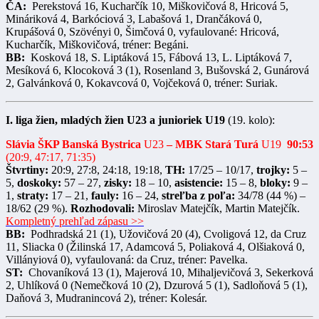
ČA:
Perekstová 16, Kucharčík 10, Miškovičová 8, Hricová 5,
Mináriková 4, Barkóciová 3, Labašová 1, Drančáková 0,
Krupášová 0, Szövényi 0, Šimčová 0, vyfaulované: Hricová,
Kucharčík, Miškovičová, tréner: Begáni.
BB:
Kosková 18, S. Liptáková 15, Fábová 13, L. Liptáková 7,
Mesíková 6, Klocoková 3 (1), Rosenland 3, Bušovská 2, Gunárová
2, Galvánková 0, Kokavcová 0, Vojčeková 0, tréner: Suriak.
I. liga žien, mladých žien U23 a junioriek U19
(19. kolo):
Slávia ŠKP Banská Bystrica
U23
– MBK Stará Turá
U19
90:53
(20:9, 47:17, 71:35)
Štvrtiny:
20:9, 27:8, 24:18, 19:18,
TH:
17/25 – 10/17,
trojky:
5 –
5,
doskoky:
57 – 27,
zisky:
18 – 10,
asistencie:
15 – 8,
bloky:
9 –
1,
straty:
17 – 21,
fauly:
16 – 24,
streľba z poľa:
34/78 (44 %) –
18/62 (29 %).
Rozhodovali:
Miroslav Matejčík, Martin Matejčík.
Kompletný prehľad zápasu >>
BB:
Podhradská 21 (1), Užovičová 20 (4), Cvoligová 12, da Cruz
11, Sliacka 0 (Žilinská 17, Adamcová 5, Poliaková 4, Olšiaková 0,
Villányiová 0), vyfaulovaná: da Cruz, tréner: Pavelka.
ST:
Chovaníková 13 (1), Majerová 10, Mihaljevičová 3, Sekerková
2, Uhlíková 0 (Nemečková 10 (2), Dzurová 5 (1), Sadloňová 5 (1),
Daňová 3, Mudranincová 2), tréner: Kolesár.