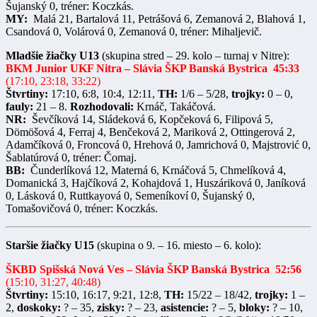
Šujanský 0, tréner: Koczkás.
MY:
Malá 21, Bartalová 11, Petrášová 6, Zemanová 2, Blahová 1,
Csandová 0, Volárová 0, Zemanová 0, tréner: Mihaljevič.
Mladšie žiačky U13
(skupina stred – 29. kolo – turnaj v Nitre):
BKM Junior UKF Nitra
– Slávia ŠKP Banská Bystrica 45:33
(17:10, 23:18, 33:22)
Štvrtiny:
17:10, 6:8, 10:4, 12:11,
TH:
1/6 – 5/28,
trojky:
0 – 0,
fauly:
21 – 8.
Rozhodovali:
Krnáč, Takáčová.
NR:
Ševčíková 14, Sládeková 6, Kopčeková 6, Filipová 5,
Dömöšová 4, Ferraj 4, Benčeková 2, Mariková 2, Ottingerová 2,
Adamčíková 0, Froncová 0, Hrehová 0, Jamrichová 0, Majstrović 0,
Šablatúrová 0, tréner: Čomaj.
BB:
Čunderlíková 12, Materná 6, Krnáčová 5, Chmelíková 4,
Domanická 3, Hajčíková 2, Kohajdová 1, Huszáriková 0, Janíková
0, Lásková 0, Ruttkayová 0, Semeníkoví 0, Šujanský 0,
Tomašovičová 0, tréner: Koczkás.
Staršie žiačky U15
(skupina o 9. – 16. miesto – 6. kolo):
ŠKBD Spišská Nová Ves
– Slávia ŠKP Banská Bystrica
52:56
(15:10, 31:27, 40:48)
Štvrtiny:
15:10, 16:17, 9:21, 12:8,
TH:
15/22 – 18/42,
trojky:
1 –
2,
doskoky:
? – 35,
zisky:
? – 23,
asistencie:
? – 5,
bloky:
? – 10,