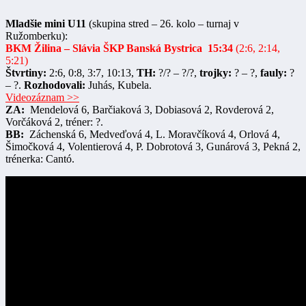
Mladšie mini U11
(skupina stred – 26. kolo – turnaj v
Ružomberku):
BKM Žilina
– Slávia ŠKP Banská Bystrica 15:34
(2:6, 2:14,
5:21)
Štvrtiny:
2:6, 0:8, 3:7, 10:13,
TH:
?/? – ?/?,
trojky:
? – ?,
fauly:
?
– ?.
Rozhodovali:
Juhás, Kubela.
Videozáznam >>
ZA:
Mendelová 6, Barčiaková 3, Dobiasová 2, Rovderová 2,
Vorčáková 2, tréner: ?.
BB:
Záchenská 6, Medveďová 4, L. Moravčíková 4, Orlová 4,
Šimočková 4, Volentierová 4, P. Dobrotová 3, Gunárová 3, Pekná 2,
trénerka: Cantó.