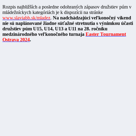
Rozpis najbližších a posledne odohraných zápasov družstiev púm v
mládežníckych kategóriách je k dispozícii na stránke
www.slaviabb.sk/mladez
.
Na nadchádzajúci veľkonočný víkend
nie sú naplánované žiadne súťažné stretnutia s výnimkou účasti
družstiev púm U15, U14, U13 a U11 na 28. ročníku
medzinárodného veľkonočného turnaja
Easter Tournament
Ostrava 2024
.