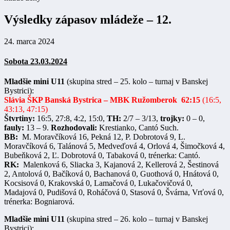
Výsledky zápasov mládeže – 12.
24. marca 2024
Sobota 23.03.2024
Mladšie mini U11
(skupina stred – 25. kolo – turnaj v Banskej
Bystrici):
Slávia ŠKP Banská Bystrica – MBK Ružomberok 62:15
(16:5,
43:13, 47:15)
Štvrtiny:
16:5, 27:8, 4:2, 15:0,
TH:
2/7 – 3/13,
trojky:
0 – 0,
fauly:
13 – 9.
Rozhodovali:
Krestianko, Cantó Such.
BB:
M. Moravčíková 16, Pekná 12, P. Dobrotová 9, L.
Moravčíková 6, Talánová 5, Medveďová 4, Orlová 4, Šimočková 4,
Bubeňková 2, Ľ. Dobrotová 0, Tabaková 0, trénerka: Cantó.
RK:
Malenková 6, Sliacka 3, Kajanová 2, Kellerová 2, Šestinová
2, Antolová 0, Bačíková 0, Bachanová 0, Guothová 0, Hnátová 0,
Kocsisová 0, Krakovská 0, Lamačová 0, Lukačovičová 0,
Madajová 0, Pudišová 0, Roháčová 0, Stasová 0, Švárna, Vrťová 0,
trénerka: Bogniarová.
Mladšie mini U11
(skupina stred – 26. kolo – turnaj v Banskej
Bystrici):