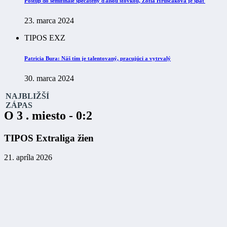
Postup do semifinále spečatený ďalšou stovkou, Žofia Hruščáková je späť
23. marca 2024
TIPOS EXZ
Patricia Bura: Náš tím je talentovaný, pracujúci a vytrvalý
30. marca 2024
NAJBLIŽŠÍ
ZÁPAS
O 3 . miesto - 0:2
TIPOS Extraliga žien
21. apríla 2026