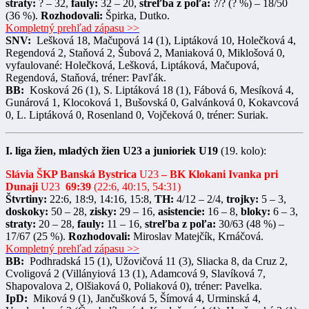
straty:
? – 32,
fauly:
32 – 20,
streľba z poľa:
?/? (? %) – 18/50
(36 %).
Rozhodovali:
Špirka, Dutko.
Kompletný prehľad zápasu >>
SNV:
Lešková 18, Mačupová 14 (1), Liptáková 10, Holečková 4,
Regendová 2, Staňová 2, Šubová 2, Maniaková 0, Miklošová 0,
vyfaulované: Holečková, Lešková, Liptáková, Mačupová,
Regendová, Staňová, tréner: Pavľák.
BB:
Kosková 26 (1), S. Liptáková 18 (1), Fábová 6, Mesíková 4,
Gunárová 1, Klocoková 1, Bušovská 0, Galvánková 0, Kokavcová
0, L. Liptáková 0, Rosenland 0, Vojčeková 0, tréner: Suriak.
I. liga žien, mladých žien U23 a junioriek U19
(19. kolo):
Slávia ŠKP Banská Bystrica
U23
– BK Klokani Ivanka pri
Dunaji
U23
69:39
(22:6, 40:15, 54:31)
Štvrtiny:
22:6, 18:9, 14:16, 15:8,
TH:
4/12 – 2/4,
trojky:
5 – 3,
doskoky:
50 – 28,
zisky:
29 – 16,
asistencie:
16 – 8,
bloky:
6 – 3,
straty:
20 – 28,
fauly:
11 – 16,
streľba z poľa:
30/63 (48 %) –
17/67 (25 %).
Rozhodovali:
Miroslav Matejčík, Krnáčová.
Kompletný prehľad zápasu >>
BB:
Podhradská 15 (1), Užovičová 11 (3), Sliacka 8, da Cruz 2,
Cvoligová 2 (Villányiová 13 (1), Adamcová 9, Slavíková 7,
Shapovalova 2, Olšiaková 0, Poliaková 0), tréner: Pavelka.
IpD:
Miková 9 (1), Jančušková 5, Šímová 4, Urminská 4,