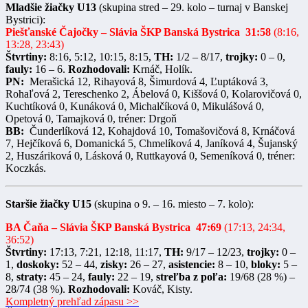
Mladšie žiačky U13
(skupina stred – 29. kolo – turnaj v Banskej
Bystrici):
Piešťanské Čajočky – Slávia ŠKP Banská Bystrica 31:58
(8:16,
13:28, 23:43)
Štvrtiny:
8:16, 5:12, 10:15, 8:15,
TH:
1/2 – 8/17,
trojky:
0 – 0,
fauly:
16 – 6.
Rozhodovali:
Krnáč, Holík.
PN:
Merašická 12, Rihayová 8, Šimurdová 4, Ľuptáková 3,
Rohaľová 2, Tereschenko 2, Ábelová 0, Kiššová 0, Kolarovičová 0,
Kuchtíková 0, Kunáková 0, Michalčíková 0, Mikulášová 0,
Opetová 0, Tamajková 0, tréner: Drgoň
BB:
Čunderlíková 12, Kohajdová 10, Tomašovičová 8, Krnáčová
7, Hejčíková 6, Domanická 5, Chmelíková 4, Janíková 4, Šujanský
2, Huszáriková 0, Lásková 0, Ruttkayová 0, Semeníková 0, tréner:
Koczkás.
Staršie žiačky U15
(skupina o 9. – 16. miesto – 7. kolo):
BA Čaňa – Slávia ŠKP Banská Bystrica
47:69
(17:13, 24:34,
36:52)
Štvrtiny:
17:13, 7:21, 12:18, 11:17,
TH:
9/17 – 12/23,
trojky:
0 –
1,
doskoky:
52 – 44,
zisky:
26 – 27,
asistencie:
8 – 10,
bloky:
5 –
8,
straty:
45 – 24,
fauly:
22 – 19,
streľba z poľa:
19/68 (28 %) –
28/74 (38 %).
Rozhodovali:
Kováč, Kisty.
Kompletný prehľad zápasu >>