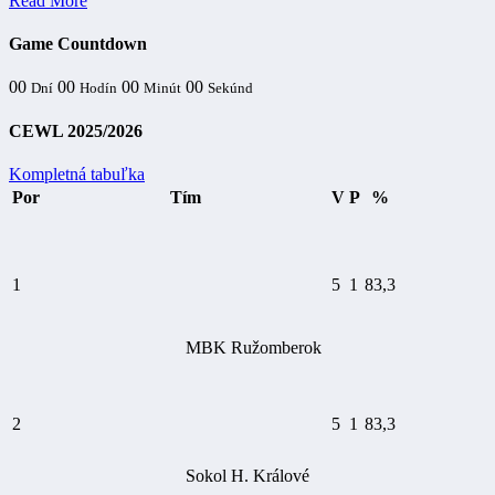
Read More
Game Countdown
00
00
00
00
Dní
Hodín
Minút
Sekúnd
CEWL 2025/2026
Kompletná tabuľka
Por
Tím
V
P
%
1
5
1
83,3
MBK Ružomberok
2
5
1
83,3
Sokol H. Králové