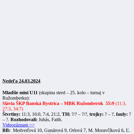
Nedeľa 24.03.2024
Mladšie mini U11
(skupina stred – 25. kolo – turnaj v
Ružomberku):
Slávia ŠKP Banská Bystrica – MBK Ružomberok 55:9
(11:3,
27:3, 34:7)
Štvrtiny:
11:3, 16:0, 7:4, 21:2,
TH:
?/? – ?/?,
trojky:
? – ?,
fauly:
?
– ?.
Rozhodovali:
Juhás, Faith.
Videozáznam >>
BB:
Medveďová 10, Gunárová 9, Orlová 7, M. Moravčíková 6, Ľ.