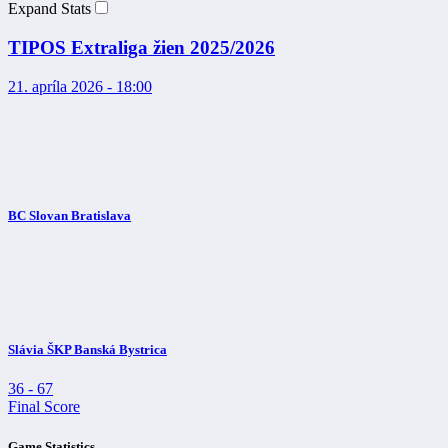
Expand Stats
TIPOS Extraliga žien 2025/2026
21. apríla 2026 - 18:00
BC Slovan Bratislava
Slávia ŠKP Banská Bystrica
36
-
67
Final Score
Game Statistics