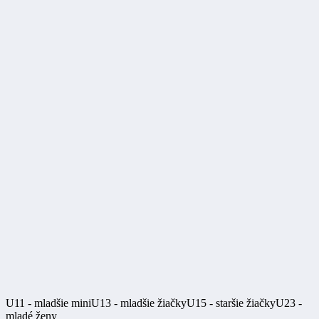
U11 - mladšie mini
U13 - mladšie žiačky
U15 - staršie žiačky
U23 -
mladé ženy