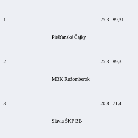
1
25
3
89,31
Piešťanské Čajky
2
25
3
89,3
MBK Ružomberok
3
20
8
71,4
Slávia ŠKP BB