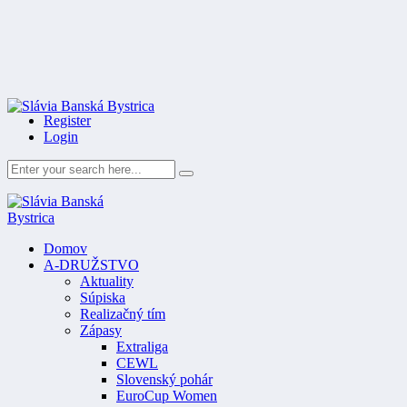
Register
Login
Domov
A-DRUŽSTVO
Aktuality
Súpiska
Realizačný tím
Zápasy
Extraliga
CEWL
Slovenský pohár
EuroCup Women