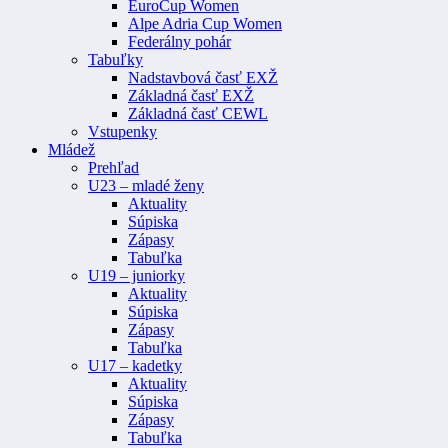
EuroCup Women
Alpe Adria Cup Women
Federálny pohár
Tabuľky
Nadstavbová časť EXŽ
Základná časť EXŽ
Základná časť CEWL
Vstupenky
Mládež
Prehľad
U23 – mladé ženy
Aktuality
Súpiska
Zápasy
Tabuľka
U19 – juniorky
Aktuality
Súpiska
Zápasy
Tabuľka
U17 – kadetky
Aktuality
Súpiska
Zápasy
Tabuľka