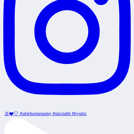
🥈❤️🤍 #striebornepumy #slaviabb #bystric