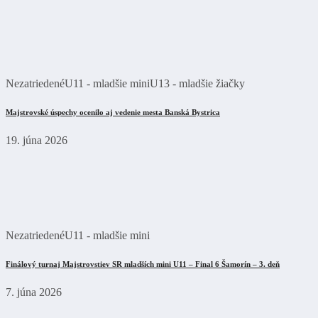
Nezatriedené
U11 - mladšie mini
U13 - mladšie žiačky
Majstrovské úspechy ocenilo aj vedenie mesta Banská Bystrica
19. júna 2026
Nezatriedené
U11 - mladšie mini
Finálový turnaj Majstrovstiev SR mladších mini U11 – Final 6 Šamorín – 3. deň
7. júna 2026