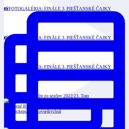
📸FOTOGALÉRIA: FINÁLE 3, PIEŠŤANSKÉ ČAJKY
📸FOTOGALÉRIA: FINÁLE 3, PIEŠŤANSKÉ ČAJKY
📸FOTOGALÉRIA: FINÁLE 3, PIEŠŤANSKÉ ČAJKY
Toto je strieborný tím zo sezóny 2022/23. Toto
Čajkám sme vzdorovali, nakoniec končíme sezón