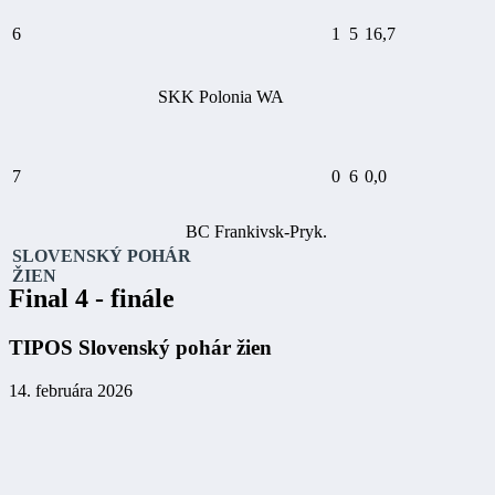
6
1
5
16,7
SKK Polonia WA
7
0
6
0,0
BC Frankivsk-Pryk.
SLOVENSKÝ POHÁR
ŽIEN
Final 4 - finále
TIPOS Slovenský pohár žien
14. februára 2026