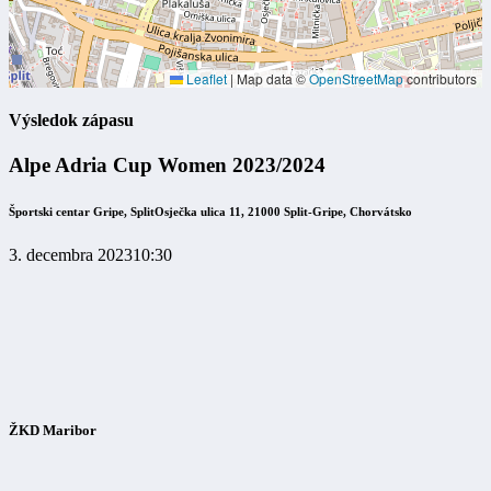
Leaflet
|
Map data ©
OpenStreetMap
contributors
Výsledok zápasu
Alpe Adria Cup Women 2023/2024
Športski centar Gripe, Split
Osječka ulica 11, 21000 Split-Gripe, Chorvátsko
3. decembra 2023
10:30
ŽKD Maribor