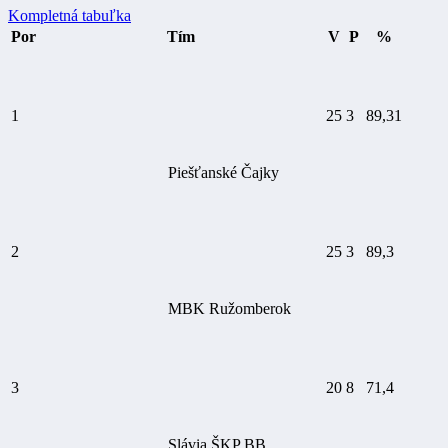
Kompletná tabuľka
Por
Tím
V
P
%
1
25
3
89,31
Piešťanské Čajky
2
25
3
89,3
MBK Ružomberok
3
20
8
71,4
Slávia ŠKP BB