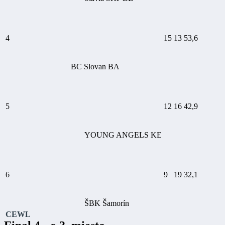
4
15
13
53,6
BC Slovan BA
5
12
16
42,9
YOUNG ANGELS KE
6
9
19
32,1
ŠBK Šamorín
CEWL