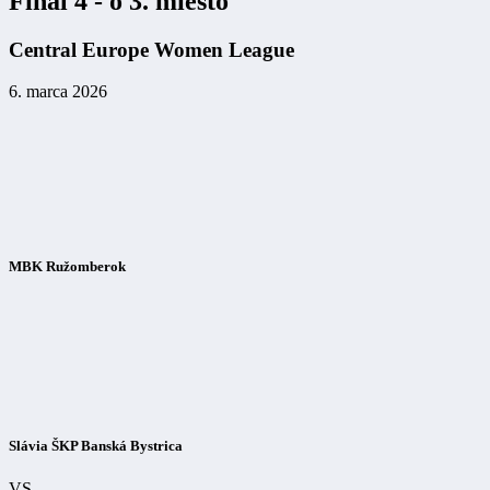
Final 4 - o 3. miesto
Central Europe Women League
6. marca 2026
MBK Ružomberok
Slávia ŠKP Banská Bystrica
VS