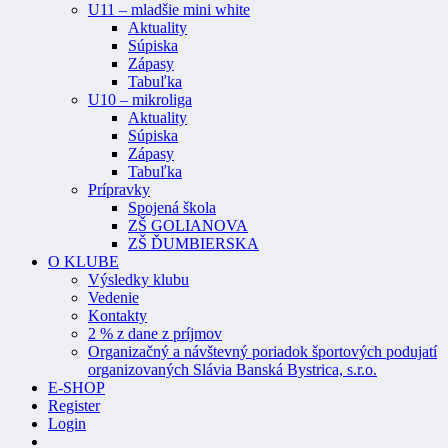
U11 – mladšie mini white
Aktuality
Súpiska
Zápasy
Tabuľka
U10 – mikroliga
Aktuality
Súpiska
Zápasy
Tabuľka
Prípravky
Spojená škola
ZŠ GOLIANOVA
ZŠ ĎUMBIERSKA
O KLUBE
Výsledky klubu
Vedenie
Kontakty
2 % z dane z príjmov
Organizačný a návštevný poriadok športových podujatí
organizovaných Slávia Banská Bystrica, s.r.o.
E-SHOP
Register
Login