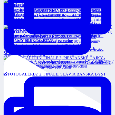
FINÁLE 3 Dnes o 18:00 v priamom prenose na RTVS :
VEOLIA POZÁPASOVÉ ROZHOVORY: 2. FINÁLE,
SLÁVIA
📸FOTOGALÉRIA: 2. FINÁLE, SLÁVIA BANSKÁ BYST