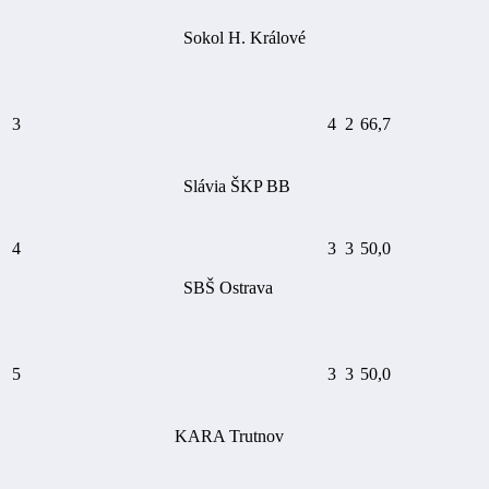
Sokol H. Králové
3
4
2
66,7
Slávia ŠKP BB
4
3
3
50,0
SBŠ Ostrava
5
3
3
50,0
KARA Trutnov