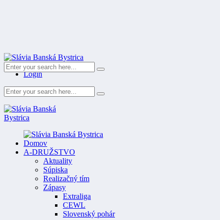
Register
Login
Domov
A-DRUŽSTVO
Aktuality
Súpiska
Realizačný tím
Zápasy
Extraliga
CEWL
Slovenský pohár