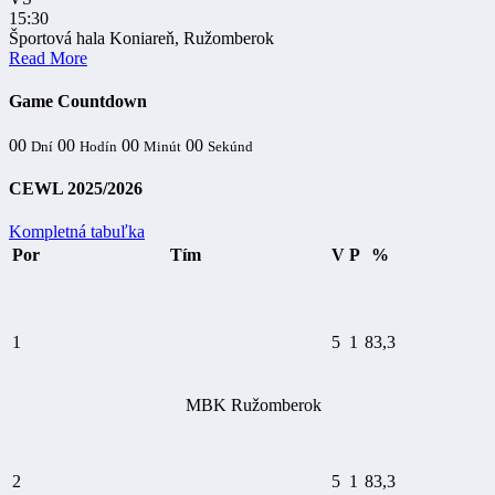
15:30
Športová hala Koniareň, Ružomberok
Read More
Game Countdown
00
00
00
00
Dní
Hodín
Minút
Sekúnd
CEWL 2025/2026
Kompletná tabuľka
Por
Tím
V
P
%
1
5
1
83,3
MBK Ružomberok
2
5
1
83,3