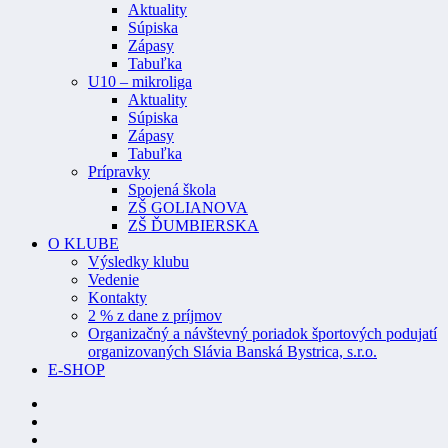
Aktuality
Súpiska
Zápasy
Tabuľka
U10 – mikroliga
Aktuality
Súpiska
Zápasy
Tabuľka
Prípravky
Spojená škola
ZŠ GOLIANOVA
ZŠ ĎUMBIERSKA
O KLUBE
Výsledky klubu
Vedenie
Kontakty
2 % z dane z príjmov
Organizačný a návštevný poriadok športových podujatí
organizovaných Slávia Banská Bystrica, s.r.o.
E-SHOP