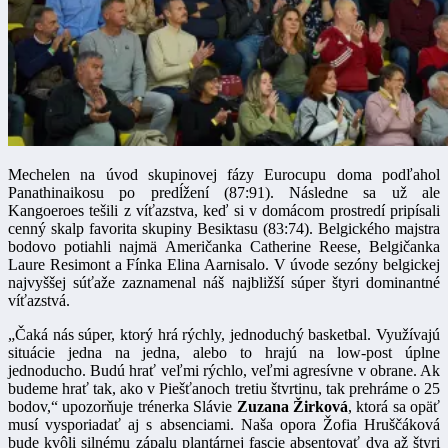
Mechelen na úvod skupinovej fázy Eurocupu doma podľahol
Panathinaikosu po predĺžení (87:91). Následne sa už ale
Kangoeroes tešili z víťazstva, keď si v domácom prostredí pripísali
cenný skalp favorita skupiny Besiktasu (83:74). Belgického majstra
bodovo potiahli najmä Američanka Catherine Reese, Belgičanka
Laure Resimont a Fínka Elina Aarnisalo. V úvode sezóny belgickej
najvyššej súťaže zaznamenal náš najbližší súper štyri dominantné
víťazstvá.
„Čaká nás súper, ktorý hrá rýchly, jednoduchý basketbal. Využívajú
situácie jedna na jedna, alebo to hrajú na low-post úplne
jednoducho. Budú hrať veľmi rýchlo, veľmi agresívne v obrane. Ak
budeme hrať tak, ako v Piešťanoch tretiu štvrtinu, tak prehráme o 25
bodov,“ upozorňuje trénerka Slávie
Zuzana Žirková
, ktorá sa opäť
musí vysporiadať aj s absenciami. Naša opora Žofia Hruščáková
bude kvôli silnému zápalu plantárnej fascie absentovať dva až štyri