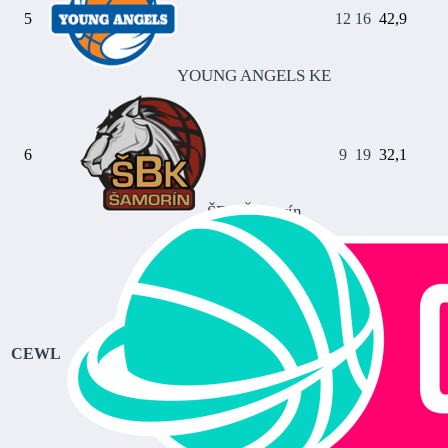
5
12
16
42,9
YOUNG ANGELS KE
6
9
19
32,1
ŠBK Šamorín
CEWL