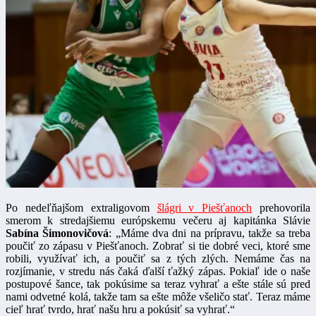
Po nedeľňajšom extraligovom
šlágri v Piešťanoch
prehovorila
smerom k stredajšiemu európskemu večeru aj kapitánka Slávie
Sabína Šimonovičová
: „Máme dva dni na prípravu, takže sa treba
poučiť zo zápasu v Piešťanoch. Zobrať si tie dobré veci, ktoré sme
robili, využívať ich, a poučiť sa z tých zlých. Nemáme čas na
rozjímanie, v stredu nás čaká ďalší ťažký zápas. Pokiaľ ide o naše
postupové šance, tak pokúsime sa teraz vyhrať a ešte stále sú pred
nami odvetné kolá, takže tam sa ešte môže všeličo stať. Teraz máme
cieľ hrať tvrdo, hrať našu hru a pokúsiť sa vyhrať.“