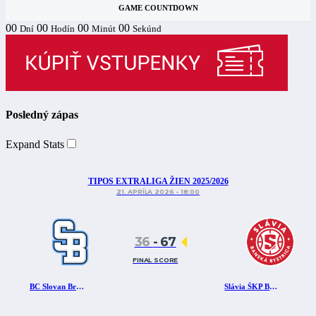
GAME COUNTDOWN
00
00
00
00
Dní
Hodín
Minút
Sekúnd
Posledný zápas
Expand Stats
TIPOS EXTRALIGA ŽIEN 2025/2026
21. APRÍLA 2026 - 18:00
36
-
67
FINAL SCORE
BC Slovan Bratislava
Slávia ŠKP Banská Bystrica