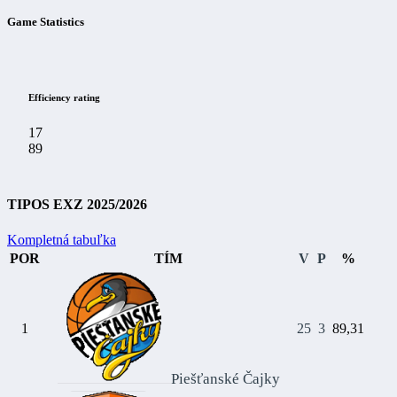
Game Statistics
Efficiency rating
17
89
Personal fouls
TIPOS EXZ 2025/2026
20
18
Kompletná tabuľka
POR
TÍM
V
P
%
Blocks
2
1
1
25
3
89,31
Steals
Piešťanské Čajky
12