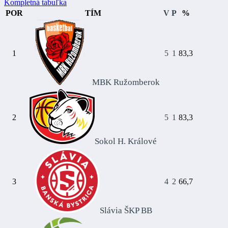
Kompletná tabuľka
POR
TÍM
V
P
%
1
5
1
83,3
MBK Ružomberok
2
5
1
83,3
Sokol H. Králové
3
4
2
66,7
Slávia ŠKP BB