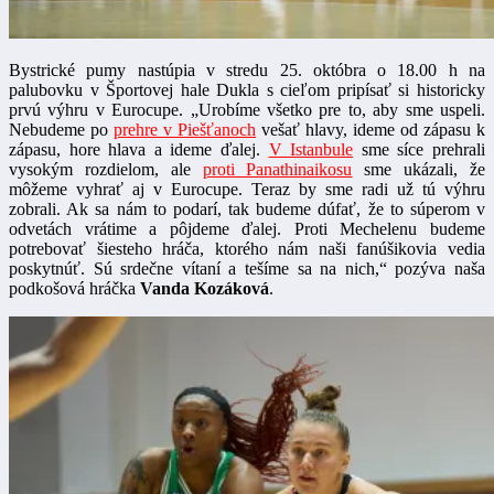
Bystrické pumy nastúpia v stredu 25. októbra o 18.00 h na
palubovku v Športovej hale Dukla s cieľom pripísať si historicky
prvú výhru v Eurocupe. „Urobíme všetko pre to, aby sme uspeli.
Nebudeme po
prehre v Piešťanoch
vešať hlavy, ideme od zápasu k
zápasu, hore hlava a ideme ďalej.
V Istanbule
sme síce prehrali
vysokým rozdielom, ale
proti Panathinaikosu
sme ukázali, že
môžeme vyhrať aj v Eurocupe. Teraz by sme radi už tú výhru
zobrali. Ak sa nám to podarí, tak budeme dúfať, že to súperom v
odvetách vrátime a pôjdeme ďalej. Proti Mechelenu budeme
potrebovať šiesteho hráča, ktorého nám naši fanúšikovia vedia
poskytnúť. Sú srdečne vítaní a tešíme sa na nich,“ pozýva naša
podkošová hráčka
Vanda Kozáková
.