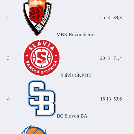
13
Turnovers
2
25
3
89,3
17
22
MBK Ružomberok
Assists
6
3
20
8
71,4
16
Slávia ŠKP BB
Rebounds
30
56
4
15
13
53,6
Field goal percentage
BC Slovan BA
22.0
41.3