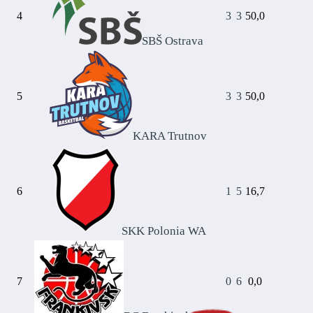
4
3
3
50,0
SBŠ Ostrava
5
3
3
50,0
KARA Trutnov
6
1
5
16,7
SKK Polonia WA
7
0
6
0,0