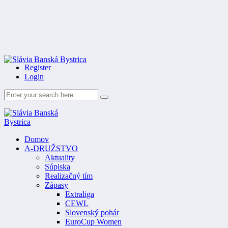
Register
Login
Domov
A-DRUŽSTVO
Aktuality
Súpiska
Realizačný tím
Zápasy
Extraliga
CEWL
Slovenský pohár
EuroCup Women