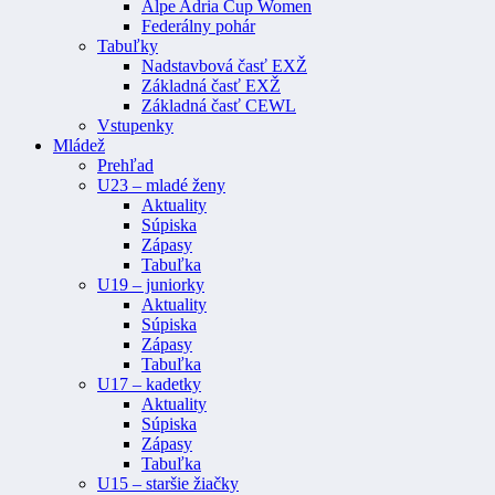
Alpe Adria Cup Women
Federálny pohár
Tabuľky
Nadstavbová časť EXŽ
Základná časť EXŽ
Základná časť CEWL
Vstupenky
Mládež
Prehľad
U23 – mladé ženy
Aktuality
Súpiska
Zápasy
Tabuľka
U19 – juniorky
Aktuality
Súpiska
Zápasy
Tabuľka
U17 – kadetky
Aktuality
Súpiska
Zápasy
Tabuľka
U15 – staršie žiačky