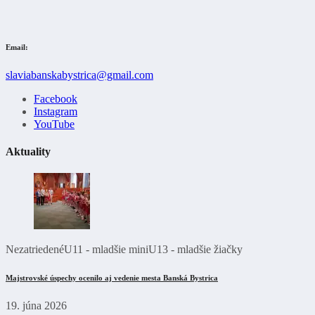
Email:
slaviabanskabystrica@gmail.com
Facebook
Instagram
YouTube
Aktuality
Nezatriedené
U11 - mladšie mini
U13 - mladšie žiačky
Majstrovské úspechy ocenilo aj vedenie mesta Banská Bystrica
19. júna 2026