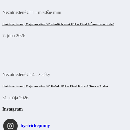
Nezatriedené
U11 - mladšie mini
Finálový turnaj Majstrovstiev SR mladších mini U11 – Final 6 Šamorín – 3. deň
7. júna 2026
Nezatriedené
U14 - žiačky
Finálový turnaj Majstrovstiev SR žiačok U14 – Final 6 Stará Turá – 3. deň
31. mája 2026
Instagram
bystrickepumy