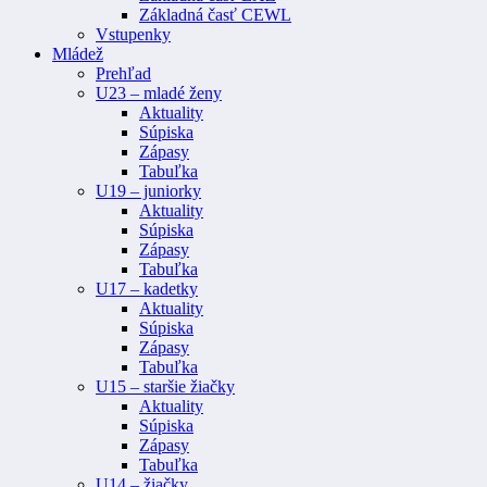
Základná časť CEWL
Vstupenky
Mládež
Prehľad
U23 – mladé ženy
Aktuality
Súpiska
Zápasy
Tabuľka
U19 – juniorky
Aktuality
Súpiska
Zápasy
Tabuľka
U17 – kadetky
Aktuality
Súpiska
Zápasy
Tabuľka
U15 – staršie žiačky
Aktuality
Súpiska
Zápasy
Tabuľka
U14 – žiačky