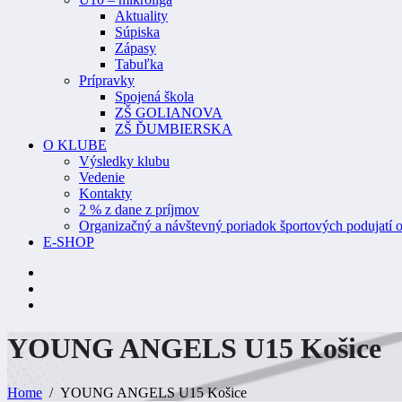
Aktuality
Súpiska
Zápasy
Tabuľka
Prípravky
Spojená škola
ZŠ GOLIANOVA
ZŠ ĎUMBIERSKA
O KLUBE
Výsledky klubu
Vedenie
Kontakty
2 % z dane z príjmov
Organizačný a návštevný poriadok športových podujatí o
E-SHOP
YOUNG ANGELS U15
Košice
Home
YOUNG ANGELS U15 Košice