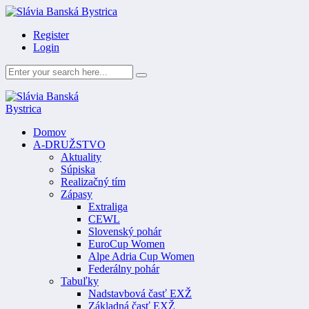
Register
Login
Domov
A-DRUŽSTVO
Aktuality
Súpiska
Realizačný tím
Zápasy
Extraliga
CEWL
Slovenský pohár
EuroCup Women
Alpe Adria Cup Women
Federálny pohár
Tabuľky
Nadstavbová časť EXŽ
Základná časť EXŽ