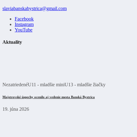
slaviabanskabystrica@gmail.com
Facebook
Instagram
YouTube
Aktuality
Nezatriedené
U11 - mladšie mini
U13 - mladšie žiačky
Majstrovské úspechy ocenilo aj vedenie mesta Banská Bystrica
19. júna 2026