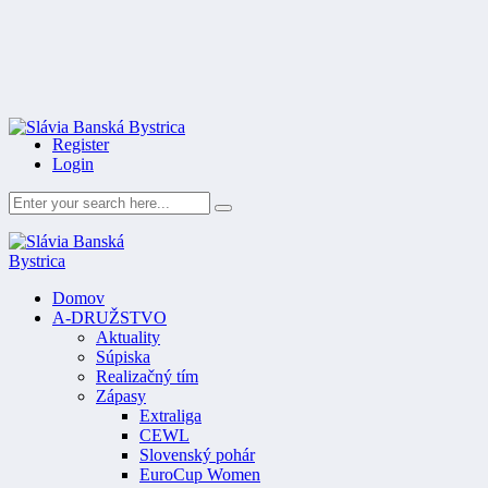
Register
Login
Domov
A-DRUŽSTVO
Aktuality
Súpiska
Realizačný tím
Zápasy
Extraliga
CEWL
Slovenský pohár
EuroCup Women