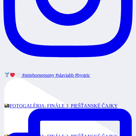
#striebornepumy #slaviabb #bystric
FOTOGALÉRIA: FINÁLE 3, PIEŠŤANSKÉ ČAJKY