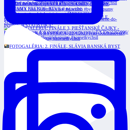
VEOLIA POZÁPASOVÉ ROZHOVORY: 2. FINÁLE,
SLÁVIA
FOTOGALÉRIA: 2. FINÁLE, SLÁVIA BANSKÁ BYST