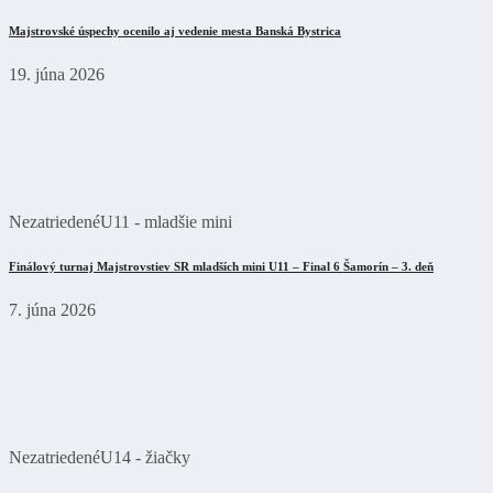
Majstrovské úspechy ocenilo aj vedenie mesta Banská Bystrica
19. júna 2026
Nezatriedené
U11 - mladšie mini
Finálový turnaj Majstrovstiev SR mladších mini U11 – Final 6 Šamorín – 3. deň
7. júna 2026
Nezatriedené
U14 - žiačky