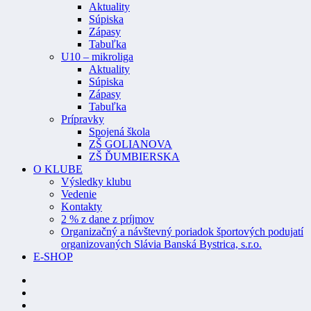
Aktuality
Súpiska
Zápasy
Tabuľka
U10 – mikroliga
Aktuality
Súpiska
Zápasy
Tabuľka
Prípravky
Spojená škola
ZŠ GOLIANOVA
ZŠ ĎUMBIERSKA
O KLUBE
Výsledky klubu
Vedenie
Kontakty
2 % z dane z príjmov
Organizačný a návštevný poriadok športových podujatí
organizovaných Slávia Banská Bystrica, s.r.o.
E-SHOP