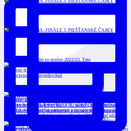
FOTOGALÉRIA: FINÁLE 3, PIEŠŤANSKÉ ČAJKY
FOTOGALÉRIA: FINÁLE 3, PIEŠŤANSKÉ ČAJKY
Toto je strieborný tím zo sezóny 2022/23. Toto
Čajkám sme vzdorovali, nakoniec končíme sezón
FINÁLE 3 Dnes o 18:00 v priamom prenose na RTVS :