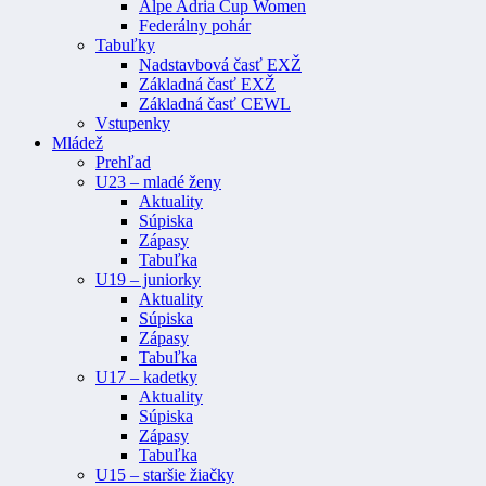
Alpe Adria Cup Women
Federálny pohár
Tabuľky
Nadstavbová časť EXŽ
Základná časť EXŽ
Základná časť CEWL
Vstupenky
Mládež
Prehľad
U23 – mladé ženy
Aktuality
Súpiska
Zápasy
Tabuľka
U19 – juniorky
Aktuality
Súpiska
Zápasy
Tabuľka
U17 – kadetky
Aktuality
Súpiska
Zápasy
Tabuľka
U15 – staršie žiačky