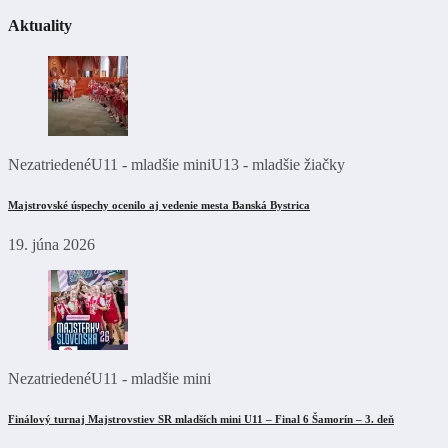
Aktuality
Nezatriedené
U11 - mladšie mini
U13 - mladšie žiačky
Majstrovské úspechy ocenilo aj vedenie mesta Banská Bystrica
19. júna 2026
Nezatriedené
U11 - mladšie mini
Finálový turnaj Majstrovstiev SR mladších mini U11 – Final 6 Šamorín – 3. deň