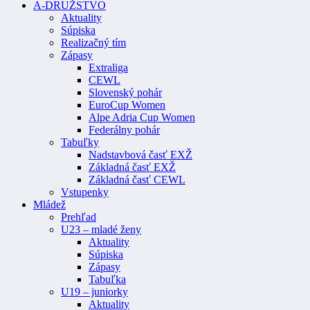
A-DRUŽSTVO
Aktuality
Súpiska
Realizačný tím
Zápasy
Extraliga
CEWL
Slovenský pohár
EuroCup Women
Alpe Adria Cup Women
Federálny pohár
Tabuľky
Nadstavbová časť EXŽ
Základná časť EXŽ
Základná časť CEWL
Vstupenky
Mládež
Prehľad
U23 – mladé ženy
Aktuality
Súpiska
Zápasy
Tabuľka
U19 – juniorky
Aktuality