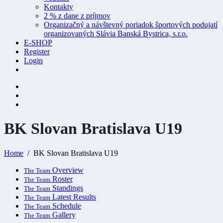
Kontakty
2 % z dane z príjmov
Organizačný a návštevný poriadok športových podujatí
organizovaných Slávia Banská Bystrica, s.r.o.
E-SHOP
Register
Login
BK Slovan Bratislava
U19
Home
BK Slovan Bratislava U19
Overview
The Team
Roster
The Team
Standings
The Team
Latest Results
The Team
Schedule
The Team
Gallery
The Team