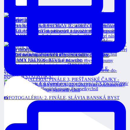
Čajkám sme vzdorovali, nakoniec končíme sezón
FINÁLE 3 Dnes o 18:00 v priamom prenose na RTVS :
VEOLIA POZÁPASOVÉ ROZHOVORY: 2. FINÁLE,
SLÁVIA
📸FOTOGALÉRIA: 2. FINÁLE, SLÁVIA BANSKÁ BYST