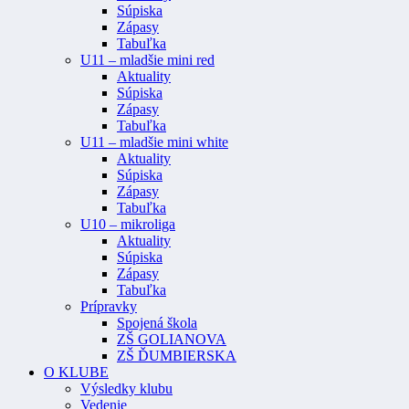
Súpiska
Zápasy
Tabuľka
U11 – mladšie mini red
Aktuality
Súpiska
Zápasy
Tabuľka
U11 – mladšie mini white
Aktuality
Súpiska
Zápasy
Tabuľka
U10 – mikroliga
Aktuality
Súpiska
Zápasy
Tabuľka
Prípravky
Spojená škola
ZŠ GOLIANOVA
ZŠ ĎUMBIERSKA
O KLUBE
Výsledky klubu
Vedenie