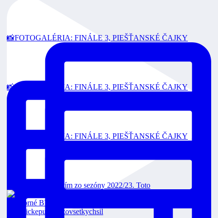
📸FOTOGALÉRIA: FINÁLE 3, PIEŠŤANSKÉ ČAJKY
📸FOTOGALÉRIA: FINÁLE 3, PIEŠŤANSKÉ ČAJKY
📸FOTOGALÉRIA: FINÁLE 3, PIEŠŤANSKÉ ČAJKY
Toto je strieborný tím zo sezóny 2022/23. Toto