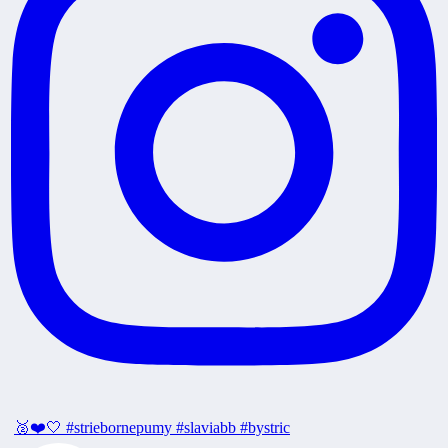
🥈❤️🤍 #striebornepumy #slaviabb #bystric