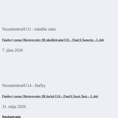
Nezatriedené
U11 - mladšie mini
Finálový turnaj Majstrovstiev SR mladších mini U11 – Final 6 Šamorín – 3. deň
7. júna 2026
Nezatriedené
U14 - žiačky
Finálový turnaj Majstrovstiev SR žiačok U14 – Final 6 Stará Turá – 3. deň
31. mája 2026
Instagram