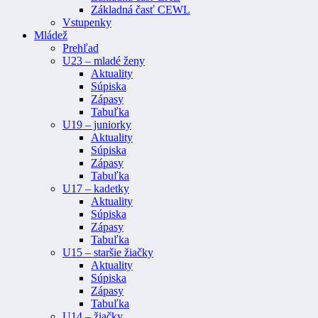
Základná časť CEWL
Vstupenky
Mládež
Prehľad
U23 – mladé ženy
Aktuality
Súpiska
Zápasy
Tabuľka
U19 – juniorky
Aktuality
Súpiska
Zápasy
Tabuľka
U17 – kadetky
Aktuality
Súpiska
Zápasy
Tabuľka
U15 – staršie žiačky
Aktuality
Súpiska
Zápasy
Tabuľka
U14 – žiačky