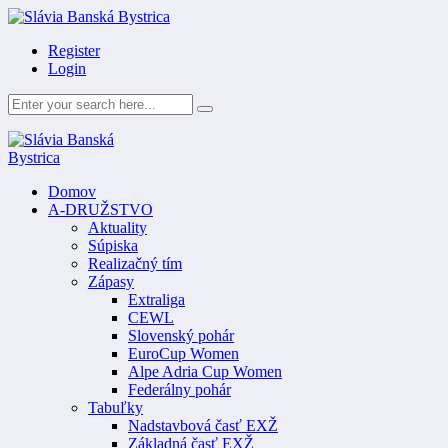
Register
Login
Domov
A-DRUŽSTVO
Aktuality
Súpiska
Realizačný tím
Zápasy
Extraliga
CEWL
Slovenský pohár
EuroCup Women
Alpe Adria Cup Women
Federálny pohár
Tabuľky
Nadstavbová časť EXŽ
Základná časť EXŽ