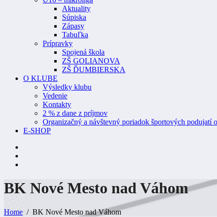
Aktuality
Súpiska
Zápasy
Tabuľka
Prípravky
Spojená škola
ZŠ GOLIANOVA
ZŠ ĎUMBIERSKA
O KLUBE
Výsledky klubu
Vedenie
Kontakty
2 % z dane z príjmov
Organizačný a návštevný poriadok športových podujatí o
E-SHOP
BK Nové Mesto nad
Váhom
Home
BK Nové Mesto nad Váhom