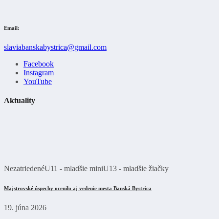
Email:
slaviabanskabystrica@gmail.com
Facebook
Instagram
YouTube
Aktuality
Nezatriedené
U11 - mladšie mini
U13 - mladšie žiačky
Majstrovské úspechy ocenilo aj vedenie mesta Banská Bystrica
19. júna 2026