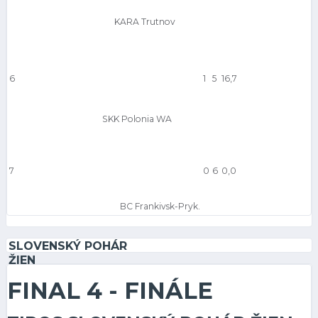
KARA Trutnov
6
1
5
16,7
SKK Polonia WA
7
0
6
0,0
BC Frankivsk-Pryk.
SLOVENSKÝ POHÁR
ŽIEN
FINAL 4 - FINÁLE