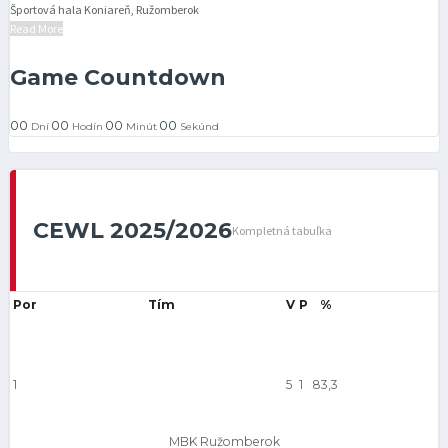
Športová hala Koniareň, Ružomberok
Read More
Game Countdown
00
00
00
00
Dní
Hodín
Minút
Sekúnd
CEWL 2025/2026
Kompletná tabuľka
Por
Tím
V
P
%
1
5
1
83,3
MBK Ružomberok