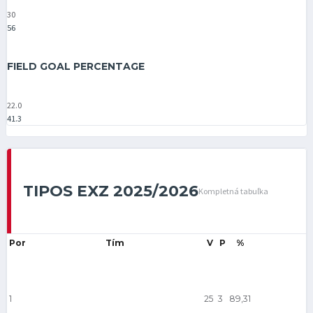
30
56
FIELD GOAL PERCENTAGE
22.0
41.3
TIPOS EXZ 2025/2026
Kompletná tabuľka
Por
Tím
V
P
%
1
25
3
89,31