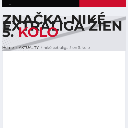
ZNAČKA: NIKÉ
EXTRALIGA ŽIEN
5.
KOLO
Home
AKTUALITY
niké extraliga žien 5. kolo