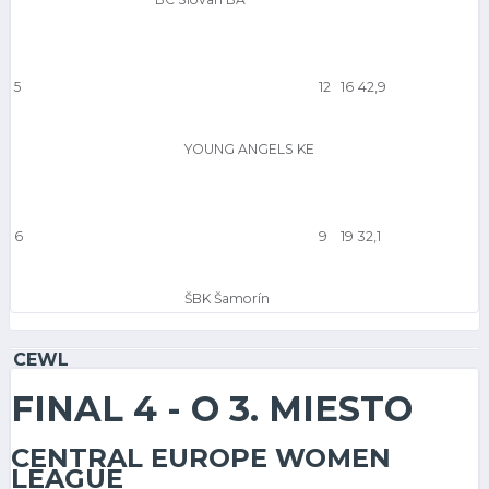
5
12
16
42,9
YOUNG ANGELS KE
6
9
19
32,1
ŠBK Šamorín
CEWL
FINAL 4 - O 3. MIESTO
CENTRAL EUROPE WOMEN
LEAGUE