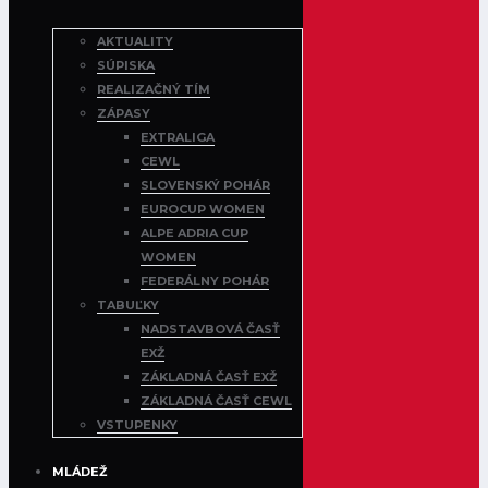
AKTUALITY
SÚPISKA
REALIZAČNÝ TÍM
ZÁPASY
EXTRALIGA
CEWL
SLOVENSKÝ POHÁR
EUROCUP WOMEN
ALPE ADRIA CUP
WOMEN
FEDERÁLNY POHÁR
TABUĽKY
NADSTAVBOVÁ ČASŤ
EXŽ
ZÁKLADNÁ ČASŤ EXŽ
ZÁKLADNÁ ČASŤ CEWL
VSTUPENKY
MLÁDEŽ