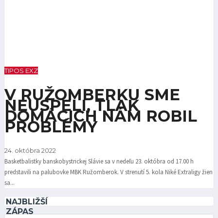
TIPOS EXZ
V RUŽOMBERKU SME
NEUSPELI, TLAK
DOMÁCICH NÁM ROBIL
PROBLÉMY
24. októbra 2022
Basketbalistky banskobystrickej Slávie sa v nedeľu 23. októbra od 17.00 h
predstavili na palubovke MBK Ružomberok. V strenutí 5. kola Niké Extraligy žien
sa...
NAJBLIŽŠÍ
ZÁPAS