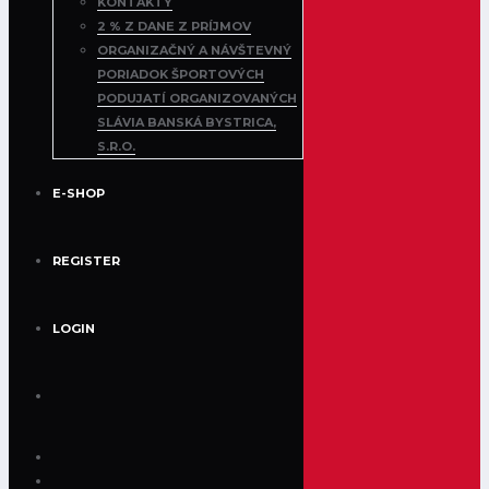
KONTAKTY
2 % Z DANE Z PRÍJMOV
ORGANIZAČNÝ A NÁVŠTEVNÝ
PORIADOK ŠPORTOVÝCH
PODUJATÍ ORGANIZOVANÝCH
SLÁVIA BANSKÁ BYSTRICA,
S.R.O.
E-SHOP
REGISTER
LOGIN