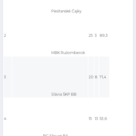
Piešťanské Čajky
2
25
3
89,3
MBK Ružomberok
3
20
8
71,4
Slávia ŠKP BB
4
15
13
53,6
BC Slovan BA