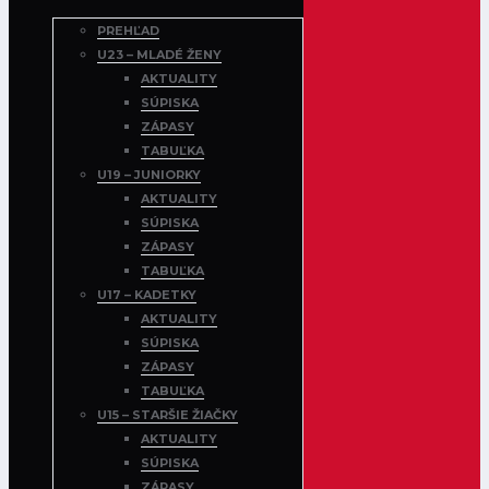
PREHĽAD
U23 – MLADÉ ŽENY
AKTUALITY
SÚPISKA
ZÁPASY
TABUĽKA
U19 – JUNIORKY
AKTUALITY
SÚPISKA
ZÁPASY
TABUĽKA
U17 – KADETKY
AKTUALITY
SÚPISKA
ZÁPASY
TABUĽKA
U15 – STARŠIE ŽIAČKY
AKTUALITY
SÚPISKA
ZÁPASY