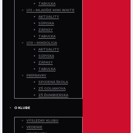
TABUĽKA
U11 – MLADŠIE MINI WHITE
AKTUALITY
SÚPISKA
ZÁPASY
TABUĽKA
U10 – MIKROLIGA
AKTUALITY
SÚPISKA
ZÁPASY
TABUĽKA
PRÍPRAVKY
SPOJENÁ ŠKOLA
ZŠ GOLIANOVA
ZŠ ĎUMBIERSKA
O KLUBE
VÝSLEDKY KLUBU
VEDENIE