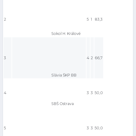
2
5
1
83,3
Sokol H. Králové
3
4
2
66,7
Slávia ŠKP BB
4
3
3
50,0
SBŠ Ostrava
5
3
3
50,0