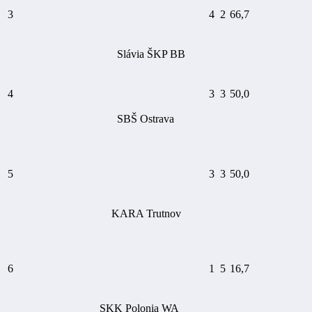
3
4
2
66,7
Slávia ŠKP BB
4
3
3
50,0
SBŠ Ostrava
5
3
3
50,0
KARA Trutnov
6
1
5
16,7
SKK Polonia WA