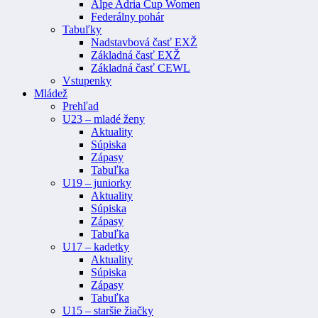
Alpe Adria Cup Women
Federálny pohár
Tabuľky
Nadstavbová časť EXŽ
Základná časť EXŽ
Základná časť CEWL
Vstupenky
Mládež
Prehľad
U23 – mladé ženy
Aktuality
Súpiska
Zápasy
Tabuľka
U19 – juniorky
Aktuality
Súpiska
Zápasy
Tabuľka
U17 – kadetky
Aktuality
Súpiska
Zápasy
Tabuľka
U15 – staršie žiačky