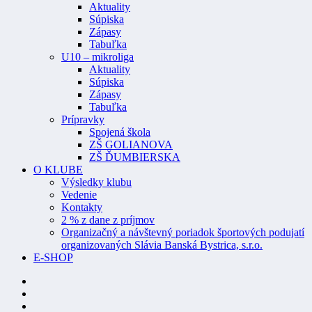
Aktuality
Súpiska
Zápasy
Tabuľka
U10 – mikroliga
Aktuality
Súpiska
Zápasy
Tabuľka
Prípravky
Spojená škola
ZŠ GOLIANOVA
ZŠ ĎUMBIERSKA
O KLUBE
Výsledky klubu
Vedenie
Kontakty
2 % z dane z príjmov
Organizačný a návštevný poriadok športových podujatí
organizovaných Slávia Banská Bystrica, s.r.o.
E-SHOP