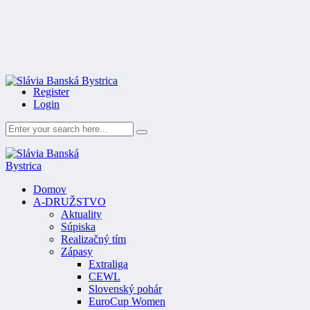
Register
Login
Domov
A-DRUŽSTVO
Aktuality
Súpiska
Realizačný tím
Zápasy
Extraliga
CEWL
Slovenský pohár
EuroCup Women