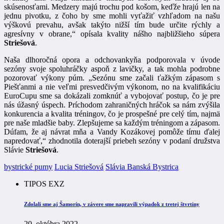
skúsenosťami. Medzery majú trochu pod košom, keďže hrajú len na
jednu pivotku, z čoho by sme mohli vyťažiť vzhľadom na našu
výškovú prevahu, avšak takýto nižší tím bude určite rýchly a
agresívny v obrane,“ opísala kvality nášho najbližšieho súpera
Striešová
.
Naša dlhoročná opora a odchovankyňa podporovala v úvode
sezóny svoje spoluhráčky aspoň z lavičky, a tak mohla podrobne
pozorovať výkony púm. „Sezónu sme začali ťažkým zápasom s
Piešťanmi a nie veľmi presvedčivým výkonom, no na kvalifikáciu
EuroCupu sme sa dokázali zomknúť a vybojovať postup, čo je pre
nás úžasný úspech. Príchodom zahraničných hráčok sa nám zvýšila
konkurencia a kvalita tréningov, čo je prospešné pre celý tím, najmä
pre naše mladšie baby. Zlepšujeme sa každým tréningom a zápasom.
Dúfam, že aj návrat mňa a Vandy Kozákovej pomôže tímu ďalej
napredovať,“ zhodnotila doterajší priebeh sezóny v podaní družstva
Slávie
Striešová
.
bystrické pumy
Lucia Striešová
Slávia Banská Bystrica
TIPOS EXZ
Zdolali sme aj Šamorín, v závere sme napravili výpadok z tretej štvrtiny
20. októbra 2022