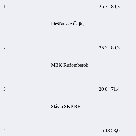
1
25
3
89,31
Piešťanské Čajky
2
25
3
89,3
MBK Ružomberok
3
20
8
71,4
Slávia ŠKP BB
4
15
13
53,6