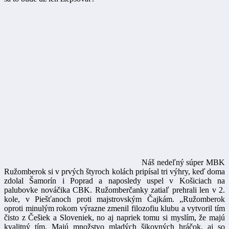
Náš nedeľný súper MBK
Ružomberok si v prvých štyroch kolách pripísal tri výhry, keď doma
zdolal Šamorín i Poprad a naposledy uspel v Košiciach na
palubovke nováčika CBK. Ružomberčanky zatiaľ prehrali len v 2.
kole, v Piešťanoch proti majstrovským Čajkám. „Ružomberok
oproti minulým rokom výrazne zmenil filozofiu klubu a vytvoril tím
čisto z Češiek a Sloveniek, no aj napriek tomu si myslím, že majú
kvalitný tím. Majú množstvo mladých šikovných hráčok, aj so