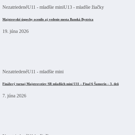
Nezatriedené
U11 - mladšie mini
U13 - mladšie žiačky
Majstrovské úspechy ocenilo aj vedenie mesta Banská Bystrica
19. júna 2026
Nezatriedené
U11 - mladšie mini
Finálový turnaj Majstrovstiev SR mladších mini U11 – Final 6 Šamorín – 3. deň
7. júna 2026