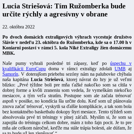
Lucia Striešová: Tím Ružomberka bude
určite rýchly a agresívny v obrane
22. októbra 2022
Po dvoch domácich extraligových výhrach vycestuje družstvo
Slávie v nedeľu 23. októbra do Ružomberka, kde sa o 17.00 h v
Koniarni postaví v rámci 5. kola Niké Extraligy žien domácemu
MBK.
Naše pumy vyhrali posledné tri zápasy, keď po
úspechu v
kvalifikácii EuroCupu
doma v rámci extraligy zdolali
UMB
aj
Šamorín
. V doterajšom priebehu sezóny nám na palubovke chýbala
naša kapitána
Lucia Striešová
, ktorej návrat do hry je už veľmi
blízko: „Prvé týždne boli pre mňa ťažké nakoľko som sa cítila v
dobrej forme a kvôli zraneniu som vedela, že vymeškám niekoľko
mesiacov, a tým veľa stratím. Postupne som ale začala trénovať
aspoň v posilke, no kondícia šla určite dolu. Keď som už plánovala
znova začať trénovať, vyskytli sa ďalšie komplikácie, a tak som bola
bez kontaktného basketbalu dokopy štyri mesiace. Tento týždeň som
absolvovala prvé tri tréningy v plnej záťaži. Myslím si, že som sa
zapojila do tréningu celkom dobre, mám z toho fajn pocit. Je to pre
mňa ale celkom náročné, keďže ma stále trápia bolesti, ale dúfam, že
sa to bude už len zlepšovať.“