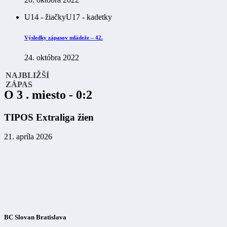
U14 - žiačky
U17 - kadetky
Výsledky zápasov mládeže – 42.
24. októbra 2022
NAJBLIŽŠÍ
ZÁPAS
O 3 . miesto - 0:2
TIPOS Extraliga žien
21. apríla 2026
BC Slovan Bratislava