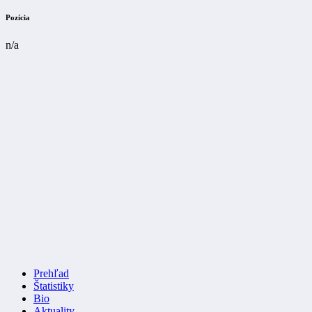
Pozícia
n/a
Prehľad
Štatistiky
Bio
Aktuality