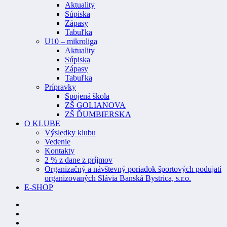
Aktuality
Súpiska
Zápasy
Tabuľka
U10 – mikroliga
Aktuality
Súpiska
Zápasy
Tabuľka
Prípravky
Spojená škola
ZŠ GOLIANOVA
ZŠ ĎUMBIERSKA
O KLUBE
Výsledky klubu
Vedenie
Kontakty
2 % z dane z príjmov
Organizačný a návštevný poriadok športových podujatí
organizovaných Slávia Banská Bystrica, s.r.o.
E-SHOP