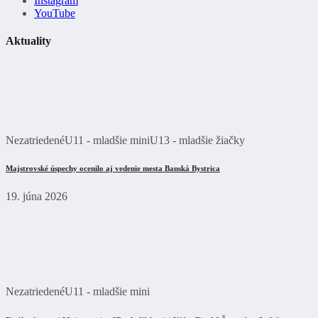
Instagram
YouTube
Aktuality
Nezatriedené
U11 - mladšie mini
U13 - mladšie žiačky
Majstrovské úspechy ocenilo aj vedenie mesta Banská Bystrica
19. júna 2026
Nezatriedené
U11 - mladšie mini