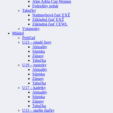
Alpe Adria Cup Women
Federálny pohár
Tabuľky
Nadstavbová časť EXŽ
Základná časť EXŽ
Základná časť CEWL
Vstupenky
Mládež
Prehľad
U23 – mladé ženy
Aktuality
Súpiska
Zápasy
Tabuľka
U19 – juniorky
Aktuality
Súpiska
Zápasy
Tabuľka
U17 – kadetky
Aktuality
Súpiska
Zápasy
Tabuľka
U15 – staršie žiačky