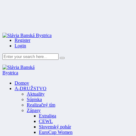
Register
Login
Domov
A-DRUŽSTVO
Aktuality
Súpiska
Realizačný tím
Zápasy
Extraliga
CEWL
Slovenský pohár
EuroCup Women