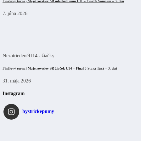
Finálový turnaj Majstrovstiev SR mladších mini U11 – Final 6 Šamorín – 3. deň
7. júna 2026
Nezatriedené
U14 - žiačky
Finálový turnaj Majstrovstiev SR žiačok U14 – Final 6 Stará Turá – 3. deň
31. mája 2026
Instagram
bystrickepumy