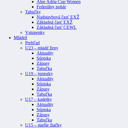
Alpe Adria Cup Women
Federálny pohár
Tabuľky
Nadstavbová časť EXŽ
Základná časť EXŽ
Základná časť CEWL
Vstupenky
Mládež
Prehľad
U23 – mladé ženy
Aktuality
Súpiska
Zápasy
Tabuľka
U19 – juniorky
Aktuality
Súpiska
Zápasy
Tabuľka
U17 – kadetky
Aktuality
Súpiska
Zápasy
Tabuľka
U15 – staršie žiačky