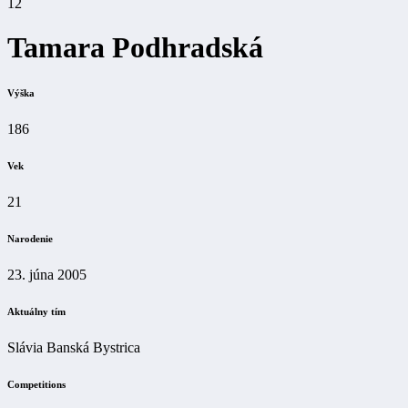
12
Tamara Podhradská
Výška
186
Vek
21
Narodenie
23. júna 2005
Aktuálny tím
Slávia Banská Bystrica
Competitions