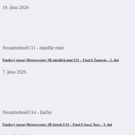
19. júna 2026
Nezatriedené
U11 - mladšie mini
Finálový turnaj Majstrovstiev SR mladších mini U11 – Final 6 Šamorín – 3. deň
7. júna 2026
Nezatriedené
U14 - žiačky
Finálový turnaj Majstrovstiev SR žiačok U14 – Final 6 Stará Turá – 3. deň