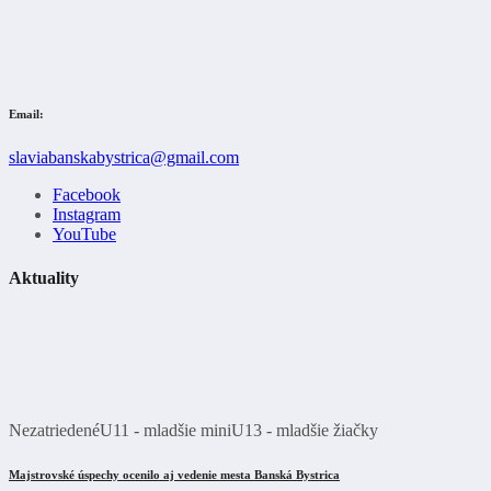
Email:
slaviabanskabystrica@gmail.com
Facebook
Instagram
YouTube
Aktuality
Nezatriedené
U11 - mladšie mini
U13 - mladšie žiačky
Majstrovské úspechy ocenilo aj vedenie mesta Banská Bystrica