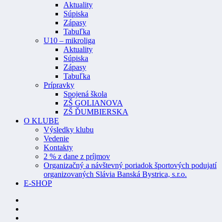
Aktuality
Súpiska
Zápasy
Tabuľka
U10 – mikroliga
Aktuality
Súpiska
Zápasy
Tabuľka
Prípravky
Spojená škola
ZŠ GOLIANOVA
ZŠ ĎUMBIERSKA
O KLUBE
Výsledky klubu
Vedenie
Kontakty
2 % z dane z príjmov
Organizačný a návštevný poriadok športových podujatí
organizovaných Slávia Banská Bystrica, s.r.o.
E-SHOP