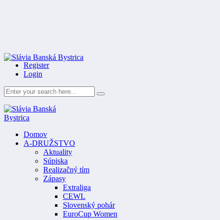
Register
Login
Domov
A-DRUŽSTVO
Aktuality
Súpiska
Realizačný tím
Zápasy
Extraliga
CEWL
Slovenský pohár
EuroCup Women