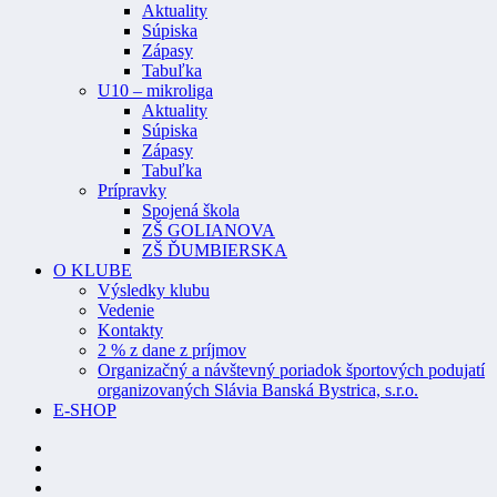
Aktuality
Súpiska
Zápasy
Tabuľka
U10 – mikroliga
Aktuality
Súpiska
Zápasy
Tabuľka
Prípravky
Spojená škola
ZŠ GOLIANOVA
ZŠ ĎUMBIERSKA
O KLUBE
Výsledky klubu
Vedenie
Kontakty
2 % z dane z príjmov
Organizačný a návštevný poriadok športových podujatí
organizovaných Slávia Banská Bystrica, s.r.o.
E-SHOP