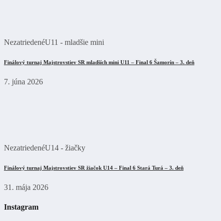
Nezatriedené
U11 - mladšie mini
Finálový turnaj Majstrovstiev SR mladších mini U11 – Final 6 Šamorín – 3. deň
7. júna 2026
Nezatriedené
U14 - žiačky
Finálový turnaj Majstrovstiev SR žiačok U14 – Final 6 Stará Turá – 3. deň
31. mája 2026
Instagram