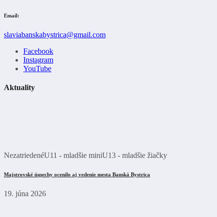
Email:
slaviabanskabystrica@gmail.com
Facebook
Instagram
YouTube
Aktuality
Nezatriedené
U11 - mladšie mini
U13 - mladšie žiačky
Majstrovské úspechy ocenilo aj vedenie mesta Banská Bystrica
19. júna 2026