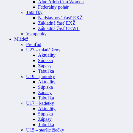
Alpe Adria Cup Women
Federálny pohár
Tabuľky
Nadstavbová časť EXŽ
Základná časť EXŽ
Základná časť CEWL
Vstupenky
Mládež
Prehľad
U23 – mladé ženy
Aktuality
Súpiska
Zápasy
Tabuľka
U19 – juniorky
Aktuality
Súpiska
Zápasy
Tabuľka
U17 – kadetky
Aktuality
Súpiska
Zápasy
Tabuľka
U15 – staršie žiačky