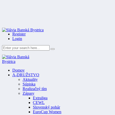
Register
Login
Domov
A-DRUŽSTVO
Aktuality
Súpiska
Realizačný tím
Zápasy
Extraliga
CEWL
Slovenský pohár
EuroCup Women