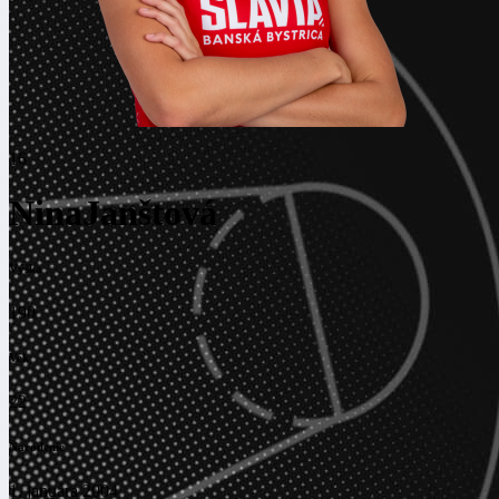
16
Nina
Janštová
Výška
190
Vek
22
Narodenie
1. januára 2004