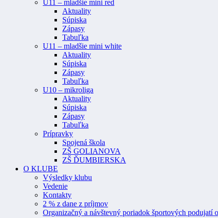
U11 – mladšie mini red
Aktuality
Súpiska
Zápasy
Tabuľka
U11 – mladšie mini white
Aktuality
Súpiska
Zápasy
Tabuľka
U10 – mikroliga
Aktuality
Súpiska
Zápasy
Tabuľka
Prípravky
Spojená škola
ZŠ GOLIANOVA
ZŠ ĎUMBIERSKA
O KLUBE
Výsledky klubu
Vedenie
Kontakty
2 % z dane z príjmov
Organizačný a návštevný poriadok športových podujatí o