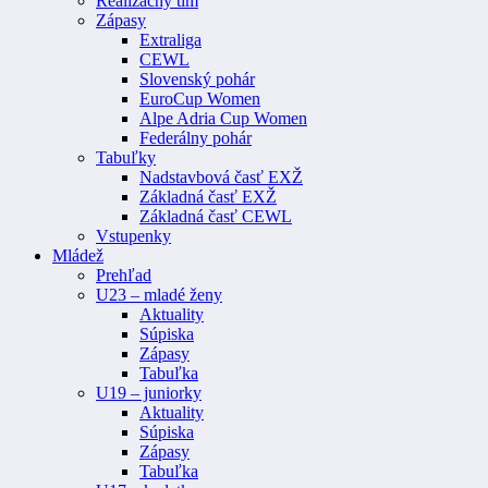
Realizačný tím
Zápasy
Extraliga
CEWL
Slovenský pohár
EuroCup Women
Alpe Adria Cup Women
Federálny pohár
Tabuľky
Nadstavbová časť EXŽ
Základná časť EXŽ
Základná časť CEWL
Vstupenky
Mládež
Prehľad
U23 – mladé ženy
Aktuality
Súpiska
Zápasy
Tabuľka
U19 – juniorky
Aktuality
Súpiska
Zápasy
Tabuľka