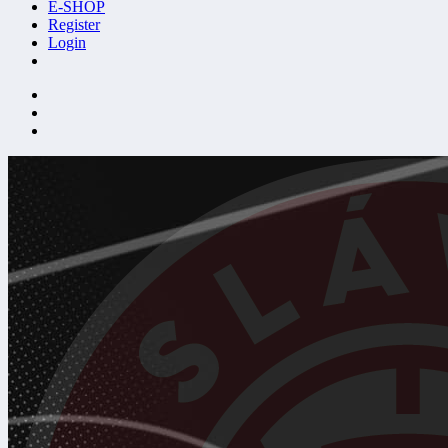
E-SHOP
Register
Login