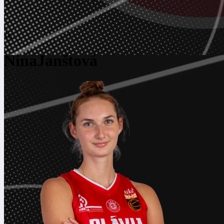
16
Nina
Janštová