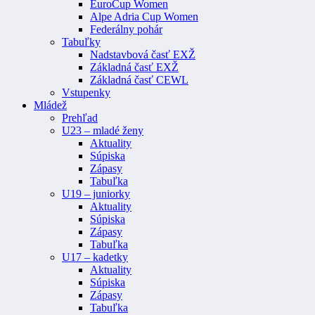
EuroCup Women
Alpe Adria Cup Women
Federálny pohár
Tabuľky
Nadstavbová časť EXŽ
Základná časť EXŽ
Základná časť CEWL
Vstupenky
Mládež
Prehľad
U23 – mladé ženy
Aktuality
Súpiska
Zápasy
Tabuľka
U19 – juniorky
Aktuality
Súpiska
Zápasy
Tabuľka
U17 – kadetky
Aktuality
Súpiska
Zápasy
Tabuľka