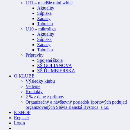
U11 – mladšie mini white
Aktuality
Súpiska
Zápasy
Tabuľka
U10 – mikroliga
Aktuality
Súpiska
Zápasy
Tabuľka
Prípravky
Spojená škola
ZŠ GOLIANOVA
ZŠ ĎUMBIERSKA
O KLUBE
Výsledky klubu
Vedenie
Kontakty
2 % z dane z príjmov
Organizačný a návštevný poriadok športových podujatí
organizovaných Slávia Banská Bystrica, s.r.o.
E-SHOP
Register
Login