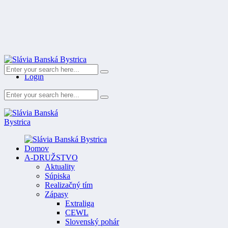
Register
Login
Domov
A-DRUŽSTVO
Aktuality
Súpiska
Realizačný tím
Zápasy
Extraliga
CEWL
Slovenský pohár