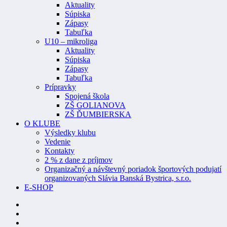
Aktuality
Súpiska
Zápasy
Tabuľka
U10 – mikroliga
Aktuality
Súpiska
Zápasy
Tabuľka
Prípravky
Spojená škola
ZŠ GOLIANOVA
ZŠ ĎUMBIERSKA
O KLUBE
Výsledky klubu
Vedenie
Kontakty
2 % z dane z príjmov
Organizačný a návštevný poriadok športových podujatí
organizovaných Slávia Banská Bystrica, s.r.o.
E-SHOP