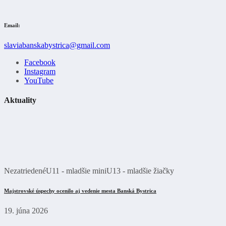
Email:
slaviabanskabystrica@gmail.com
Facebook
Instagram
YouTube
Aktuality
Nezatriedené
U11 - mladšie mini
U13 - mladšie žiačky
Majstrovské úspechy ocenilo aj vedenie mesta Banská Bystrica
19. júna 2026