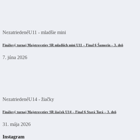
Nezatriedené
U11 - mladšie mini
Finálový turnaj Majstrovstiev SR mladších mini U11 – Final 6 Šamorín – 3. deň
7. júna 2026
Nezatriedené
U14 - žiačky
Finálový turnaj Majstrovstiev SR žiačok U14 – Final 6 Stará Turá – 3. deň
31. mája 2026
Instagram