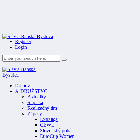
Register
Login
Domov
A-DRUŽSTVO
Aktuality
Súpiska
Realizačný tím
Zápasy
Extraliga
CEWL
Slovenský pohár
EuroCup Women