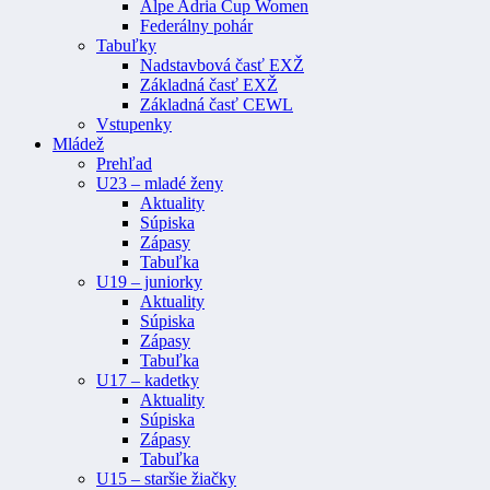
Alpe Adria Cup Women
Federálny pohár
Tabuľky
Nadstavbová časť EXŽ
Základná časť EXŽ
Základná časť CEWL
Vstupenky
Mládež
Prehľad
U23 – mladé ženy
Aktuality
Súpiska
Zápasy
Tabuľka
U19 – juniorky
Aktuality
Súpiska
Zápasy
Tabuľka
U17 – kadetky
Aktuality
Súpiska
Zápasy
Tabuľka
U15 – staršie žiačky