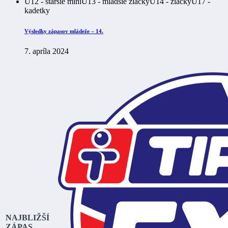
U12 - staršie mini
U13 - mladšie žiačky
U14 - žiačky
U17 -
kadetky
Výsledky zápasov mládeže – 14.
7. apríla 2024
NAJBLIŽŠÍ
ZÁPAS