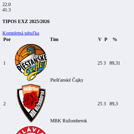
22.0
41.3
TIPOS EXZ 2025/2026
Kompletná tabuľka
Por
Tím
V
P
%
1
25
3
89,31
Piešťanské Čajky
2
25
3
89,3
MBK Ružomberok