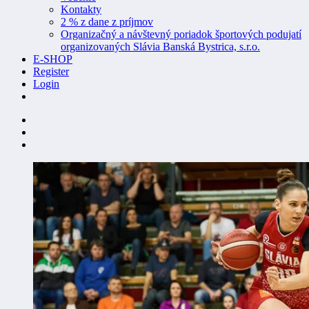
Kontakty
2 % z dane z príjmov
Organizačný a návštevný poriadok športových podujatí
organizovaných Slávia Banská Bystrica, s.r.o.
E-SHOP
Register
Login