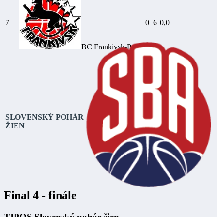
7
0
6
0,0
BC Frankivsk-Pryk.
SLOVENSKÝ POHÁR
ŽIEN
Final 4 - finále
TIPOS Slovenský pohár žien