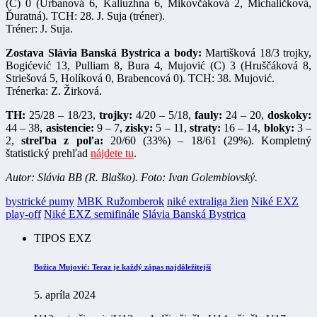
(C) 0 (Urbanová 6, Kaliuzhna 6, Mikovčáková 2, Michaličková,
Ďuratná). TCH: 28. J. Suja (tréner).
Tréner: J. Suja.
Zostava Slávia Banská Bystrica a body:
Martišková 18/3 trojky,
Bogićević 13, Pulliam 8, Bura 4, Mujović (C) 3 (Hruščáková 8,
Striešová 5, Holíková 0, Brabencová 0). TCH: 38. Mujović.
Trénerka: Z. Žirková.
TH:
25/28 – 18/23,
trojky:
4/20 – 5/18,
fauly:
24 – 20,
doskoky:
44 – 38,
asistencie:
9 – 7,
zisky:
5 – 11,
straty:
16 – 14,
bloky:
3 –
2,
streľba z poľa:
20/60 (33%) – 18/61 (29%). Kompletný
štatistický prehľad
nájdete tu
.
Autor: Slávia BB (R. Blaško). Foto: Ivan Golembiovský.
bystrické pumy
MBK Ružomberok
niké extraliga žien
Niké EXZ
play-off
Niké EXZ semifinále
Slávia Banská Bystrica
TIPOS EXZ
Božica Mujović: Teraz je každý zápas najdôležitejší
5. apríla 2024