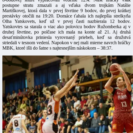
postupne stratu zmazali a aj vďaka dvom trojkám Natálie
Martiškovej, ktorá dala v prvej štvrtine 9 bodov, do prvej krátkej
prestávky otočili na 19:20. Domáce ťahala ich najlepšia strelkyňa
Olha Yatskovets, keď už v prvej časti nazbierala 12 bodov.
Yatskovtes sa starala o viac ako polovicu bodov Ružomberka aj v
druhej štvrtine, po polčase ich mala na konte až 21. Aj druhá
desaťminútovka priniesla vyrovnaný priebeh, keď sa družstvá
striedali v tesnom vedení. Napokon v nej mali mierne navrch hráčky
MBK, ktoré išli do šatne s najtesnejším náskokom – 38:37.