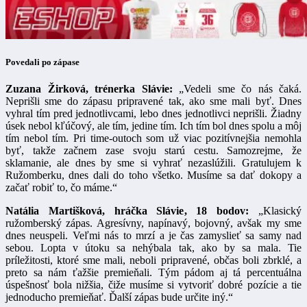
Povedali po zápase
Zuzana Žirková, trénerka Slávie:
„Vedeli sme čo nás čaká.
Neprišli sme do zápasu pripravené tak, ako sme mali byť. Dnes
vyhral tím pred jednotlivcami, lebo dnes jednotlivci neprišli. Žiadny
úsek nebol kľúčový, ale tím, jedine tím. Ich tím bol dnes spolu a môj
tím nebol tím. Pri time-outoch som už viac pozitívnejšia nemohla
byť, takže začnem zase svoju starú cestu. Samozrejme, že
sklamanie, ale dnes by sme si vyhrať nezaslúžili. Gratulujem k
Ružomberku, dnes dali do toho všetko. Musíme sa dať dokopy a
začať robiť to, čo máme.“
Natália Martišková, hráčka Slávie, 18 bodov:
„Klasický
ružomberský zápas. Agresívny, napínavý, bojovný, avšak my sme
dnes neuspeli. Veľmi nás to mrzí a je čas zamyslieť sa samy nad
sebou. Lopta v útoku sa nehýbala tak, ako by sa mala. Tie
príležitosti, ktoré sme mali, neboli pripravené, občas boli zbrklé, a
preto sa nám ťažšie premieňali. Tým pádom aj tá percentuálna
úspešnosť bola nižšia, čiže musíme si vytvoriť dobré pozície a tie
jednoducho premieňať. Ďalší zápas bude určite iný.“