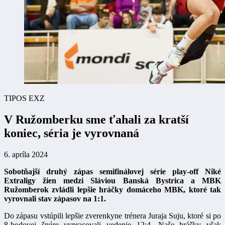
TIPOS EXZ
V Ružomberku sme ťahali za kratší
koniec, séria je vyrovnaná
6. apríla 2024
Sobotňajší druhý zápas semifinálovej série play-off Niké
Extraligy žien medzi Sláviou Banská Bystrica a MBK
Ružomberok zvládli lepšie hráčky domáceho MBK, ktoré tak
vyrovnali stav zápasov na 1:1.
Do zápasu vstúpili lepšie zverenkyne trénera Juraja Suju, ktoré si po
8-bodovej šnúre vypracovali vedenie 12:4. Naše hráčky však