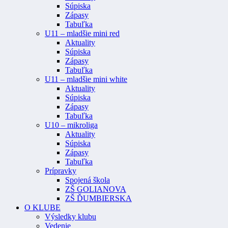
Súpiska
Zápasy
Tabuľka
U11 – mladšie mini red
Aktuality
Súpiska
Zápasy
Tabuľka
U11 – mladšie mini white
Aktuality
Súpiska
Zápasy
Tabuľka
U10 – mikroliga
Aktuality
Súpiska
Zápasy
Tabuľka
Prípravky
Spojená škola
ZŠ GOLIANOVA
ZŠ ĎUMBIERSKA
O KLUBE
Výsledky klubu
Vedenie