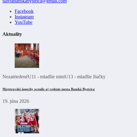
slaviabanskabystrica@gmail.com
Facebook
Instagram
YouTube
Aktuality
Nezatriedené
U11 - mladšie mini
U13 - mladšie žiačky
Majstrovské úspechy ocenilo aj vedenie mesta Banská Bystrica
19. júna 2026