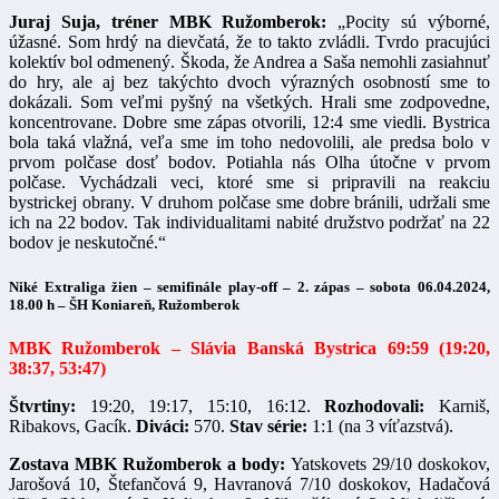
Juraj Suja, tréner MBK Ružomberok:
„Pocity sú výborné,
úžasné. Som hrdý na dievčatá, že to takto zvládli. Tvrdo pracujúci
kolektív bol odmenený. Škoda, že Andrea a Saša nemohli zasiahnuť
do hry, ale aj bez takýchto dvoch výrazných osobností sme to
dokázali. Som veľmi pyšný na všetkých. Hrali sme zodpovedne,
koncentrovane. Dobre sme zápas otvorili, 12:4 sme viedli. Bystrica
bola taká vlažná, veľa sme im toho nedovolili, ale predsa bolo v
prvom polčase dosť bodov. Potiahla nás Olha útočne v prvom
polčase. Vychádzali veci, ktoré sme si pripravili na reakciu
bystrickej obrany. V druhom polčase sme dobre bránili, udržali sme
ich na 22 bodov. Tak individualitami nabité družstvo podržať na 22
bodov je neskutočné.“
Niké Extraliga žien – semifinále play-off – 2. zápas – sobota 06.04.2024,
18.00 h – ŠH Koniareň, Ružomberok
MBK Ružomberok – Slávia Banská Bystrica 69:59 (19:20,
38:37, 53:47)
Štvrtiny:
19:20, 19:17, 15:10, 16:12.
Rozhodovali:
Karniš,
Ribakovs, Gacík.
Diváci:
570.
Stav série:
1:1 (na 3 víťazstvá).
Zostava MBK Ružomberok a body:
Yatskovets 29/10 doskokov,
Jarošová 10, Štefančová 9, Havranová 7/10 doskokov, Hadačová