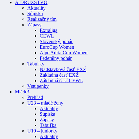
A-DRUŽSTVO
Aktuality
Súpiska
Realizačný tím
Zápasy
Extraliga
CEWL
Slovenský pohár
EuroCup Women
Alpe Adria Cup Women
Federálny pohár
Tabuľky
Nadstavbová časť EXŽ
Základná časť EXŽ
Základná časť CEWL
Vstupenky
Mládež
Prehľad
U23 – mladé ženy
Aktuality
Súpiska
Zápasy
Tabuľka
U19 – juniorky
Aktuality