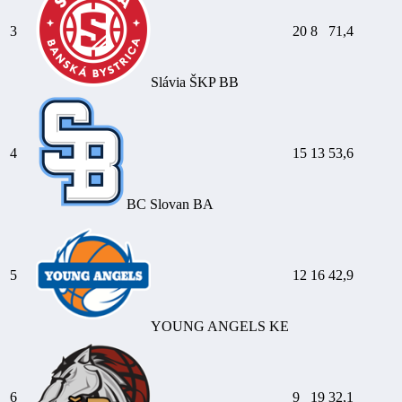
3
20
8
71,4
Slávia ŠKP BB
4
15
13
53,6
BC Slovan BA
5
12
16
42,9
YOUNG ANGELS KE
6
9
19
32,1