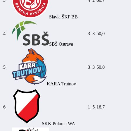
3
4
2
66,7
Slávia ŠKP BB
4
3
3
50,0
SBŠ Ostrava
5
3
3
50,0
KARA Trutnov
6
1
5
16,7
SKK Polonia WA