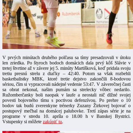
V prvých minútach druhého polčasu sa tímy presadzovali v útoku
len zriedka. Po štyroch bodoch domácich dala prvý kôš Slávie v
tretej štvrtine až v závere jej 5. minúty Martišková, keď pridala svoju
tretiu presnú strelu z diaľky – 42:40. Potom sa však rozbehli
basketbalistky MBK, ktoré tretie dejstvo zakončili 8-bodovou
sériou, čím si vypracovali nádejné vedenie 53:47. V záverečnej časti
sa obrat nekonal, našim pumám sa strelecky vôbec nedarilo.
Ružomberčanky boli naopak v laufe a neostali nič dlžné svojej
povesti bojovného tímu s poctivou defenzívou. Po prehre o 10
bodov tak budú zverenkyne trénerky Zuzany Žirkovej bojovať o
postupový mečbal na domácej palubovke. Tretí zápas série je na
programe v stredu 10. apríla o 18.00 h v Banskej Bystrici.
Vstupenky si môžete
zakúpiť tu
.