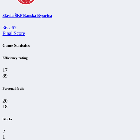
Slávia ŠKP Banská Bystrica
36
-
67
Final Score
Game Statistics
Efficiency rating
17
89
Personal fouls
20
18
Blocks
2
1