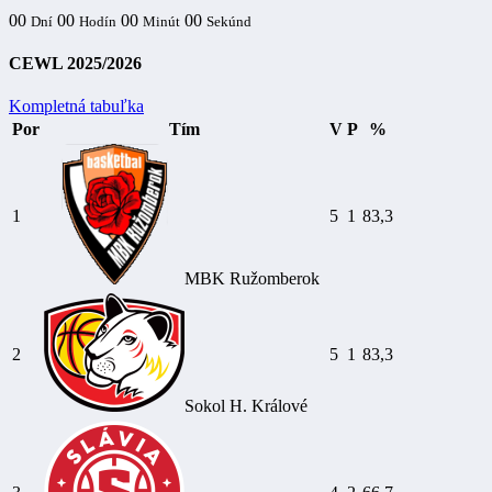
00
00
00
00
Dní
Hodín
Minút
Sekúnd
CEWL 2025/2026
Kompletná tabuľka
Por
Tím
V
P
%
1
5
1
83,3
MBK Ružomberok
2
5
1
83,3
Sokol H. Králové