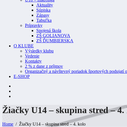
Aktuality
Súpiska
Zápasy
Tabuľka
Prípravky
Spojená škola
ZŠ GOLIANOVA
ZŠ ĎUMBIERSKA
O KLUBE
Výsledky klubu
Vedenie
Kontakty
2 % z dane z príjmov
Organizačný a návštevný poriadok športových podujatí o
E-SHOP
Žiačky U14 – skupina stred – 4.
Home
Žiačky U14 – skupina stred – 4. kolo