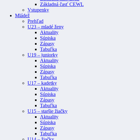
Základná časť CEWL
Vstupenky
Mládež
Prehľad
U23 – mladé ženy
Aktuality
Súpiska
Zápasy
Tabuľka
U19 – juniorky
Aktuality
Súpiska
Zápasy
Tabuľka
U17 – kadetky
Aktuality
Súpiska
Zápasy
Tabuľka
U15 – staršie žiačky
Aktuality
Súpiska
Zápasy
Tabuľka
U14 – žiačky