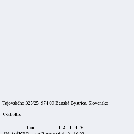
Tajovského 325/25, 974 09 Banská Bystrica, Slovensko
Výsledky
Tím
1
2
3
4
V
Slávia ŠKP Banská Bystrica
6
4
2
10
22