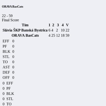
ORAVA BasCats
22
-
59
Final Score
Tím
1
2
3
4
V
Slávia ŠKP Banská Bystrica
6
4
2
10
22
ORAVA BasCats
4
25
12
18
59
EFF
0
PF
0
BLK
0
STL
0
TO
0
AST
0
DEF
0
OFF
0
0
EFF
0
PF
0
BLK
0
STL
0
TO