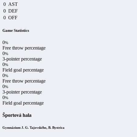
0
AST
0
DEF
0
OFF
Game Statistics
0
%
Free throw percentage
0
%
3-pointer percentage
0
%
Field goal percentage
0
%
Free throw percentage
0
%
3-pointer percentage
0
%
Field goal percentage
Športová hala
Gymnázium J. G. Tajovského, B. Bystrica