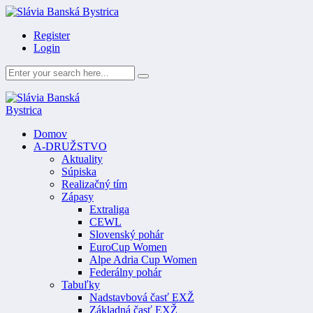
Register
Login
Domov
A-DRUŽSTVO
Aktuality
Súpiska
Realizačný tím
Zápasy
Extraliga
CEWL
Slovenský pohár
EuroCup Women
Alpe Adria Cup Women
Federálny pohár
Tabuľky
Nadstavbová časť EXŽ
Základná časť EXŽ