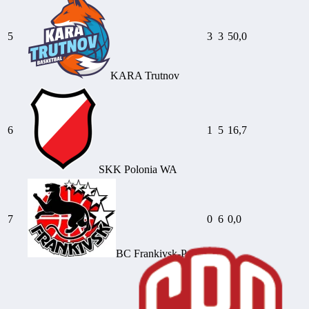
5
3
3
50,0
KARA Trutnov
6
1
5
16,7
SKK Polonia WA
7
0
6
0,0
BC Frankivsk-Pryk.