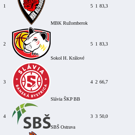
1
5
1
83,3
MBK Ružomberok
2
5
1
83,3
Sokol H. Králové
3
4
2
66,7
Slávia ŠKP BB
4
3
3
50,0
SBŠ Ostrava