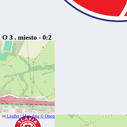
O 3 . miesto - 0:2
TIPOS Extraliga žien
21. apríla 2026
BC Slovan Bratislava
Leaflet
|
Map data ©
OpenStreetMap
contributors