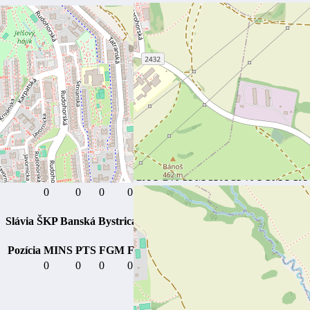
Pod Banošom 6376/80, 974 11 Banská Bystrica-Sásová, Slovensko
Výsledky
Tím
1
2
3
4
V
BAM Poprad
8
9
9
5
31
Slávia ŠKP Banská Bystrica
9
6
8
3
26
BAM Poprad
Pozícia
MINS
PTS
FGM
FGA
FG%
3PM
3PA
3P%
FTM
FTA
0
0
0
0
0
0
0
0
0
0
Slávia ŠKP Banská Bystrica
Pozícia
MINS
PTS
FGM
FGA
FG%
3PM
3PA
3P%
FTM
FTA
0
0
0
0
0
0
0
0
0
0