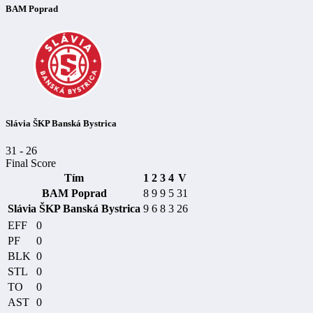
BAM Poprad
Slávia ŠKP Banská Bystrica
31
-
26
Final Score
Tím
1
2
3
4
V
BAM Poprad
8
9
9
5
31
Slávia ŠKP Banská Bystrica
9
6
8
3
26
EFF
0
PF
0
BLK
0
STL
0
TO
0
AST
0