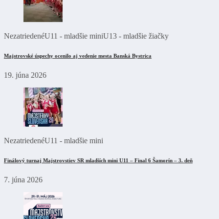
Nezatriedené
U11 - mladšie mini
U13 - mladšie žiačky
Majstrovské úspechy ocenilo aj vedenie mesta Banská Bystrica
19. júna 2026
Nezatriedené
U11 - mladšie mini
Finálový turnaj Majstrovstiev SR mladších mini U11 – Final 6 Šamorín – 3. deň
7. júna 2026