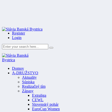
Register
Login
Domov
A-DRUŽSTVO
Aktuality
Súpiska
Realizačný tím
Zápasy
Extraliga
CEWL
Slovenský pohár
EuroCup Women