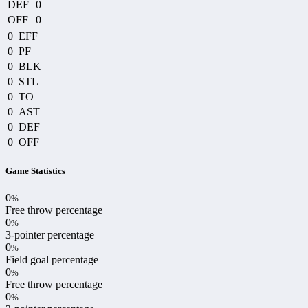
DEF
0
OFF
0
0
EFF
0
PF
0
BLK
0
STL
0
TO
0
AST
0
DEF
0
OFF
Game Statistics
0
%
Free throw percentage
0
%
3-pointer percentage
0
%
Field goal percentage
0
%
Free throw percentage
0
%