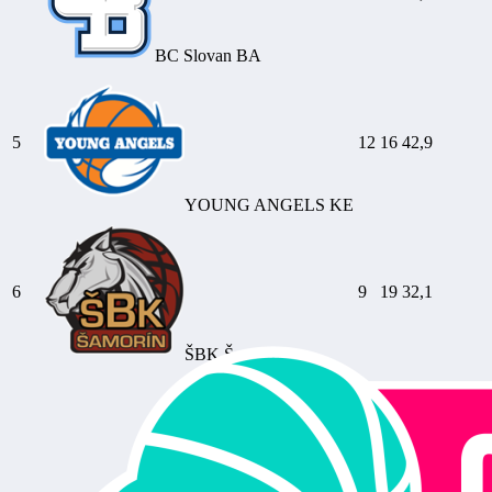
BC Slovan BA
5
12
16
42,9
YOUNG ANGELS KE
6
9
19
32,1
ŠBK Šamorín