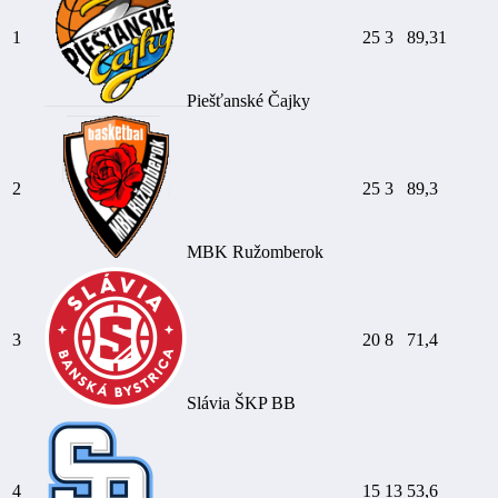
1
25
3
89,31
Piešťanské Čajky
2
25
3
89,3
MBK Ružomberok
3
20
8
71,4
Slávia ŠKP BB
4
15
13
53,6