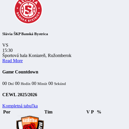
Slávia ŠKP Banská Bystrica
VS
15:30
Športová hala Koniareň, Ružomberok
Read More
Game Countdown
00
00
00
00
Dní
Hodín
Minút
Sekúnd
CEWL 2025/2026
Kompletná tabuľka
Por
Tím
V
P
%