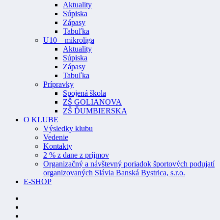
Aktuality
Súpiska
Zápasy
Tabuľka
U10 – mikroliga
Aktuality
Súpiska
Zápasy
Tabuľka
Prípravky
Spojená škola
ZŠ GOLIANOVA
ZŠ ĎUMBIERSKA
O KLUBE
Výsledky klubu
Vedenie
Kontakty
2 % z dane z príjmov
Organizačný a návštevný poriadok športových podujatí
organizovaných Slávia Banská Bystrica, s.r.o.
E-SHOP