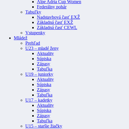
Alpe Adria Cup Women
Federálny pohár
Tabuľky
Nadstavbová časť EXŽ
Základná časť EXŽ
Základná časť CEWL
Vstupenky
Mládež
Prehľad
U23 – mladé ženy
Aktuality
Súpiska
Zápasy
Tabuľka
U19 – juniorky
Aktuality
Súpiska
Zápasy
Tabuľka
U17 – kadetky
Aktuality
Súpiska
Zápasy
Tabuľka
U15 – staršie žiačky