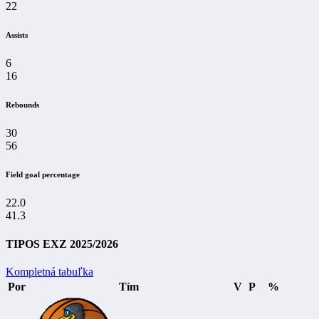
22
Assists
6
16
Rebounds
30
56
Field goal percentage
22.0
41.3
TIPOS EXZ 2025/2026
Kompletná tabuľka
Por
Tím
V
P
%