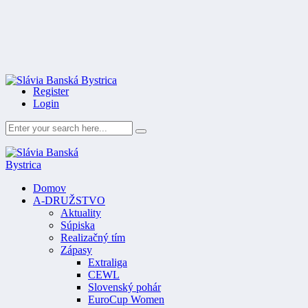
Register
Login
Domov
A-DRUŽSTVO
Aktuality
Súpiska
Realizačný tím
Zápasy
Extraliga
CEWL
Slovenský pohár
EuroCup Women