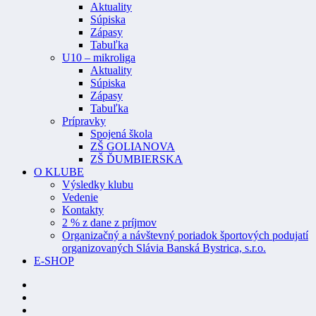
Aktuality
Súpiska
Zápasy
Tabuľka
U10 – mikroliga
Aktuality
Súpiska
Zápasy
Tabuľka
Prípravky
Spojená škola
ZŠ GOLIANOVA
ZŠ ĎUMBIERSKA
O KLUBE
Výsledky klubu
Vedenie
Kontakty
2 % z dane z príjmov
Organizačný a návštevný poriadok športových podujatí
organizovaných Slávia Banská Bystrica, s.r.o.
E-SHOP