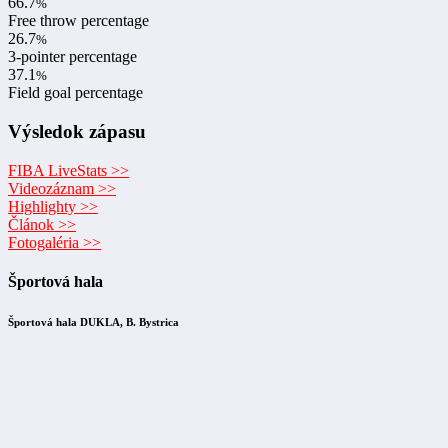
66.7
%
Free throw percentage
26.7
%
3-pointer percentage
37.1
%
Field goal percentage
Výsledok zápasu
FIBA LiveStats >>
Videozáznam >>
Highlighty >>
Článok >>
Fotogaléria >>
Športová hala
Športová hala DUKLA, B. Bystrica