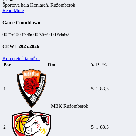
Športová hala Koniareň, Ružomberok
Read More
Game Countdown
00
00
00
00
Dní
Hodín
Minút
Sekúnd
CEWL 2025/2026
Kompletná tabuľka
Por
Tím
V
P
%
1
5
1
83,3
MBK Ružomberok
2
5
1
83,3