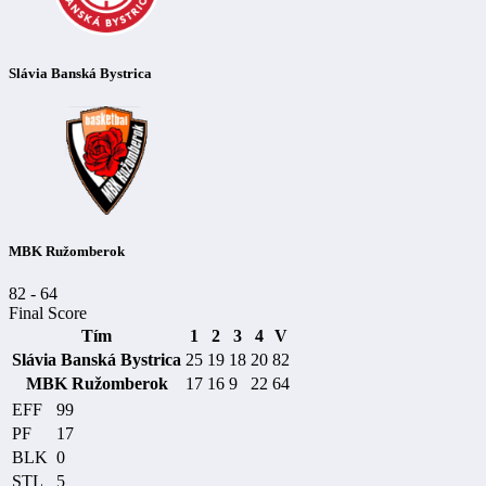
Slávia Banská Bystrica
MBK Ružomberok
82
-
64
Final Score
Tím
1
2
3
4
V
Slávia Banská Bystrica
25
19
18
20
82
MBK Ružomberok
17
16
9
22
64
EFF
99
PF
17
BLK
0
STL
5