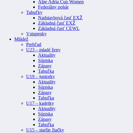
Alpe Adria Cup Women
Federálny pohár
Tabuľky
Nadstavbová časť EXŽ
Základná časť EXŽ
Základná časť CEWL
Vstupenky
Mládež
Prehľad
U23 – mladé ženy
Aktuality
Súpiska
Zápasy
Tabuľka
U19 – juniorky
Aktuality
Súpiska
Zápasy
Tabuľka
U17 – kadetky
Aktuality
Súpiska
Zápasy
Tabuľka
U15 – staršie žiačky