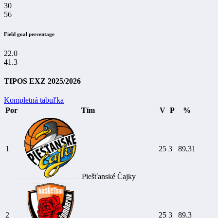
30
56
Field goal percentage
22.0
41.3
TIPOS EXZ 2025/2026
Kompletná tabuľka
Por
Tím
V
P
%
1
25
3
89,31
Piešťanské Čajky
2
25
3
89,3