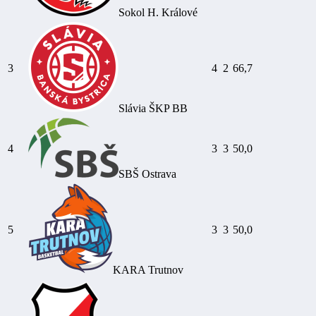
Sokol H. Králové
3
4
2
66,7
Slávia ŠKP BB
4
3
3
50,0
SBŠ Ostrava
5
3
3
50,0
KARA Trutnov