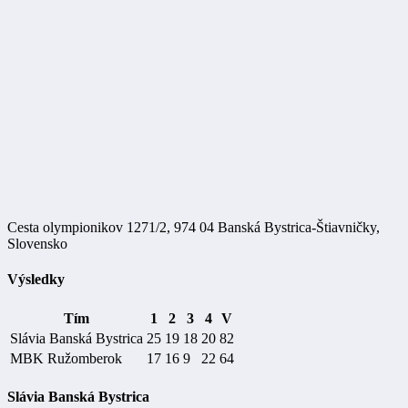
Cesta olympionikov 1271/2, 974 04 Banská Bystrica-Štiavničky,
Slovensko
Výsledky
Tím
1
2
3
4
V
Slávia Banská Bystrica
25
19
18
20
82
MBK Ružomberok
17
16
9
22
64
Slávia Banská Bystrica