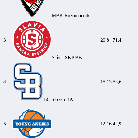
MBK Ružomberok
3
20
8
71,4
Slávia ŠKP BB
4
15
13
53,6
BC Slovan BA
5
12
16
42,9