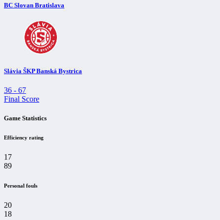
BC Slovan Bratislava
Slávia ŠKP Banská Bystrica
36
-
67
Final Score
Game Statistics
Efficiency rating
17
89
Personal fouls
20
18