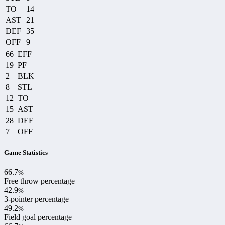
TO
14
AST
21
DEF
35
OFF
9
66
EFF
19
PF
2
BLK
8
STL
12
TO
15
AST
28
DEF
7
OFF
Game Statistics
66.7
%
Free throw percentage
42.9
%
3-pointer percentage
49.2
%
Field goal percentage