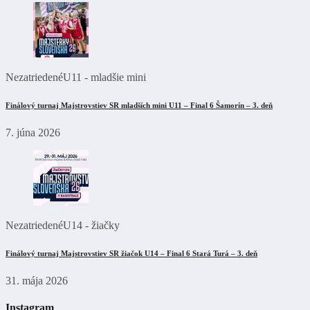
Nezatriedené
U11 - mladšie mini
Finálový turnaj Majstrovstiev SR mladších mini U11 – Final 6 Šamorín – 3. deň
7. júna 2026
Nezatriedené
U14 - žiačky
Finálový turnaj Majstrovstiev SR žiačok U14 – Final 6 Stará Turá – 3. deň
31. mája 2026
Instagram