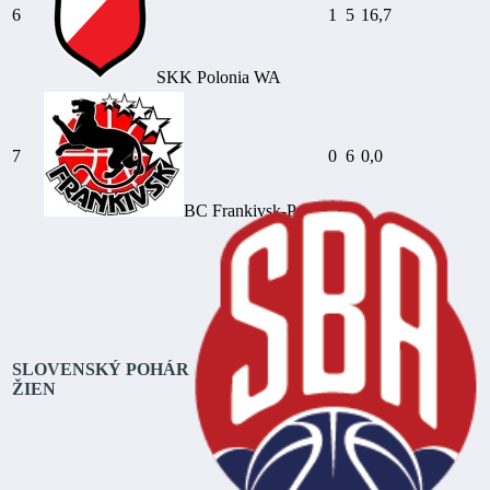
6
1
5
16,7
SKK Polonia WA
7
0
6
0,0
BC Frankivsk-Pryk.
SLOVENSKÝ POHÁR
ŽIEN