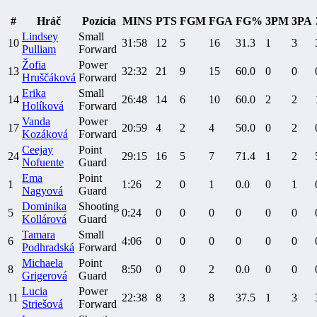
#
Hráč
Pozícia
MINS
PTS
FGM
FGA
FG%
3PM
3PA
Lindsey
Small
10
31:58
12
5
16
31.3
1
3
Pulliam
Forward
Žofia
Power
13
32:32
21
9
15
60.0
0
0
Hruščáková
Forward
Erika
Small
14
26:48
14
6
10
60.0
2
2
Holíková
Forward
Vanda
Power
17
20:59
4
2
4
50.0
0
2
Kozáková
Forward
Ceejay
Point
24
29:15
16
5
7
71.4
1
2
Nofuente
Guard
Ema
Point
1
1:26
2
0
1
0.0
0
1
Nagyová
Guard
Dominika
Shooting
5
0:24
0
0
0
0
0
0
Kollárová
Guard
Tamara
Small
6
4:06
0
0
0
0
0
0
Podhradská
Forward
Michaela
Point
8
8:50
0
0
2
0.0
0
0
Grigerová
Guard
Lucia
Power
11
22:38
8
3
8
37.5
1
3
Striešová
Forward