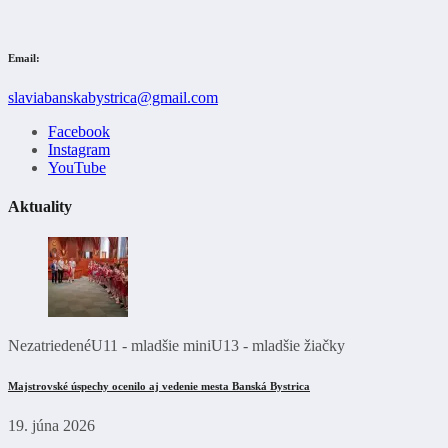
Email:
slaviabanskabystrica@gmail.com
Facebook
Instagram
YouTube
Aktuality
Nezatriedené
U11 - mladšie mini
U13 - mladšie žiačky
Majstrovské úspechy ocenilo aj vedenie mesta Banská Bystrica
19. júna 2026