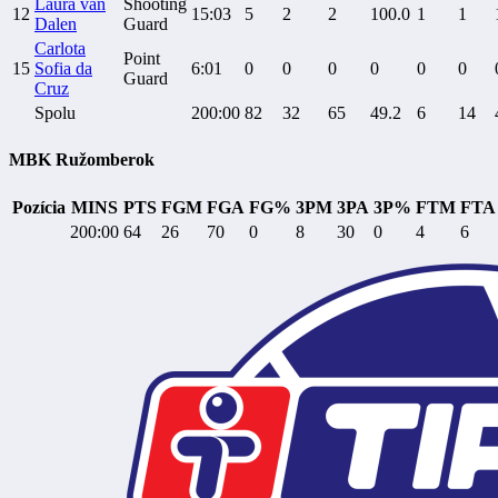
Laura van
Shooting
12
15:03
5
2
2
100.0
1
1
Dalen
Guard
Carlota
Point
15
Sofia da
6:01
0
0
0
0
0
0
Guard
Cruz
Spolu
200:00
82
32
65
49.2
6
14
MBK Ružomberok
Pozícia
MINS
PTS
FGM
FGA
FG%
3PM
3PA
3P%
FTM
FTA
200:00
64
26
70
0
8
30
0
4
6