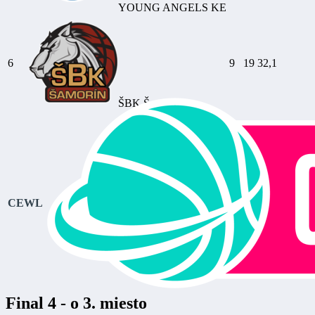
YOUNG ANGELS KE
6
9
19
32,1
ŠBK Šamorín
CEWL
Final 4 - o 3. miesto