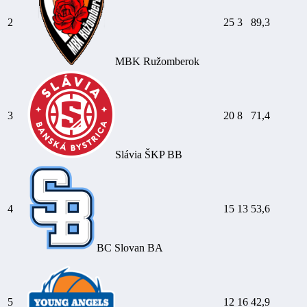
2
25
3
89,3
MBK Ružomberok
3
20
8
71,4
Slávia ŠKP BB
4
15
13
53,6
BC Slovan BA
5
12
16
42,9