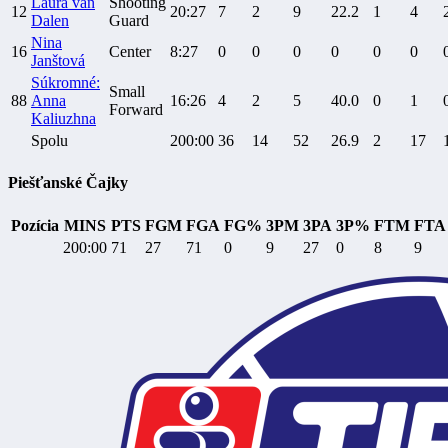
Laura van
Shooting
12
20:27
7
2
9
22.2
1
4
Dalen
Guard
Nina
16
Center
8:27
0
0
0
0
0
0
Janštová
Súkromné:
Small
88
Anna
16:26
4
2
5
40.0
0
1
Forward
Kaliuzhna
Spolu
200:00
36
14
52
26.9
2
17
Piešťanské Čajky
Pozícia
MINS
PTS
FGM
FGA
FG%
3PM
3PA
3P%
FTM
FTA
200:00
71
27
71
0
9
27
0
8
9