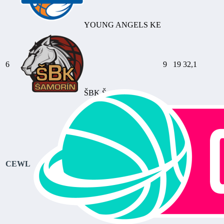
YOUNG ANGELS KE
6
9
19
32,1
ŠBK Šamorín
CEWL