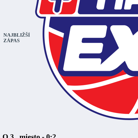
NAJBLIŽŠÍ
ZÁPAS
O 3 . miesto - 0:2