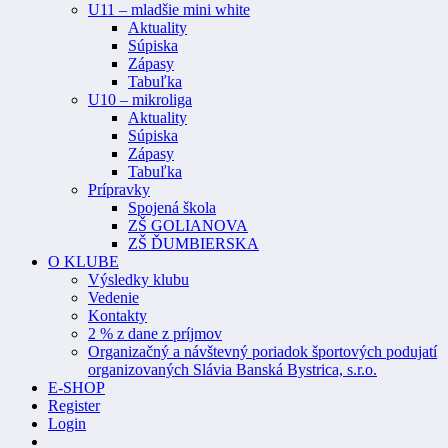
U11 – mladšie mini white
Aktuality
Súpiska
Zápasy
Tabuľka
U10 – mikroliga
Aktuality
Súpiska
Zápasy
Tabuľka
Prípravky
Spojená škola
ZŠ GOLIANOVA
ZŠ ĎUMBIERSKA
O KLUBE
Výsledky klubu
Vedenie
Kontakty
2 % z dane z príjmov
Organizačný a návštevný poriadok športových podujatí
organizovaných Slávia Banská Bystrica, s.r.o.
E-SHOP
Register
Login