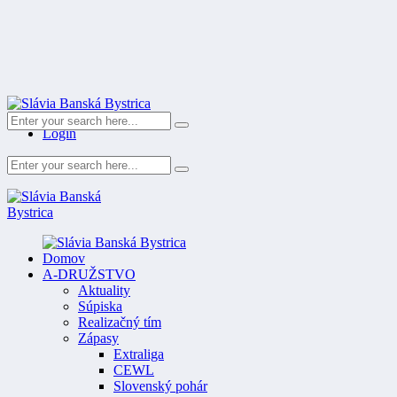
Register
Login
Domov
A-DRUŽSTVO
Aktuality
Súpiska
Realizačný tím
Zápasy
Extraliga
CEWL
Slovenský pohár