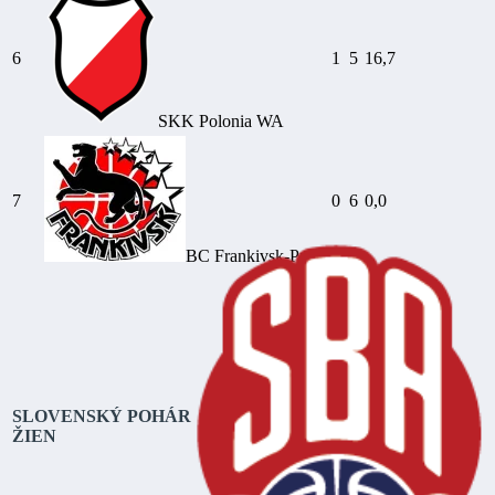
6
1
5
16,7
SKK Polonia WA
7
0
6
0,0
BC Frankivsk-Pryk.
SLOVENSKÝ POHÁR
ŽIEN