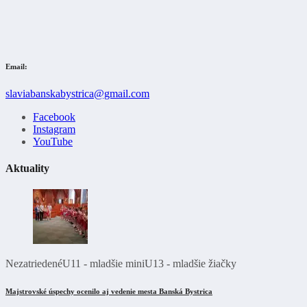
Email:
slaviabanskabystrica@gmail.com
Facebook
Instagram
YouTube
Aktuality
Nezatriedené
U11 - mladšie mini
U13 - mladšie žiačky
Majstrovské úspechy ocenilo aj vedenie mesta Banská Bystrica