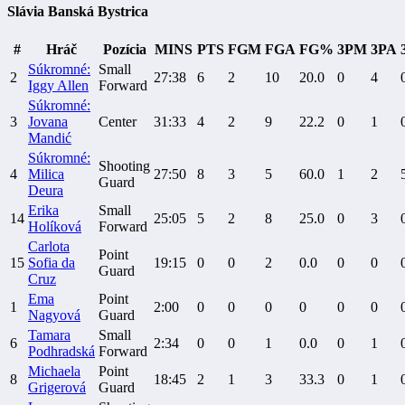
Slávia Banská Bystrica
#
Hráč
Pozícia
MINS
PTS
FGM
FGA
FG%
3PM
3PA
Súkromné:
Small
2
27:38
6
2
10
20.0
0
4
Iggy Allen
Forward
Súkromné:
3
Jovana
Center
31:33
4
2
9
22.2
0
1
Mandić
Súkromné:
Shooting
4
Milica
27:50
8
3
5
60.0
1
2
Guard
Deura
Erika
Small
14
25:05
5
2
8
25.0
0
3
Holíková
Forward
Carlota
Point
15
Sofia da
19:15
0
0
2
0.0
0
0
Guard
Cruz
Ema
Point
1
2:00
0
0
0
0
0
0
Nagyová
Guard
Tamara
Small
6
2:34
0
0
1
0.0
0
1
Podhradská
Forward
Michaela
Point
8
18:45
2
1
3
33.3
0
1
Grigerová
Guard