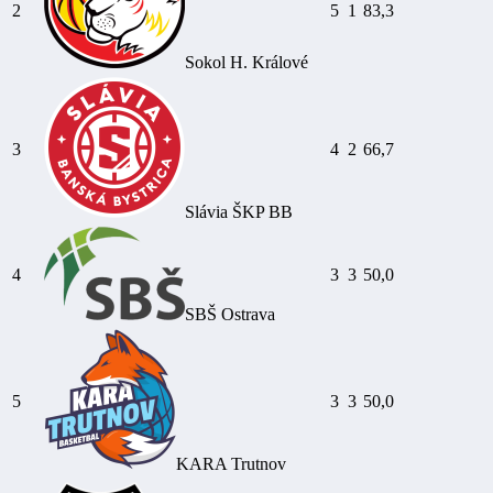
2
5
1
83,3
Sokol H. Králové
3
4
2
66,7
Slávia ŠKP BB
4
3
3
50,0
SBŠ Ostrava
5
3
3
50,0
KARA Trutnov