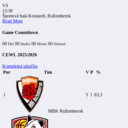
VS
15:30
Športová hala Koniareň, Ružomberok
Read More
Game Countdown
00
00
00
00
Dní
Hodín
Minút
Sekúnd
CEWL 2025/2026
Kompletná tabuľka
Por
Tím
V
P
%
1
5
1
83,3
MBK Ružomberok