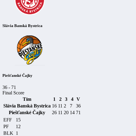
Slávia Banská Bystrica
Piešťanské Čajky
36
-
71
Final Score
Tím
1
2
3
4
V
Slávia Banská Bystrica
16
11
2
7
36
Piešťanské Čajky
26
11
20
14
71
EFF
15
PF
12
BLK
1