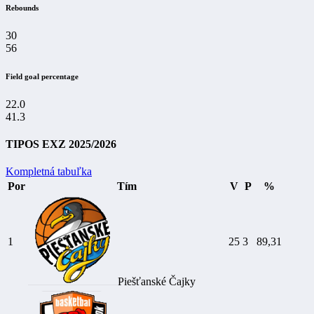
Rebounds
30
56
Field goal percentage
22.0
41.3
TIPOS EXZ 2025/2026
Kompletná tabuľka
Por
Tím
V
P
%
1
25
3
89,31
Piešťanské Čajky