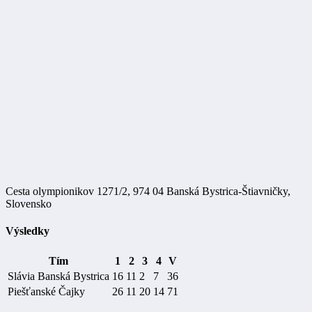
Cesta olympionikov 1271/2, 974 04 Banská Bystrica-Štiavničky,
Slovensko
Výsledky
Tím
1
2
3
4
V
Slávia Banská Bystrica
16
11
2
7
36
Piešťanské Čajky
26
11
20
14
71