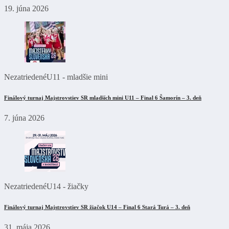
19. júna 2026
Nezatriedené
U11 - mladšie mini
Finálový turnaj Majstrovstiev SR mladších mini U11 – Final 6 Šamorín – 3. deň
7. júna 2026
Nezatriedené
U14 - žiačky
Finálový turnaj Majstrovstiev SR žiačok U14 – Final 6 Stará Turá – 3. deň
31. mája 2026