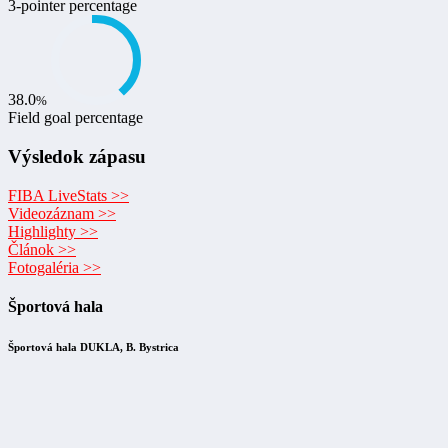
3-pointer percentage
38.0
%
Field goal percentage
Výsledok zápasu
FIBA LiveStats >>
Videozáznam >>
Highlighty >>
Článok >>
Fotogaléria >>
Športová hala
Športová hala DUKLA, B. Bystrica