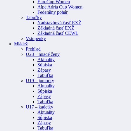
EuroCup Women
Alpe Adria Cup Women
Federálny pohár
Tabuľky
Nadstavbová časť EXŽ
Základná časť EXŽ
Základná časť CEWL
Vstupenky
Mládež
Prehľad
U23 – mladé ženy
Aktuality
Súpiska
Zápasy
Tabuľka
U19 – juniorky
Aktuality
Súpiska
Zápasy
Tabuľka
U17 – kadetky
Aktuality
Súpiska
Zápasy
Tabuľka