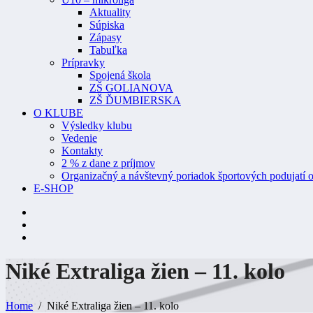
Aktuality
Súpiska
Zápasy
Tabuľka
Prípravky
Spojená škola
ZŠ GOLIANOVA
ZŠ ĎUMBIERSKA
O KLUBE
Výsledky klubu
Vedenie
Kontakty
2 % z dane z príjmov
Organizačný a návštevný poriadok športových podujatí o
E-SHOP
Niké Extraliga žien – 11.
kolo
Home
Niké Extraliga žien – 11. kolo