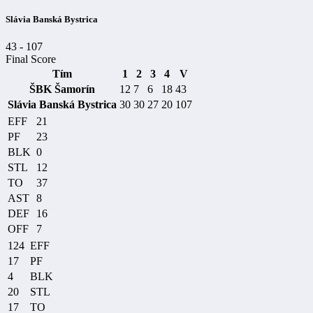
Slávia Banská Bystrica
43
-
107
Final Score
Tím
1
2
3
4
V
ŠBK Šamorín
12
7
6
18
43
Slávia Banská Bystrica
30
30
27
20
107
EFF
21
PF
23
BLK
0
STL
12
TO
37
AST
8
DEF
16
OFF
7
124
EFF
17
PF
4
BLK
20
STL
17
TO