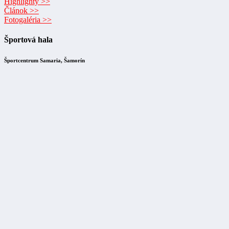
Highlighty >>
Článok >>
Fotogaléria >>
Športová hala
Športcentrum Samaria, Šamorín