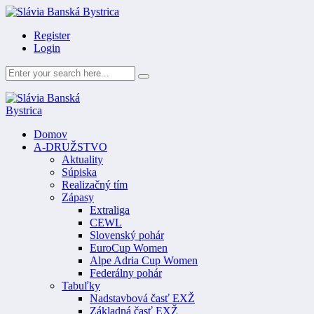
Register
Login
Domov
A-DRUŽSTVO
Aktuality
Súpiska
Realizačný tím
Zápasy
Extraliga
CEWL
Slovenský pohár
EuroCup Women
Alpe Adria Cup Women
Federálny pohár
Tabuľky
Nadstavbová časť EXŽ
Základná časť EXŽ