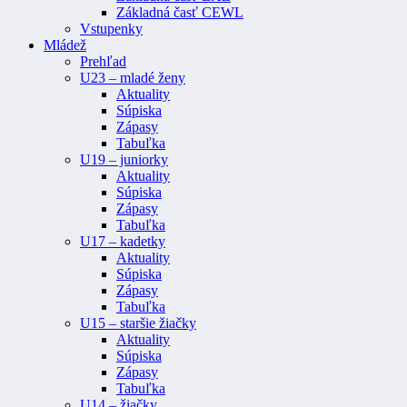
Základná časť CEWL
Vstupenky
Mládež
Prehľad
U23 – mladé ženy
Aktuality
Súpiska
Zápasy
Tabuľka
U19 – juniorky
Aktuality
Súpiska
Zápasy
Tabuľka
U17 – kadetky
Aktuality
Súpiska
Zápasy
Tabuľka
U15 – staršie žiačky
Aktuality
Súpiska
Zápasy
Tabuľka
U14 – žiačky