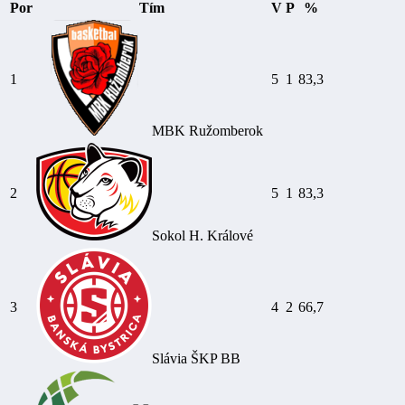
Por
Tím
V
P
%
1
5
1
83,3
MBK Ružomberok
2
5
1
83,3
Sokol H. Králové
3
4
2
66,7
Slávia ŠKP BB