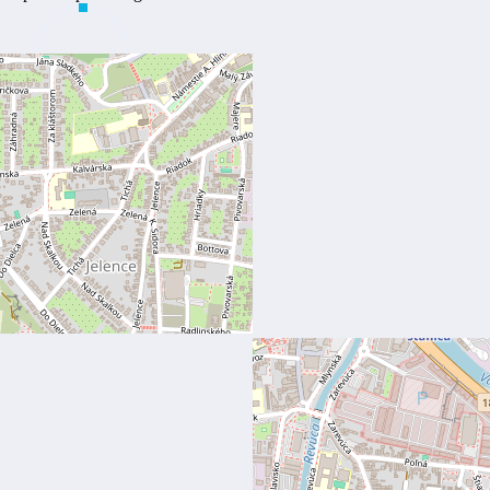
0
%
Field goal percentage
Športová hala
ŠH T-18 Plavisko, Ružomberok