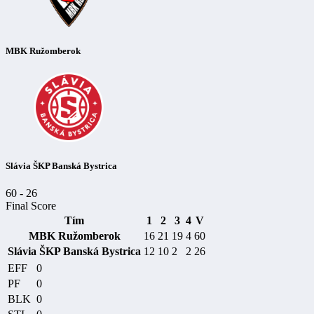
MBK Ružomberok
Slávia ŠKP Banská Bystrica
60
-
26
Final Score
Tím
1
2
3
4
V
MBK Ružomberok
16
21
19
4
60
Slávia ŠKP Banská Bystrica
12
10
2
2
26
EFF
0
PF
0
BLK
0