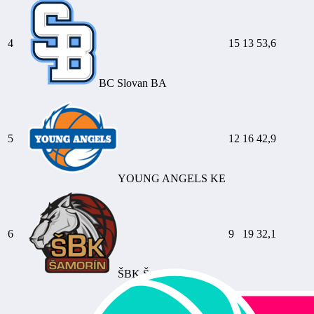
4
15
13
53,6
BC Slovan BA
5
12
16
42,9
YOUNG ANGELS KE
6
9
19
32,1
ŠBK Šamorín