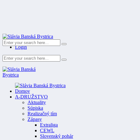
Register
Login
Domov
A-DRUŽSTVO
Aktuality
Súpiska
Realizačný tím
Zápasy
Extraliga
CEWL
Slovenský pohár