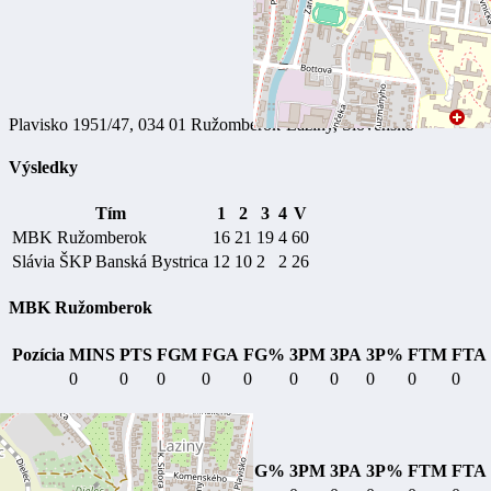
Plavisko 1951/47, 034 01 Ružomberok-Laziny, Slovensko
Výsledky
Tím
1
2
3
4
V
MBK Ružomberok
16
21
19
4
60
Slávia ŠKP Banská Bystrica
12
10
2
2
26
MBK Ružomberok
Pozícia
MINS
PTS
FGM
FGA
FG%
3PM
3PA
3P%
FTM
FTA
0
0
0
0
0
0
0
0
0
0
Slávia ŠKP Banská Bystrica
Pozícia
MINS
PTS
FGM
FGA
FG%
3PM
3PA
3P%
FTM
FTA