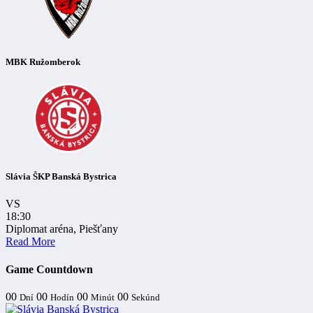
MBK Ružomberok
Slávia ŠKP Banská Bystrica
VS
18:30
Diplomat aréna, Piešťany
Read More
Game Countdown
00
00
00
00
Dní
Hodín
Minút
Sekúnd