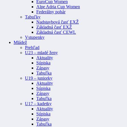
EuroCup Women
Alpe Adria Cup Women
Federálny pohár
Tabuľky
Nadstavbová časť EXŽ
Základná časť EXŽ
Základná časť CEWL
Vstupenky
Mládež
Prehľad
U23 – mladé ženy
Aktuality
Súpiska
Zápasy
Tabuľka
U19 – juniorky
Aktuality
Súpiska
Zápasy
Tabuľka
U17 – kadetky
Aktuality
Súpiska
Zápasy
Tabuľka