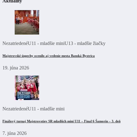
Aktuality
Nezatriedené
U11 - mladšie mini
U13 - mladšie žiačky
Majstrovské úspechy ocenilo aj vedenie mesta Banská Bystrica
19. júna 2026
Nezatriedené
U11 - mladšie mini
Finálový turnaj Majstrovstiev SR mladších mini U11 – Final 6 Šamorín – 3. deň
7. júna 2026