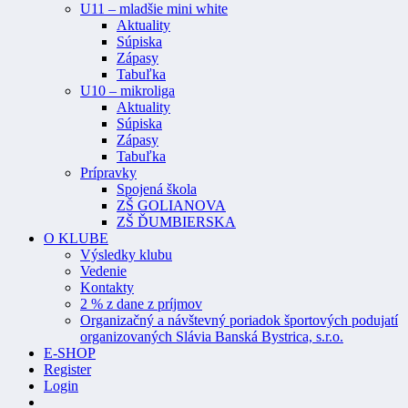
U11 – mladšie mini white
Aktuality
Súpiska
Zápasy
Tabuľka
U10 – mikroliga
Aktuality
Súpiska
Zápasy
Tabuľka
Prípravky
Spojená škola
ZŠ GOLIANOVA
ZŠ ĎUMBIERSKA
O KLUBE
Výsledky klubu
Vedenie
Kontakty
2 % z dane z príjmov
Organizačný a návštevný poriadok športových podujatí
organizovaných Slávia Banská Bystrica, s.r.o.
E-SHOP
Register
Login