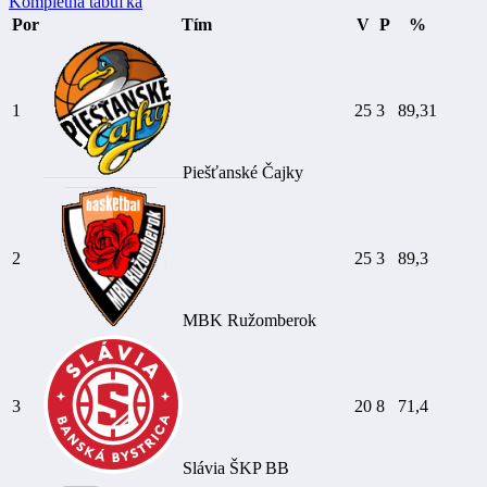
Kompletná tabuľka
Por
Tím
V
P
%
1
25
3
89,31
Piešťanské Čajky
2
25
3
89,3
MBK Ružomberok
3
20
8
71,4
Slávia ŠKP BB