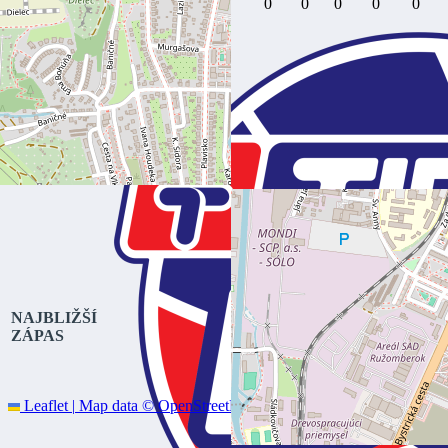
0
0
0
0
0
0
0
0
0
0
NAJBLIŽŠÍ
ZÁPAS
Leaflet
|
Map data ©
OpenStreetMap
contributors