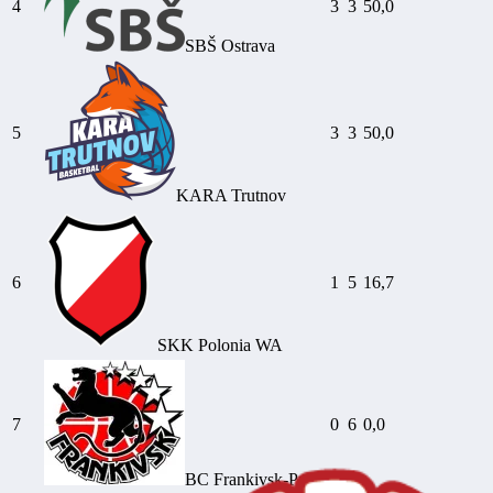
4
3
3
50,0
SBŠ Ostrava
5
3
3
50,0
KARA Trutnov
6
1
5
16,7
SKK Polonia WA
7
0
6
0,0
BC Frankivsk-Pryk.