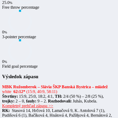
25.0
%
Free throw percentage
0
%
3-pointer percentage
0
%
Field goal percentage
Výsledok zápasu
MBK Ružomberok – Slávia ŠKP Banská Bystrica – mládež
white
62:12*
(15:9, 40:9, 58:11)
Štvrtiny:
15:9, 25:0, 18:2, 4:1,
TH:
2/4 (50 %) – 2/8 (25 %),
trojky:
2 – 0,
fauly:
9 – 2.
Rozhodovali:
Juhás, Kubela.
Kompletný prehľad zápasu >>
RK:
Stasová 14, Hrčová 10, Lamačová 9, K. Antolová 7 (1),
Pudišová 6 (1), Bačíková 4, Hnátová 4, Pažítková 4, Bernátová 2,