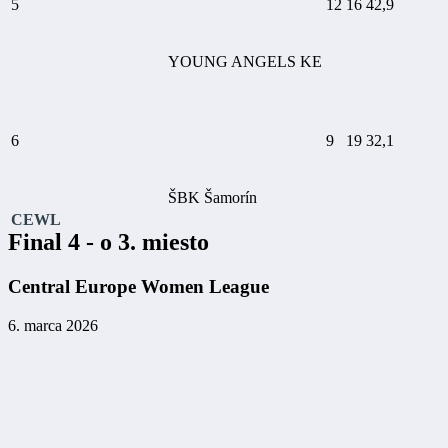
5
12
16
42,9
YOUNG ANGELS KE
6
9
19
32,1
ŠBK Šamorín
CEWL
Final 4 - o 3. miesto
Central Europe Women League
6. marca 2026