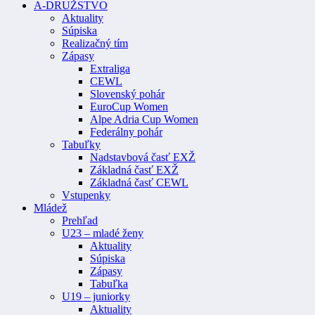
A-DRUŽSTVO
Aktuality
Súpiska
Realizačný tím
Zápasy
Extraliga
CEWL
Slovenský pohár
EuroCup Women
Alpe Adria Cup Women
Federálny pohár
Tabuľky
Nadstavbová časť EXŽ
Základná časť EXŽ
Základná časť CEWL
Vstupenky
Mládež
Prehľad
U23 – mladé ženy
Aktuality
Súpiska
Zápasy
Tabuľka
U19 – juniorky
Aktuality