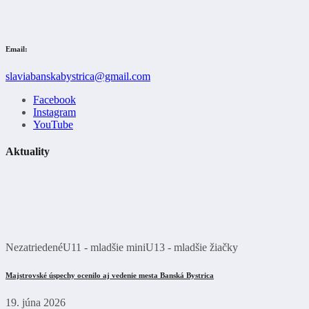
Email:
slaviabanskabystrica@gmail.com
Facebook
Instagram
YouTube
Aktuality
Nezatriedené
U11 - mladšie mini
U13 - mladšie žiačky
Majstrovské úspechy ocenilo aj vedenie mesta Banská Bystrica
19. júna 2026