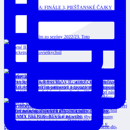
📸FOTOGALÉRIA: FINÁLE 3, PIEŠŤANSKÉ ČAJKY
Toto je strieborný tím zo sezóny 2022/23. Toto
Čajkám sme vzdorovali, nakoniec končíme sezón
FINÁLE 3 Dnes o 18:00 v priamom prenose na RTVS :
VEOLIA POZÁPASOVÉ ROZHOVORY: 2. FINÁLE,
SLÁVIA