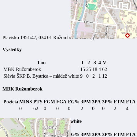
Plavisko 1951/47, 034 01 Ružomberok-Laziny, Slovensko
Výsledky
Tím
1
2
3
4
V
MBK Ružomberok
15
25
18
4
62
Slávia ŠKP B. Bystrica – mládež white
9
0
2
1
12
MBK Ružomberok
Pozícia
MINS
PTS
FGM
FGA
FG%
3PM
3PA
3P%
FTM
FTA
0
62
0
0
0
2
0
0
2
4
Slávia ŠKP B. Bystrica – mládež white
Pozícia
MINS
PTS
FGM
FGA
FG%
3PM
3PA
3P%
FTM
FTA