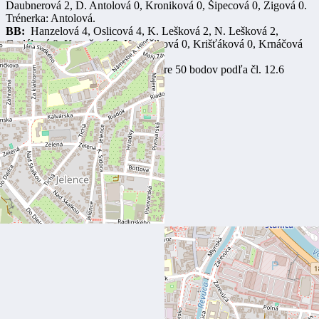
Daubnerová 2, D. Antolová 0, Kroniková 0, Šipecová 0, Zigová 0.
Trénerka: Antolová.
BB:
Hanzelová 4, Oslicová 4, K. Lešková 2, N. Lešková 2,
Godálová 0, Kanošová 0, Kováčiková 0, Krišťáková 0, Krnáčová
0, Sujová 0. Trénerka: Cantó.
* Stav po dosiahnutí rozdielu v skóre 50 bodov podľa čl. 12.6
Pravidiel pre minibasketbal.
Športová hala
ŠH T-18 Plavisko, Ružomberok