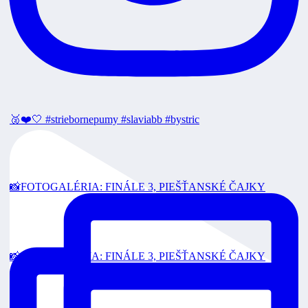
🥈❤️🤍 #striebornepumy #slaviabb #bystric
📸FOTOGALÉRIA: FINÁLE 3, PIEŠŤANSKÉ ČAJKY
📸FOTOGALÉRIA: FINÁLE 3, PIEŠŤANSKÉ ČAJKY