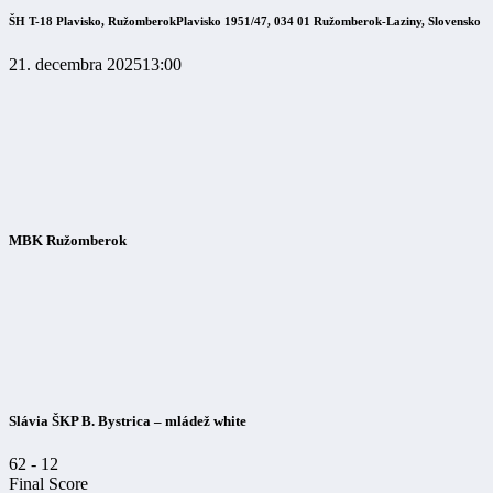
ŠH T-18 Plavisko, Ružomberok
Plavisko 1951/47, 034 01 Ružomberok-Laziny, Slovensko
21. decembra 2025
13:00
MBK Ružomberok
Slávia ŠKP B. Bystrica – mládež white
62
-
12
Final Score