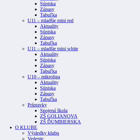
Súpiska
Zápasy
Tabuľka
U11 – mladšie mini red
Aktuality
Súpiska
Zápasy
Tabuľka
U11 – mladšie mini white
Aktuality
Súpiska
Zápasy
Tabuľka
U10 – mikroliga
Aktuality
Súpiska
Zápasy
Tabuľka
Prípravky
Spojená škola
ZŠ GOLIANOVA
ZŠ ĎUMBIERSKA
O KLUBE
Výsledky klubu
Vedenie