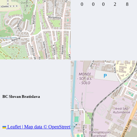
0
12
0
0
0
0
0
0
2
8
NAJBLIŽŠÍ
ZÁPAS
O 3 . miesto - 0:2
TIPOS Extraliga žien
21. apríla 2026
BC Slovan Bratislava
Leaflet
|
Map data ©
OpenStreetMap
contributors