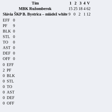
Tím
1
2
3
4
V
MBK Ružomberok
15
25
18
4
62
Slávia ŠKP B. Bystrica – mládež white
9
0
2
1
12
EFF
0
PF
9
BLK
0
STL
0
TO
0
AST
0
DEF
0
OFF
0
0
EFF
2
PF
0
BLK
0
STL
0
TO
0
AST
0
DEF
0
OFF