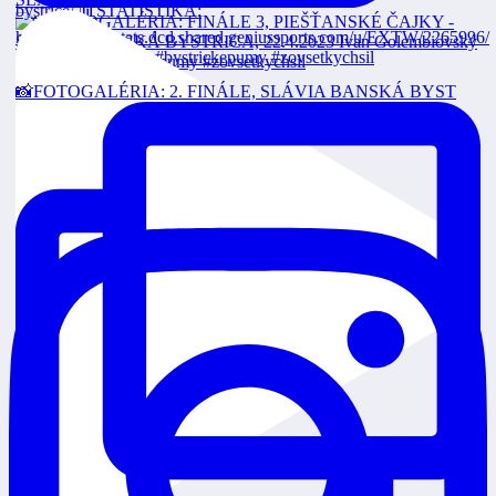
📸FOTOGALÉRIA: 2. FINÁLE, SLÁVIA BANSKÁ BYST