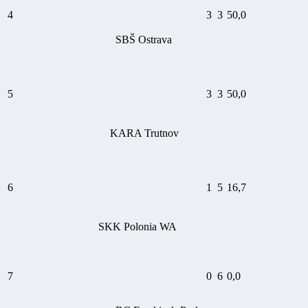
4
3
3
50,0
SBŠ Ostrava
5
3
3
50,0
KARA Trutnov
6
1
5
16,7
SKK Polonia WA
7
0
6
0,0