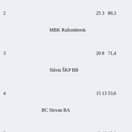
2
25
3
89,3
MBK Ružomberok
3
20
8
71,4
Slávia ŠKP BB
4
15
13
53,6
BC Slovan BA