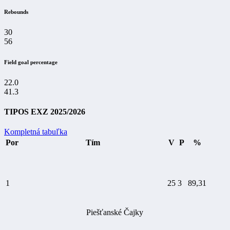
Rebounds
30
56
Field goal percentage
22.0
41.3
TIPOS EXZ 2025/2026
Kompletná tabuľka
Por
Tím
V
P
%
1
25
3
89,31
Piešťanské Čajky