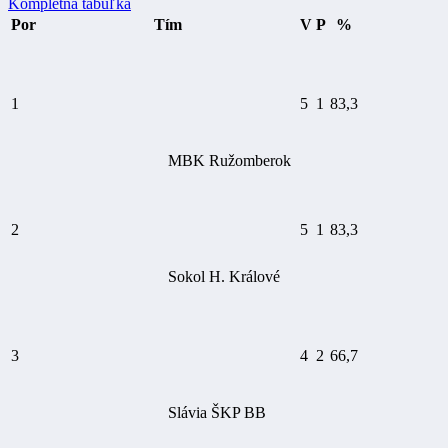
Kompletná tabuľka
Por
Tím
V
P
%
1
5
1
83,3
MBK Ružomberok
2
5
1
83,3
Sokol H. Králové
3
4
2
66,7
Slávia ŠKP BB