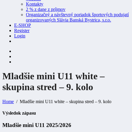
Kontakty
2 % z dane z príjmov
Organizačný a návštevný poriadok športových podujatí
organizovaných Slávia Banská Bystrica, s.r.o.
E-SHOP
Register
Login
Mladšie mini U11 white –
skupina stred – 9.
kolo
Home
Mladšie mini U11 white – skupina stred – 9. kolo
Výsledok zápasu
Mladšie mini U11 2025/2026