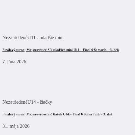
Nezatriedené
U11 - mladšie mini
Finálový turnaj Majstrovstiev SR mladších mini U11 – Final 6 Šamorín – 3. deň
7. júna 2026
Nezatriedené
U14 - žiačky
Finálový turnaj Majstrovstiev SR žiačok U14 – Final 6 Stará Turá – 3. deň
31. mája 2026