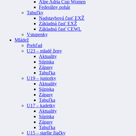
Alpe Adria Cup Women
Federálny pohár
Tabuľky
Nadstavbová časť EXŽ
Základná časť EXŽ
Základná časť CEWL
Vstupenky
Mládež
Prehľad
U23 – mladé ženy
Aktuality
Súpiska
Zápasy
Tabuľka
U19 – juniorky
Aktuality
Súpiska
Zápasy
Tabuľka
U17 – kadetky
Aktuality
Súpiska
Zápasy
Tabuľka
U15 – staršie žiačky