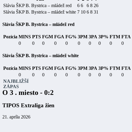
Slávia ŠKP B. Bystrica – mládež red
6
6
6
8
26
Slávia ŠKP B. Bystrica – mládež white
7
10
6
8
31
Slávia ŠKP B. Bystrica – mládež red
Pozícia
MINS
PTS
FGM
FGA
FG%
3PM
3PA
3P%
FTM
FTA
0
0
0
0
0
0
0
0
0
0
Slávia ŠKP B. Bystrica – mládež white
Pozícia
MINS
PTS
FGM
FGA
FG%
3PM
3PA
3P%
FTM
FTA
0
0
0
0
0
0
0
0
0
0
NAJBLIŽŠÍ
ZÁPAS
O 3 . miesto - 0:2
TIPOS Extraliga žien
21. apríla 2026