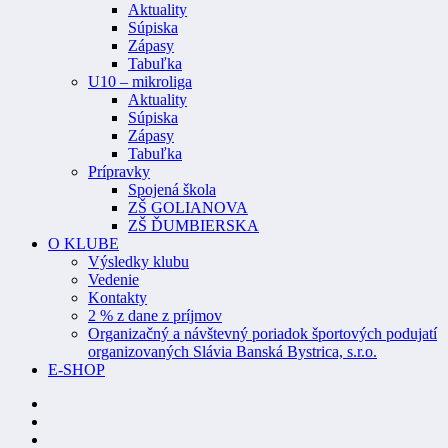
Aktuality
Súpiska
Zápasy
Tabuľka
U10 – mikroliga
Aktuality
Súpiska
Zápasy
Tabuľka
Prípravky
Spojená škola
ZŠ GOLIANOVA
ZŠ ĎUMBIERSKA
O KLUBE
Výsledky klubu
Vedenie
Kontakty
2 % z dane z príjmov
Organizačný a návštevný poriadok športových podujatí
organizovaných Slávia Banská Bystrica, s.r.o.
E-SHOP