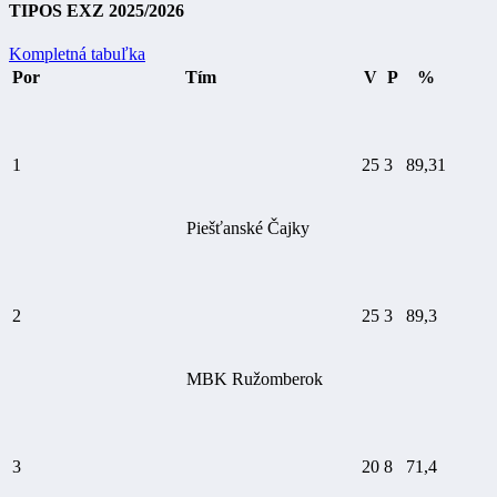
TIPOS EXZ 2025/2026
Kompletná tabuľka
Por
Tím
V
P
%
1
25
3
89,31
Piešťanské Čajky
2
25
3
89,3
MBK Ružomberok
3
20
8
71,4