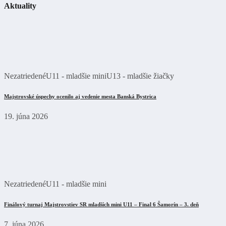
Aktuality
Nezatriedené
U11 - mladšie mini
U13 - mladšie žiačky
Majstrovské úspechy ocenilo aj vedenie mesta Banská Bystrica
19. júna 2026
Nezatriedené
U11 - mladšie mini
Finálový turnaj Majstrovstiev SR mladších mini U11 – Final 6 Šamorín – 3. deň
7. júna 2026