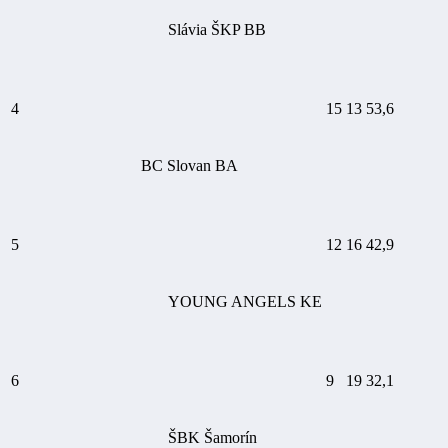
Slávia ŠKP BB
4
15
13
53,6
BC Slovan BA
5
12
16
42,9
YOUNG ANGELS KE
6
9
19
32,1
ŠBK Šamorín