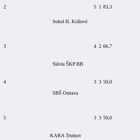
2
5
1
83,3
Sokol H. Králové
3
4
2
66,7
Slávia ŠKP BB
4
3
3
50,0
SBŠ Ostrava
5
3
3
50,0
KARA Trutnov