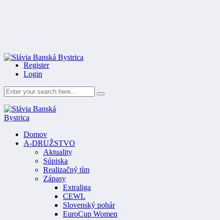
Register
Login
Domov
A-DRUŽSTVO
Aktuality
Súpiska
Realizačný tím
Zápasy
Extraliga
CEWL
Slovenský pohár
EuroCup Women