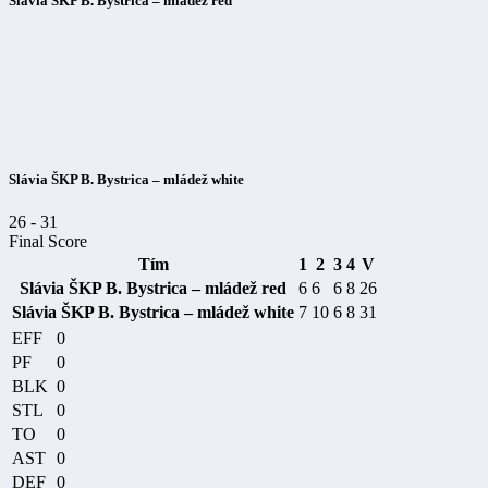
Slávia ŠKP B. Bystrica – mládež red
Slávia ŠKP B. Bystrica – mládež white
26
-
31
Final Score
Tím
1
2
3
4
V
Slávia ŠKP B. Bystrica – mládež red
6
6
6
8
26
Slávia ŠKP B. Bystrica – mládež white
7
10
6
8
31
EFF
0
PF
0
BLK
0
STL
0
TO
0
AST
0
DEF
0