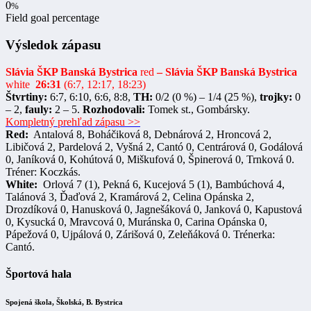
0
%
Field goal percentage
Výsledok zápasu
Slávia ŠKP Banská Bystrica
red
– Slávia ŠKP Banská Bystrica
white
26:31
(6:7, 12:17, 18:23)
Štvrtiny:
6:7, 6:10, 6:6, 8:8,
TH:
0/2 (0 %) – 1/4 (25 %),
trojky:
0
– 2,
fauly:
2 – 5.
Rozhodovali:
Tomek st., Gombársky.
Kompletný prehľad zápasu >>
Red:
Antalová 8, Boháčiková 8, Debnárová 2, Hroncová 2,
Libičová 2, Pardelová 2, Vyšná 2, Cantó 0, Centrárová 0, Godálová
0, Janíková 0, Kohútová 0, Miškufová 0, Špinerová 0, Trnková 0.
Tréner: Koczkás.
White:
Orlová 7 (1), Pekná 6, Kucejová 5 (1), Bambúchová 4,
Talánová 3, Ďaďová 2, Kramárová 2, Celina Opánska 2,
Drozdíková 0, Hanusková 0, Jagnešáková 0, Janková 0, Kapustová
0, Kysucká 0, Mravcová 0, Muránska 0, Carina Opánska 0,
Pápežová 0, Ujpálová 0, Zárišová 0, Zeleňáková 0. Trénerka:
Cantó.
Športová hala
Spojená škola, Školská, B. Bystrica