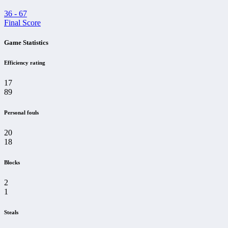
36
-
67
Final Score
Game Statistics
Efficiency rating
17
89
Personal fouls
20
18
Blocks
2
1
Steals