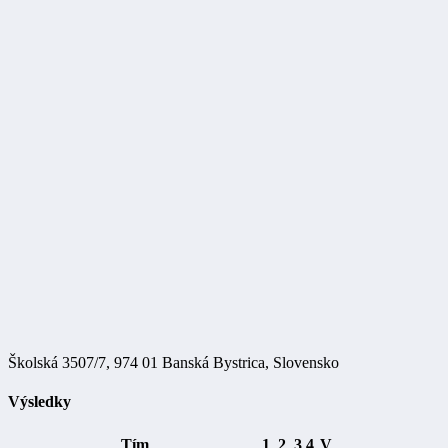
Školská 3507/7, 974 01 Banská Bystrica, Slovensko
Výsledky
Tím
1
2
3
4
V