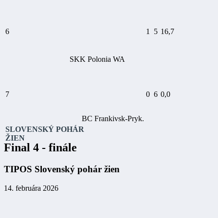
6
1
5
16,7
SKK Polonia WA
7
0
6
0,0
BC Frankivsk-Pryk.
SLOVENSKÝ POHÁR
ŽIEN
Final 4 - finále
TIPOS Slovenský pohár žien
14. februára 2026