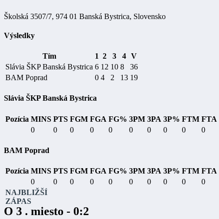
Školská 3507/7, 974 01 Banská Bystrica, Slovensko
Výsledky
Tím
1
2
3
4
V
Slávia ŠKP Banská Bystrica
6
12
10
8
36
BAM Poprad
0
4
2
13
19
Slávia ŠKP Banská Bystrica
Pozícia
MINS
PTS
FGM
FGA
FG%
3PM
3PA
3P%
FTM
FTA
0
0
0
0
0
0
0
0
0
0
BAM Poprad
Pozícia
MINS
PTS
FGM
FGA
FG%
3PM
3PA
3P%
FTM
FTA
0
0
0
0
0
0
0
0
0
0
NAJBLIŽŠÍ
ZÁPAS
O 3 . miesto - 0:2