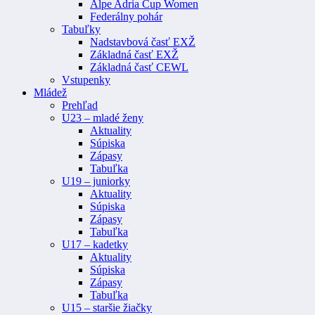
Alpe Adria Cup Women
Federálny pohár
Tabuľky
Nadstavbová časť EXŽ
Základná časť EXŽ
Základná časť CEWL
Vstupenky
Mládež
Prehľad
U23 – mladé ženy
Aktuality
Súpiska
Zápasy
Tabuľka
U19 – juniorky
Aktuality
Súpiska
Zápasy
Tabuľka
U17 – kadetky
Aktuality
Súpiska
Zápasy
Tabuľka
U15 – staršie žiačky