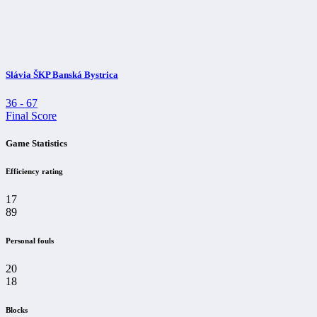
Slávia ŠKP Banská Bystrica
36
-
67
Final Score
Game Statistics
Efficiency rating
17
89
Personal fouls
20
18
Blocks