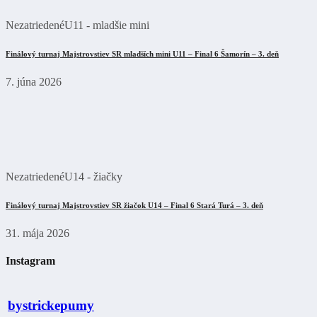
Nezatriedené
U11 - mladšie mini
Finálový turnaj Majstrovstiev SR mladších mini U11 – Final 6 Šamorín – 3. deň
7. júna 2026
Nezatriedené
U14 - žiačky
Finálový turnaj Majstrovstiev SR žiačok U14 – Final 6 Stará Turá – 3. deň
31. mája 2026
Instagram
bystrickepumy