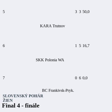
5
3
3
50,0
KARA Trutnov
6
1
5
16,7
SKK Polonia WA
7
0
6
0,0
BC Frankivsk-Pryk.
SLOVENSKÝ POHÁR
ŽIEN
Final 4 - finále