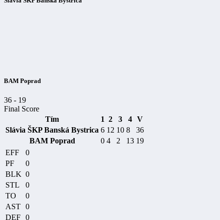
Slávia ŠKP Banská Bystrica
BAM Poprad
36
-
19
Final Score
Tím
1
2
3
4
V
Slávia ŠKP Banská Bystrica
6
12
10
8
36
BAM Poprad
0
4
2
13
19
EFF
0
PF
0
BLK
0
STL
0
TO
0
AST
0
DEF
0