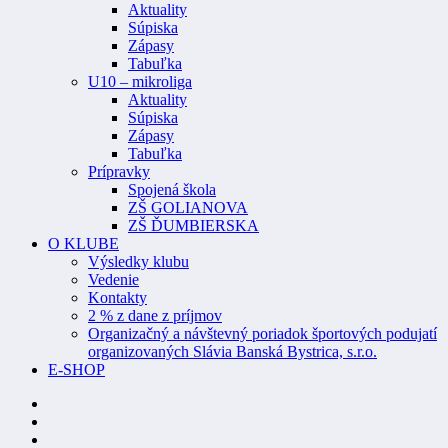
Aktuality
Súpiska
Zápasy
Tabuľka
U10 – mikroliga
Aktuality
Súpiska
Zápasy
Tabuľka
Prípravky
Spojená škola
ZŠ GOLIANOVA
ZŠ ĎUMBIERSKA
O KLUBE
Výsledky klubu
Vedenie
Kontakty
2 % z dane z príjmov
Organizačný a návštevný poriadok športových podujatí
organizovaných Slávia Banská Bystrica, s.r.o.
E-SHOP