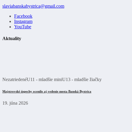
slaviabanskabystrica@gmail.com
Facebook
Instagram
YouTube
Aktuality
Nezatriedené
U11 - mladšie mini
U13 - mladšie žiačky
Majstrovské úspechy ocenilo aj vedenie mesta Banská Bystrica
19. júna 2026