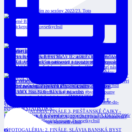
Toto je strieborný tím zo sezóny 2022/23. Toto
Čajkám sme vzdorovali, nakoniec končíme sezón
FINÁLE 3 Dnes o 18:00 v priamom prenose na RTVS :
VEOLIA POZÁPASOVÉ ROZHOVORY: 2. FINÁLE,
SLÁVIA
📸FOTOGALÉRIA: 2. FINÁLE, SLÁVIA BANSKÁ BYST