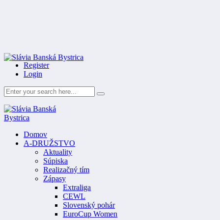
Register
Login
Domov
A-DRUŽSTVO
Aktuality
Súpiska
Realizačný tím
Zápasy
Extraliga
CEWL
Slovenský pohár
EuroCup Women