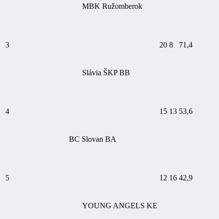
MBK Ružomberok
3
20
8
71,4
Slávia ŠKP BB
4
15
13
53,6
BC Slovan BA
5
12
16
42,9
YOUNG ANGELS KE