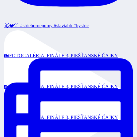
🥈❤️🤍 #striebornepumy #slaviabb #bystric
📸FOTOGALÉRIA: FINÁLE 3, PIEŠŤANSKÉ ČAJKY
📸FOTOGALÉRIA: FINÁLE 3, PIEŠŤANSKÉ ČAJKY
📸FOTOGALÉRIA: FINÁLE 3, PIEŠŤANSKÉ ČAJKY