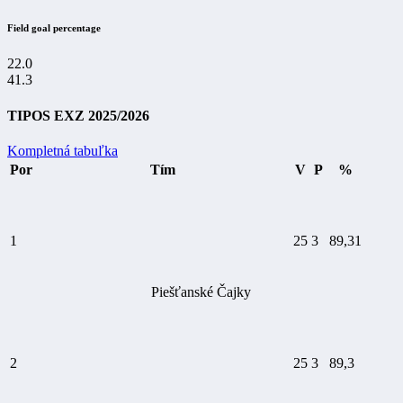
Field goal percentage
22.0
41.3
TIPOS EXZ 2025/2026
Kompletná tabuľka
Por
Tím
V
P
%
1
25
3
89,31
Piešťanské Čajky
2
25
3
89,3