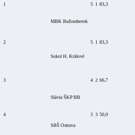
1
5
1
83,3
MBK Ružomberok
2
5
1
83,3
Sokol H. Králové
3
4
2
66,7
Slávia ŠKP BB
4
3
3
50,0
SBŠ Ostrava