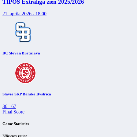
TIPOS Extraliga žien 2025/2026
21. apríla 2026 - 18:00
BC Slovan Bratislava
Slávia ŠKP Banská Bystrica
36
-
67
Final Score
Game Statistics
Efficiency rating