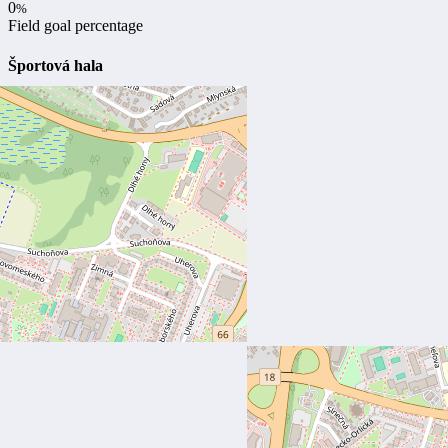
0
%
Field goal percentage
Športová hala
Aréna Poprad