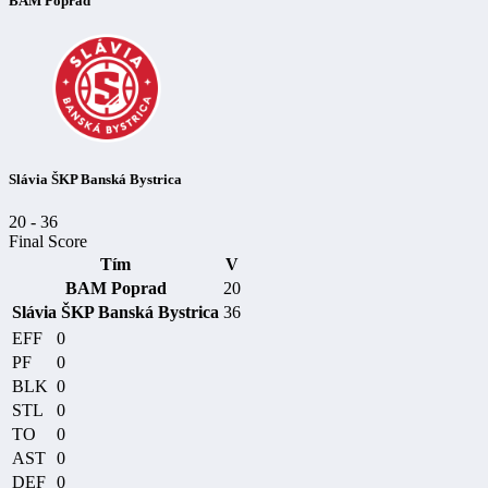
BAM Poprad
Slávia ŠKP Banská Bystrica
20
-
36
Final Score
Tím
V
BAM Poprad
20
Slávia ŠKP Banská Bystrica
36
EFF
0
PF
0
BLK
0
STL
0
TO
0
AST
0
DEF
0