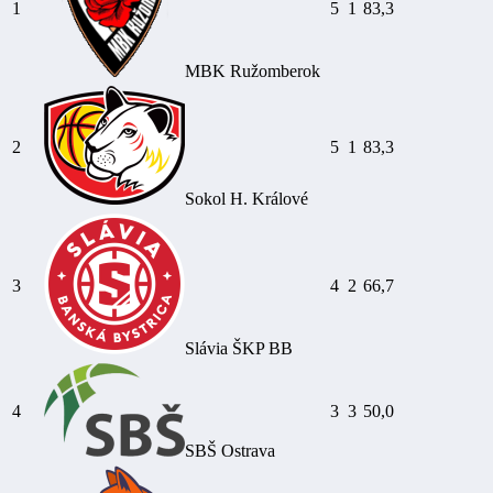
1
5
1
83,3
MBK Ružomberok
2
5
1
83,3
Sokol H. Králové
3
4
2
66,7
Slávia ŠKP BB
4
3
3
50,0
SBŠ Ostrava