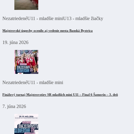
Nezatriedené
U11 - mladšie mini
U13 - mladšie žiačky
Majstrovské úspechy ocenilo aj vedenie mesta Banská Bystrica
19. júna 2026
Nezatriedené
U11 - mladšie mini
Finálový turnaj Majstrovstiev SR mladších mini U11 – Final 6 Šamorín – 3. deň
7. júna 2026