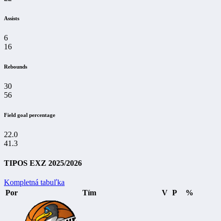
Assists
6
16
Rebounds
30
56
Field goal percentage
22.0
41.3
TIPOS EXZ 2025/2026
Kompletná tabuľka
Por
Tím
V
P
%