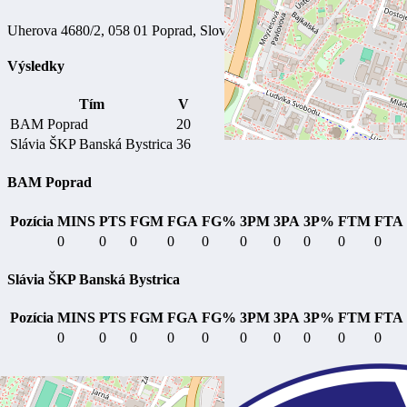
Uherova 4680/2, 058 01 Poprad, Slovensko
Výsledky
Tím
V
BAM Poprad
20
Slávia ŠKP Banská Bystrica
36
BAM Poprad
Pozícia
MINS
PTS
FGM
FGA
FG%
3PM
3PA
3P%
FTM
FTA
0
0
0
0
0
0
0
0
0
0
Slávia ŠKP Banská Bystrica
Pozícia
MINS
PTS
FGM
FGA
FG%
3PM
3PA
3P%
FTM
FTA
0
0
0
0
0
0
0
0
0
0