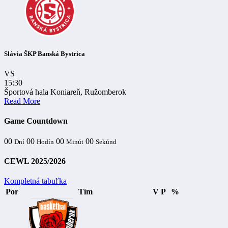
Slávia ŠKP Banská Bystrica
VS
15:30
Športová hala Koniareň, Ružomberok
Read More
Game Countdown
00
00
00
00
Dní
Hodín
Minút
Sekúnd
CEWL 2025/2026
Kompletná tabuľka
Por
Tím
V
P
%