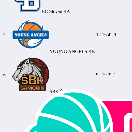
BC Slovan BA
5
12
16
42,9
YOUNG ANGELS KE
6
9
19
32,1
ŠBK Šamorín