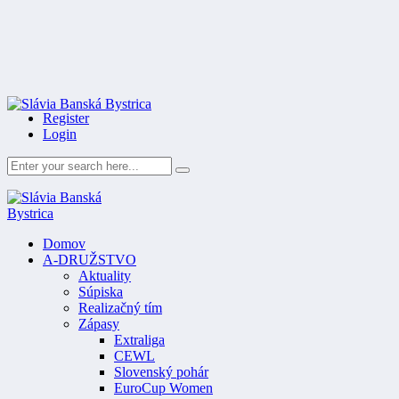
Register
Login
Domov
A-DRUŽSTVO
Aktuality
Súpiska
Realizačný tím
Zápasy
Extraliga
CEWL
Slovenský pohár
EuroCup Women