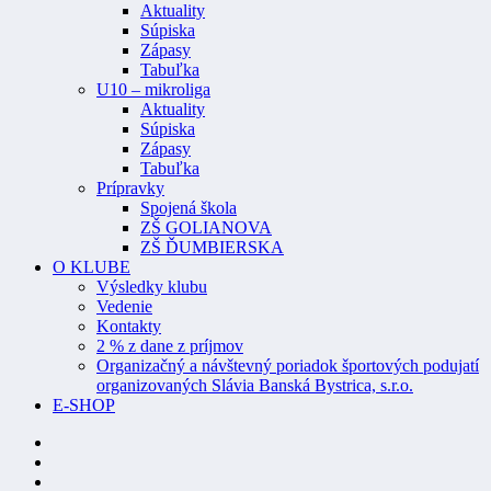
Aktuality
Súpiska
Zápasy
Tabuľka
U10 – mikroliga
Aktuality
Súpiska
Zápasy
Tabuľka
Prípravky
Spojená škola
ZŠ GOLIANOVA
ZŠ ĎUMBIERSKA
O KLUBE
Výsledky klubu
Vedenie
Kontakty
2 % z dane z príjmov
Organizačný a návštevný poriadok športových podujatí
organizovaných Slávia Banská Bystrica, s.r.o.
E-SHOP