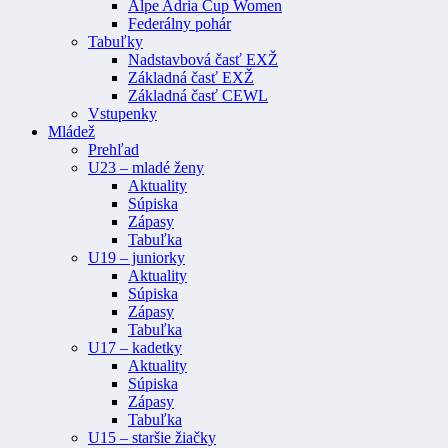
Alpe Adria Cup Women
Federálny pohár
Tabuľky
Nadstavbová časť EXŽ
Základná časť EXŽ
Základná časť CEWL
Vstupenky
Mládež
Prehľad
U23 – mladé ženy
Aktuality
Súpiska
Zápasy
Tabuľka
U19 – juniorky
Aktuality
Súpiska
Zápasy
Tabuľka
U17 – kadetky
Aktuality
Súpiska
Zápasy
Tabuľka
U15 – staršie žiačky