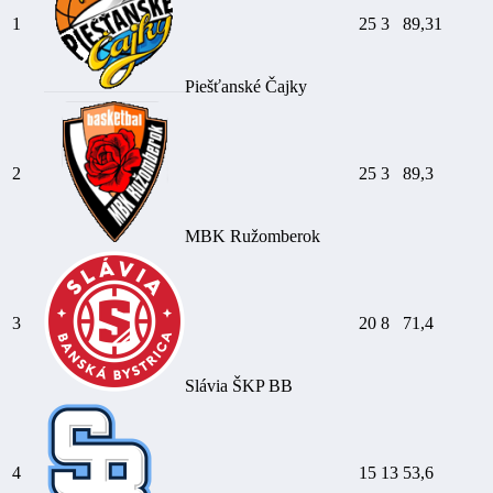
1
25
3
89,31
Piešťanské Čajky
2
25
3
89,3
MBK Ružomberok
3
20
8
71,4
Slávia ŠKP BB
4
15
13
53,6