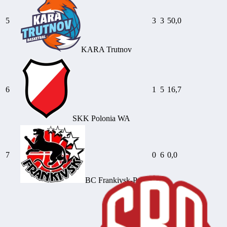
5
3
3
50,0
KARA Trutnov
6
1
5
16,7
SKK Polonia WA
7
0
6
0,0
BC Frankivsk-Pryk.