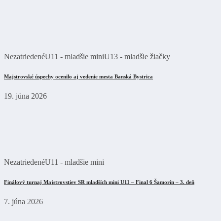
Nezatriedené
U11 - mladšie mini
U13 - mladšie žiačky
Majstrovské úspechy ocenilo aj vedenie mesta Banská Bystrica
19. júna 2026
Nezatriedené
U11 - mladšie mini
Finálový turnaj Majstrovstiev SR mladších mini U11 – Final 6 Šamorín – 3. deň
7. júna 2026