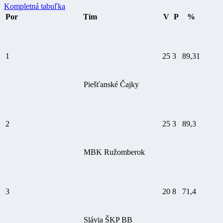
Kompletná tabuľka
Por
Tím
V
P
%
1
25
3
89,31
Piešťanské Čajky
2
25
3
89,3
MBK Ružomberok
3
20
8
71,4
Slávia ŠKP BB