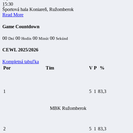
15:30
Športová hala Koniareň, Ružomberok
Read More
Game Countdown
00
00
00
00
Dní
Hodín
Minút
Sekúnd
CEWL 2025/2026
Kompletná tabuľka
Por
Tím
V
P
%
1
5
1
83,3
MBK Ružomberok
2
5
1
83,3