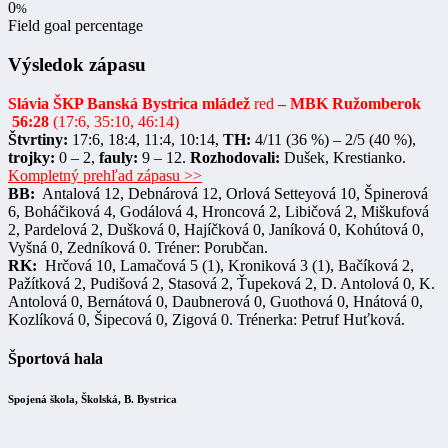
0
%
Field goal percentage
Výsledok zápasu
Slávia ŠKP Banská Bystrica mládež
red
– MBK Ružomberok
56:28
(17:6, 35:10, 46:14)
Štvrtiny:
17:6, 18:4, 11:4, 10:14,
TH:
4/11 (36 %) – 2/5 (40 %),
trojky:
0 – 2,
fauly:
9 – 12.
Rozhodovali:
Dušek, Krestianko.
Kompletný prehľad zápasu >>
BB:
Antalová 12, Debnárová 12, Orlová Setteyová 10, Špinerová
6, Boháčiková 4, Godálová 4, Hroncová 2, Libičová 2, Miškufová
2, Pardelová 2, Dušková 0, Hajíčková 0, Janíková 0, Kohútová 0,
Vyšná 0, Zedníková 0. Tréner: Porubčan.
RK:
Hrčová 10, Lamačová 5 (1), Kroniková 3 (1), Bačíková 2,
Pažítková 2, Pudišová 2, Stasová 2, Ťupeková 2, D. Antolová 0, K.
Antolová 0, Bernátová 0, Daubnerová 0, Guothová 0, Hnátová 0,
Kozlíková 0, Šipecová 0, Zigová 0. Trénerka: Petruf Huťková.
Športová hala
Spojená škola, Školská, B. Bystrica