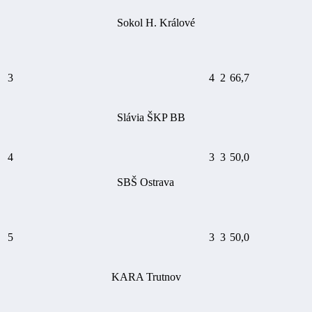
Sokol H. Králové
3
4
2
66,7
Slávia ŠKP BB
4
3
3
50,0
SBŠ Ostrava
5
3
3
50,0
KARA Trutnov