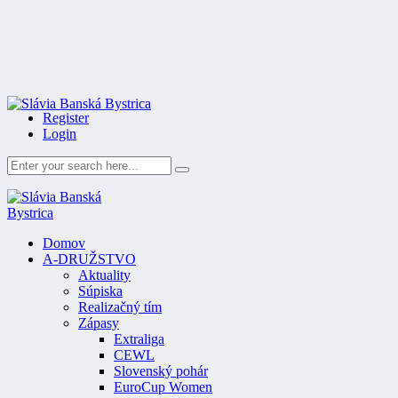
Register
Login
Domov
A-DRUŽSTVO
Aktuality
Súpiska
Realizačný tím
Zápasy
Extraliga
CEWL
Slovenský pohár
EuroCup Women