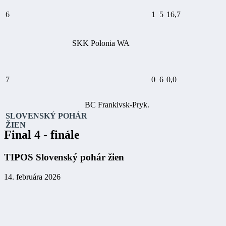
6
1
5
16,7
SKK Polonia WA
7
0
6
0,0
BC Frankivsk-Pryk.
SLOVENSKÝ POHÁR
ŽIEN
Final 4 - finále
TIPOS Slovenský pohár žien
14. februára 2026