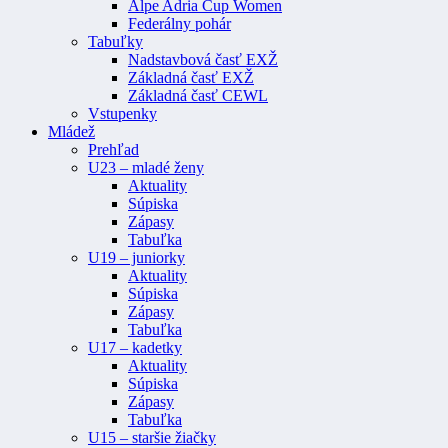
Alpe Adria Cup Women
Federálny pohár
Tabuľky
Nadstavbová časť EXŽ
Základná časť EXŽ
Základná časť CEWL
Vstupenky
Mládež
Prehľad
U23 – mladé ženy
Aktuality
Súpiska
Zápasy
Tabuľka
U19 – juniorky
Aktuality
Súpiska
Zápasy
Tabuľka
U17 – kadetky
Aktuality
Súpiska
Zápasy
Tabuľka
U15 – staršie žiačky