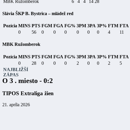
MBK Ružomberok
6
4
4
14
28
Slávia ŠKP B. Bystrica – mládež red
Pozícia
MINS
PTS
FGM
FGA
FG%
3PM
3PA
3P%
FTM
FTA
0
56
0
0
0
0
0
0
4
11
MBK Ružomberok
Pozícia
MINS
PTS
FGM
FGA
FG%
3PM
3PA
3P%
FTM
FTA
0
28
0
0
0
2
0
0
2
5
NAJBLIŽŠÍ
ZÁPAS
O 3 . miesto - 0:2
TIPOS Extraliga žien
21. apríla 2026