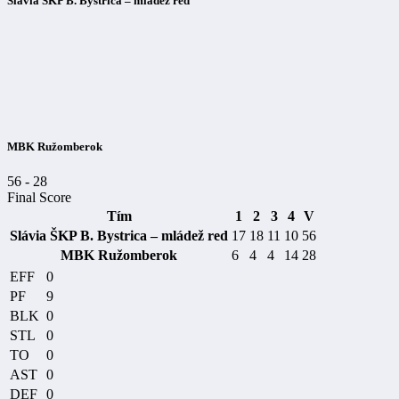
Slávia ŠKP B. Bystrica – mládež red
MBK Ružomberok
56
-
28
Final Score
Tím
1
2
3
4
V
Slávia ŠKP B. Bystrica – mládež red
17
18
11
10
56
MBK Ružomberok
6
4
4
14
28
EFF
0
PF
9
BLK
0
STL
0
TO
0
AST
0
DEF
0