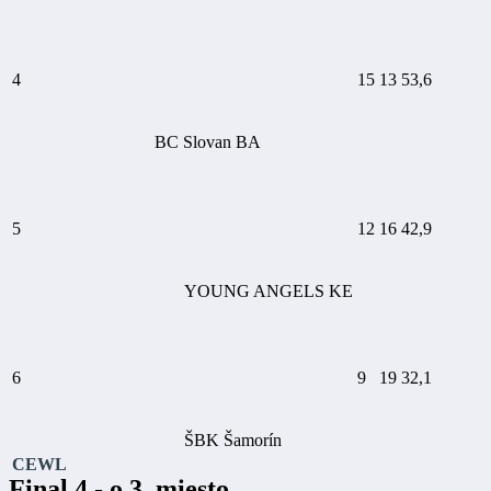
4
15
13
53,6
BC Slovan BA
5
12
16
42,9
YOUNG ANGELS KE
6
9
19
32,1
ŠBK Šamorín
CEWL
Final 4 - o 3. miesto