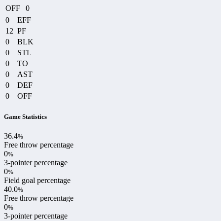
OFF
0
0
EFF
12
PF
0
BLK
0
STL
0
TO
0
AST
0
DEF
0
OFF
Game Statistics
36.4
%
Free throw percentage
0
%
3-pointer percentage
0
%
Field goal percentage
40.0
%
Free throw percentage
0
%
3-pointer percentage