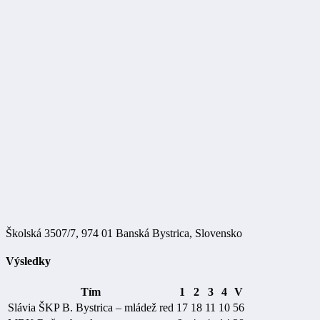
Školská 3507/7, 974 01 Banská Bystrica, Slovensko
Výsledky
Tím
1
2
3
4
V
Slávia ŠKP B. Bystrica – mládež red
17
18
11
10
56