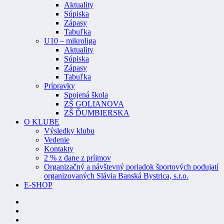
Aktuality
Súpiska
Zápasy
Tabuľka
U10 – mikroliga
Aktuality
Súpiska
Zápasy
Tabuľka
Prípravky
Spojená škola
ZŠ GOLIANOVA
ZŠ ĎUMBIERSKA
O KLUBE
Výsledky klubu
Vedenie
Kontakty
2 % z dane z príjmov
Organizačný a návštevný poriadok športových podujatí
organizovaných Slávia Banská Bystrica, s.r.o.
E-SHOP