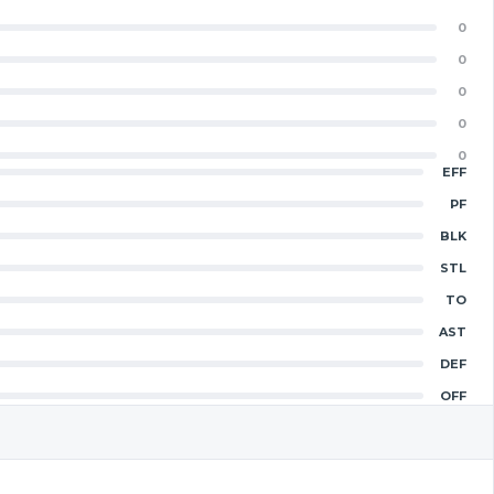
0
0
0
0
0
EFF
PF
BLK
STL
TO
AST
DEF
OFF