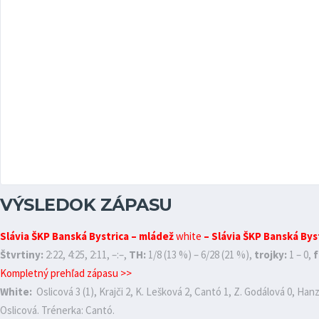
VÝSLEDOK ZÁPASU
Slávia ŠKP Banská Bystrica – mládež
white
– Slávia ŠKP Banská Bys
Štvrtiny:
2:22, 4:25, 2:11, –:–,
TH:
1/8 (13 %) – 6/28 (21 %),
trojky:
1 – 0,
f
Kompletný prehľad zápasu >>
White:
Oslicová 3 (1), Krajči 2, K. Lešková 2, Cantó 1, Z. Godálová 0, Ha
Oslicová. Trénerka: Cantó.