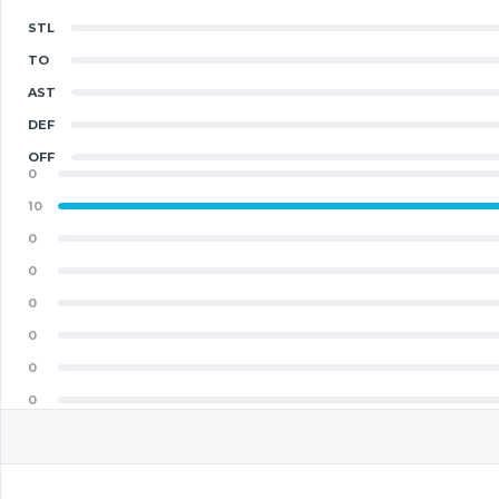
STL
TO
AST
DEF
OFF
0
10
0
0
0
0
0
0