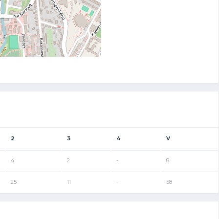
2
3
4
V
4
2
-
8
25
11
-
58