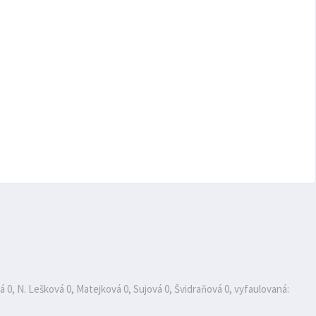
á 0, N. Lešková 0, Matejková 0, Sujová 0, Švidraňová 0, vyfaulovaná: