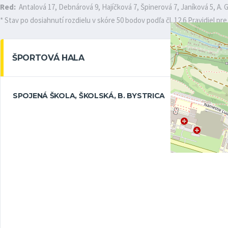
Red:
Antalová 17, Debnárová 9, Hajíčková 7, Špinerová 7, Janíková 5, A. 
* Stav po dosiahnutí rozdielu v skóre 50 bodov podľa čl. 12.6 Pravidiel pr
ŠPORTOVÁ HALA
SPOJENÁ ŠKOLA, ŠKOLSKÁ, B. BYSTRICA