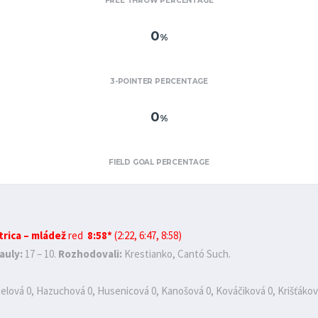
FREE THROW PERCENTAGE
0
%
3-POINTER PERCENTAGE
0
%
FIELD GOAL PERCENTAGE
trica – mládež
red
8:58*
(2:22, 6:47, 8:58)
auly:
17 – 10.
Rozhodovali:
Krestianko, Cantó Such.
nzelová 0, Hazuchová 0, Husenicová 0, Kanošová 0, Kováčiková 0, Krišťákov