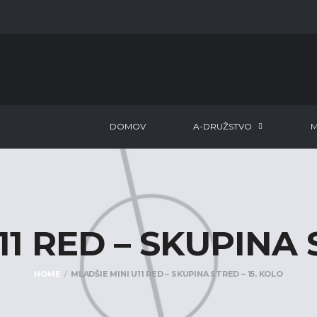
DOMOV
A-DRUŽSTVO
M
1 RED – SKUPINA 
HOME
MLADŠIE MINI U11 RED – SKUPINA STRED – 15. KOLO