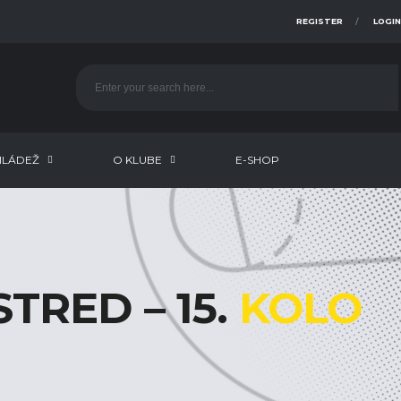
REGISTER
LOGIN
LÁDEŽ
O KLUBE
E-SHOP
STRED – 15.
KOLO