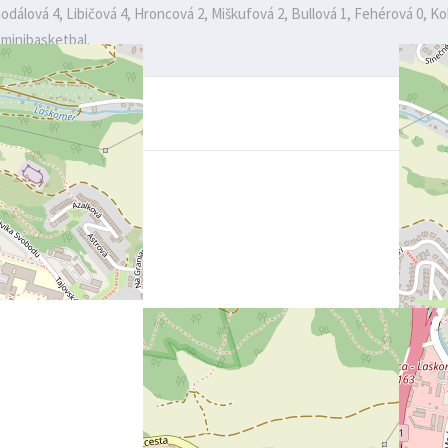
Godálová 4, Libičová 4, Hroncová 2, Miškufová 2, Bullová 1, Fehérová 0, K
e minibasketbal.