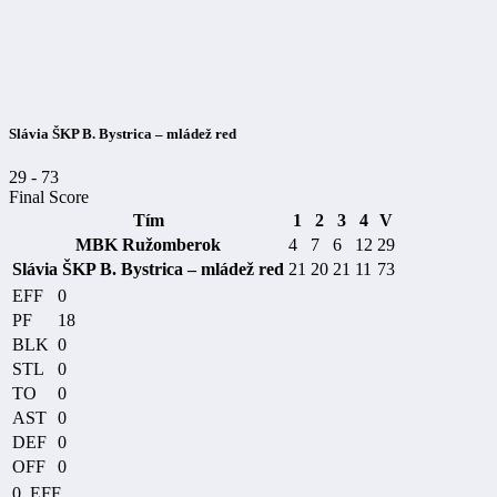
Slávia ŠKP B. Bystrica – mládež red
29
-
73
Final Score
Tím
1
2
3
4
V
MBK Ružomberok
4
7
6
12
29
Slávia ŠKP B. Bystrica – mládež red
21
20
21
11
73
EFF
0
PF
18
BLK
0
STL
0
TO
0
AST
0
DEF
0
OFF
0
0
EFF