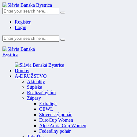
Register
Login
Domov
A-DRUŽSTVO
Aktuality
Súpiska
Realizačný tím
Zápasy
Extraliga
CEWL
Slovenský pohár
EuroCup Women
Alpe Adria Cup Women
Federálny pohár
Tabuľky