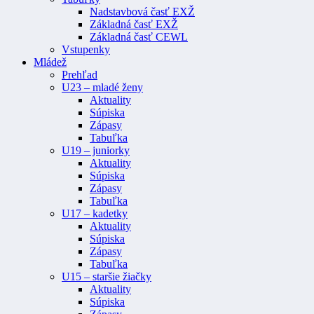
Nadstavbová časť EXŽ
Základná časť EXŽ
Základná časť CEWL
Vstupenky
Mládež
Prehľad
U23 – mladé ženy
Aktuality
Súpiska
Zápasy
Tabuľka
U19 – juniorky
Aktuality
Súpiska
Zápasy
Tabuľka
U17 – kadetky
Aktuality
Súpiska
Zápasy
Tabuľka
U15 – staršie žiačky
Aktuality
Súpiska