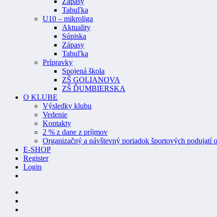
Zápasy
Tabuľka
U10 – mikroliga
Aktuality
Súpiska
Zápasy
Tabuľka
Prípravky
Spojená škola
ZŠ GOLIANOVA
ZŠ ĎUMBIERSKA
O KLUBE
Výsledky klubu
Vedenie
Kontakty
2 % z dane z príjmov
Organizačný a návštevný poriadok športových podujatí o
E-SHOP
Register
Login