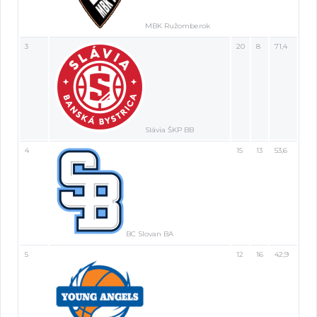
MBK Ružomberok
3
20
8
71,4
Slávia ŠKP BB
4
15
13
53,6
BC Slovan BA
5
12
16
42,9