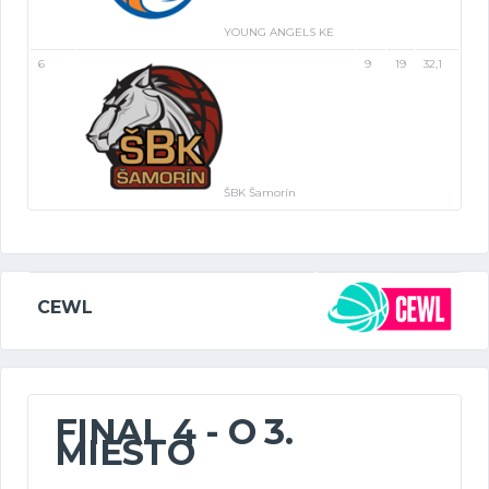
YOUNG ANGELS KE
6
9
19
32,1
ŠBK Šamorín
CEWL
FINAL 4 - O 3.
MIESTO