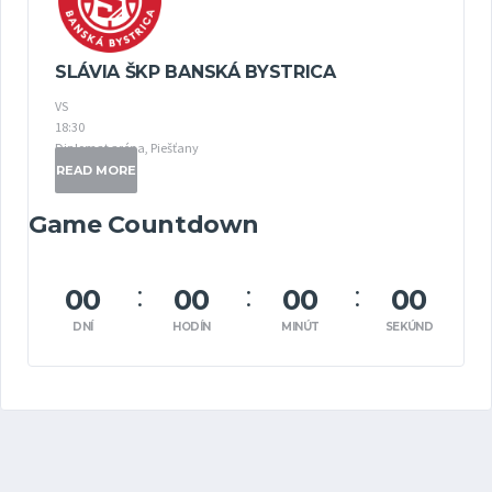
SLÁVIA ŠKP BANSKÁ BYSTRICA
VS
18:30
Diplomat aréna, Piešťany
READ MORE
Game Countdown
00
00
00
00
DNÍ
HODÍN
MINÚT
SEKÚND