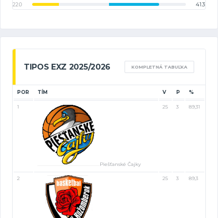
22.0
41.3
TIPOS EXZ 2025/2026
KOMPLETNÁ TABUĽKA
POR
TÍM
V
P
%
1
25
3
89,31
Piešťanské Čajky
2
25
3
89,3