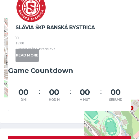
SLÁVIA ŠKP BANSKÁ BYSTRICA
VS
18:00
Gopass aréna, Bratislava
READ MORE
Game Countdown
00
00
00
00
DNÍ
HODÍN
MINÚT
SEKÚND
Leaflet
|
Map data ©
OpenStreetMap
contributors