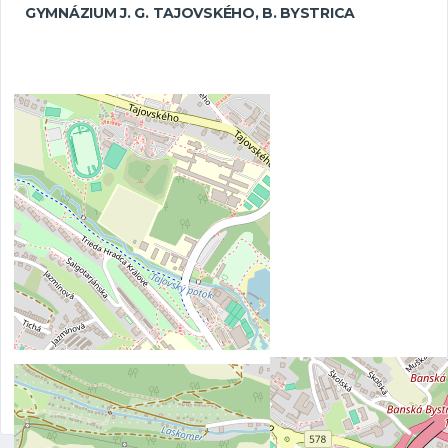
GYMNÁZIUM J. G. TAJOVSKÉHO, B. BYSTRICA
Tajovského 325/25, 974 09 Banská Bystrica, Slovensko