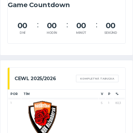
Game Countdown
00
00
00
00
DNÍ
HODÍN
MINÚT
SEKÚND
CEWL 2025/2026
KOMPLETNÁ TABUĽKA
POR
TÍM
V
P
%
1
5
1
83,3