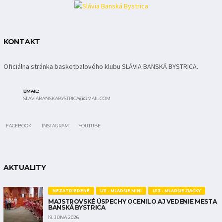
KONTAKT
Oficiálna stránka basketbalového klubu SLÁVIA BANSKÁ BYSTRICA.
EMAIL:
SLAVIABANSKABYSTRICA@GMAIL.COM
FACEBOOK
INSTAGRAM
YOUTUBE
AKTUALITY
NEZATRIEDENÉ
U11 - MLADŠIE MINI
U13 - MLADŠIE ŽIAČKY
MAJSTROVSKÉ ÚSPECHY OCENILO AJ VEDENIE MESTA
BANSKÁ BYSTRICA
19. JÚNA 2026