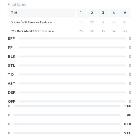
Final Score
TÍM
1
2
3
4
V
Slávia ŠKP Banská Bystrica
15
20
12
6
53
YOUNG ANGELS U19 Košice
25
26
15
14
80
EFF
0
PF
0
BLK
0
STL
0
TO
0
AST
0
DEF
0
OFF
0
0
EFF
0
PF
0
BLK
0
STL