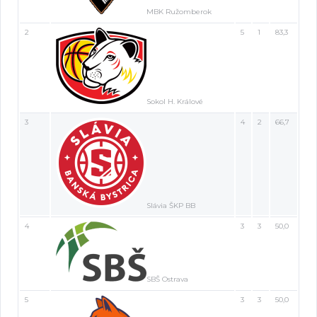
MBK Ružomberok
2
5
1
83,3
Sokol H. Králové
3
4
2
66,7
Slávia ŠKP BB
4
3
3
50,0
SBŠ Ostrava
5
3
3
50,0