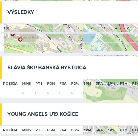
VÝSLEDKY
TÍM
1
2
3
4
V
Slávia ŠKP Banská Bystrica
15
20
12
6
53
YOUNG ANGELS U19 Košice
25
26
15
14
80
SLÁVIA ŠKP BANSKÁ BYSTRICA
POZÍCIA
MINS
PTS
FGM
FGA
FG%
3PM
3PA
3P%
FTM
FT
0
0
0
0
0
0
0
0
0
0
YOUNG ANGELS U19 KOŠICE
POZÍCIA
MINS
PTS
FGM
FGA
FG%
3PM
3PA
3P%
FTM
FT