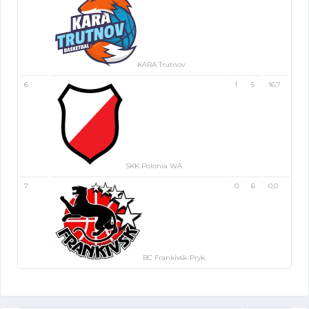
KARA Trutnov
6
1
5
16,7
SKK Polonia WA
7
0
6
0,0
BC Frankivsk-Pryk.