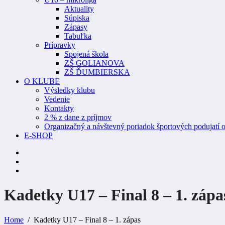
Aktuality
Súpiska
Zápasy
Tabuľka
Prípravky
Spojená škola
ZŠ GOLIANOVA
ZŠ ĎUMBIERSKA
O KLUBE
Výsledky klubu
Vedenie
Kontakty
2 % z dane z príjmov
Organizačný a návštevný poriadok športových podujatí o
E-SHOP
Kadetky U17 – Final 8 – 1.
zápa
Home
Kadetky U17 – Final 8 – 1. zápas