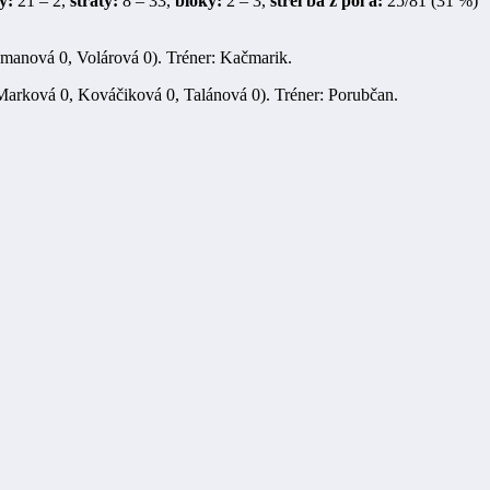
y:
21 – 2,
straty:
8 – 33,
bloky:
2 – 3,
streľba z poľa:
25/81 (31 %)
umanová 0, Volárová 0). Tréner: Kačmarik.
Marková 0, Kováčiková 0, Talánová 0). Tréner: Porubčan.