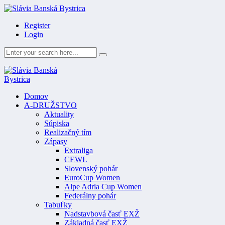
Register
Login
Domov
A-DRUŽSTVO
Aktuality
Súpiska
Realizačný tím
Zápasy
Extraliga
CEWL
Slovenský pohár
EuroCup Women
Alpe Adria Cup Women
Federálny pohár
Tabuľky
Nadstavbová časť EXŽ
Základná časť EXŽ