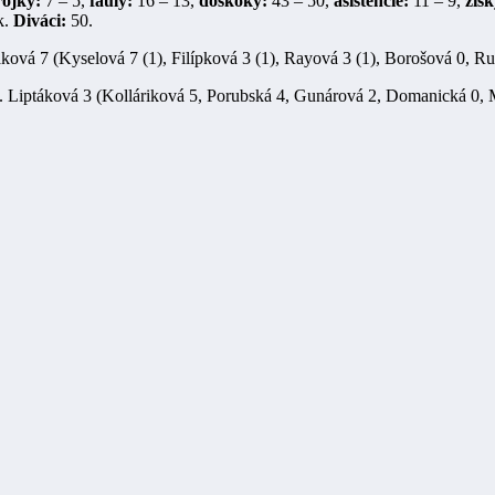
rojky:
7 – 5,
fauly:
16 – 13,
doskoky:
43 – 50,
asistencie:
11 – 9,
zisk
k.
Diváci:
50.
ková 7 (Kyselová 7 (1), Filípková 3 (1), Rayová 3 (1), Borošová 0, R
. Liptáková 3 (Kolláriková 5, Porubská 4, Gunárová 2, Domanická 0, 