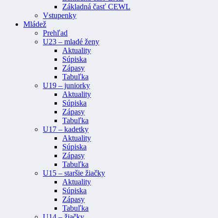
Základná časť CEWL
Vstupenky
Mládež
Prehľad
U23 – mladé ženy
Aktuality
Súpiska
Zápasy
Tabuľka
U19 – juniorky
Aktuality
Súpiska
Zápasy
Tabuľka
U17 – kadetky
Aktuality
Súpiska
Zápasy
Tabuľka
U15 – staršie žiačky
Aktuality
Súpiska
Zápasy
Tabuľka
U14 – žiačky