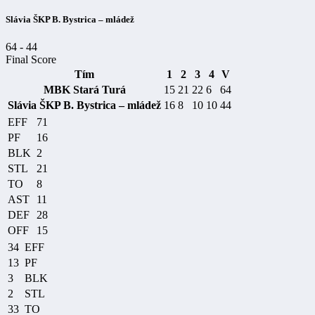
Slávia ŠKP B. Bystrica – mládež
64
-
44
Final Score
Tím
1
2
3
4
V
MBK Stará Turá
15
21
22
6
64
Slávia ŠKP B. Bystrica – mládež
16
8
10
10
44
EFF
71
PF
16
BLK
2
STL
21
TO
8
AST
11
DEF
28
OFF
15
34
EFF
13
PF
3
BLK
2
STL
33
TO