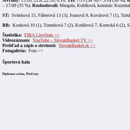
Štvrtiny:
15:16, 21:8, 22:10, 6:10,
TH:
7/13 (54 %) – 5/14 (36 %),
t
– 17/49 (35 %).
Rozhodovali:
Margala, Kubíková, komisár: Kuzmia
ST:
Sviteková 15, Fáberová 13 (3), Ivanová 9, Kovárová 7 (1), Turtá
BB:
Kosková 10 (1), Tomeková 7 (2), Kotlárová 7, Korecká 6 (2), S
Štatistika:
FIBA LiveStats >>
Videozáznam:
YouTube – SlovakBasket TV >>
Prehľad a zápis o stretnutí:
SlovakBasket.sk >>
Fotogaléria:
Foto >>
Športová hala
Diplomat aréna, Piešťany