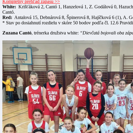
Kompletný prehľad zápasu >>
White:
Krišťáková 2, Cantó 1, Hanzelová 1, Z. Godálová 0, Hazucho
Cantó.
Red:
Antalová 15, Debnárová 8, Špinerová 8, Hajíčková 6 (1), A. Go
* Stav po dosiahnutí rozdielu v skóre 50 bodov podľa čl. 12.6 Pravidi
Zuzana Cantó
, trénerka družstva white:
“Dievčatá bojovali oba zápas