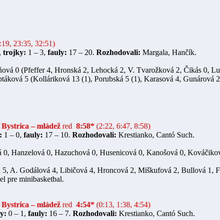
:19, 23:35, 32:51)
,
trojky:
1 – 3,
fauly:
17 – 20.
Rozhodovali:
Margala, Hančík.
vá 0 (Pfeffer 4, Hronská 2, Lehocká 2, V. Tvarožková 2, Čikás 0, Lud
áková 5 (Kolláriková 13 (1), Porubská 5 (1), Karasová 4, Gunárová 2
 Bystrica – mládež
red
8:58*
(2:22, 6:47, 8:58)
:
1 – 0,
fauly:
17 – 10.
Rozhodovali:
Krestianko, Cantó Such.
vá 0, Hanzelová 0, Hazuchová 0, Husenicová 0, Kanošová 0, Kováčikov
5, A. Godálová 4, Libičová 4, Hroncová 2, Miškufová 2, Bullová 1, F
el pre minibasketbal.
 Bystrica – mládež
red
4:54*
(0:13, 1:38, 4:54)
y:
0 – 1,
fauly:
16 – 7.
Rozhodovali:
Krestianko, Cantó Such.