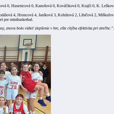
vá 0, Husenicová 0, Kanošová 0, Kováčiková 0, Krajči 0, K. Lešková 
dálová 4, Hroncová 4, Janíková 3, Kohútová 2, Libičová 2, Miškufová 
el pre minibasketbal.
y, znova bolo vidieť zlepšenie v hre, ešte chýba efektivita pri streľbe.”