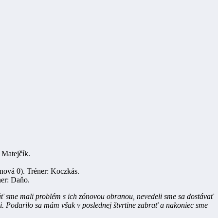
 Matejčík.
nová 0). Tréner: Koczkás.
ner: Daňo.
äť sme mali problém s ich zónovou obranou, nevedeli sme sa dostávať
ali. Podarilo sa mám však v poslednej štvrtine zabrať a nakoniec sme