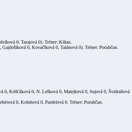
víková 0, Tarajová 0). Tréner: Kilian.
, Gajdošíková 0, Kovačíková 0, Talánová 0). Tréner: Porubčan.
á 0, Krišťáková 0, N. Lešková 0, Matejková 0, Sujová 0, Švidraňová
ehérová 0, Kohútová 0, Pardelová 0. Tréner: Porubčan.