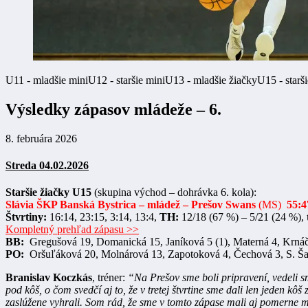
U11 - mladšie mini
U12 - staršie mini
U13 - mladšie žiačky
U15 - starš
Výsledky zápasov mládeže – 6.
8. februára 2026
Streda 04.02.2026
Staršie žiačky U15
(skupina východ – dohrávka 6. kola):
Slávia ŠKP Banská Bystrica – mládež – Prešov Swans
(MS)
55:4
Štvrtiny:
16:14, 23:15, 3:14, 13:4,
TH:
12/18 (67 %) – 5/21 (24 %),
Kompletný prehľad zápasu >>
BB:
Gregušová 19, Domanická 15, Janíková 5 (1), Materná 4, Krnáč
PO:
Oršuľáková 20, Molnárová 13, Zapotoková 4, Čechová 3, S. Šari
Branislav Koczkás
, tréner:
“Na Prešov sme boli pripravení, vedeli 
pod kôš, o čom svedčí aj to, že v tretej štvrtine sme dali len jeden 
zaslúžene vyhrali. Som rád, že sme v tomto zápase mali aj pomerne má