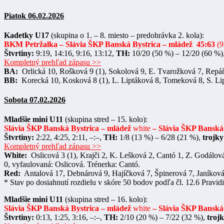
Piatok 06.02.2026
Kadetky U17
(skupina o 1. – 8. miesto – predohrávka 2. kola):
BKM Petržalka – Slávia ŠKP Banská Bystrica – mládež
45:63
(9
Štvrtiny:
9:19, 14:16, 9:16, 13:12,
TH:
10/20 (50 %) – 12/20 (60 %)
Kompletný prehľad zápasu >>
BA:
Orlická 10, Rošková 9 (1), Sokolová 9, E. Tvarožková 7, Repáňo
BB:
Korecká 10, Kosková 8 (1), L. Liptáková 8, Tomeková 8, S. Lipt
Sobota 07.02.2026
Mladšie mini U11
(skupina stred – 15. kolo):
Slávia ŠKP Banská Bystrica – mládež
white
– Slávia ŠKP Banská
Štvrtiny:
2:22, 4:25, 2:11, –:–,
TH:
1/8 (13 %) – 6/28 (21 %),
trojky
Kompletný prehľad zápasu >>
White:
Oslicová 3 (1), Krajči 2, K. Lešková 2, Cantó 1, Z. Godálo
0, vyfaulovaná: Oslicová. Trénerka: Cantó.
Red:
Antalová 17, Debnárová 9, Hajíčková 7, Špinerová 7, Janíková 
* Stav po dosiahnutí rozdielu v skóre 50 bodov podľa čl. 12.6 Pravidi
Mladšie mini U11
(skupina stred – 16. kolo):
Slávia ŠKP Banská Bystrica – mládež
white
– Slávia ŠKP Banská
Štvrtiny:
0:13, 1:25, 3:16, –:–,
TH:
2/10 (20 %) – 7/22 (32 %),
trojk