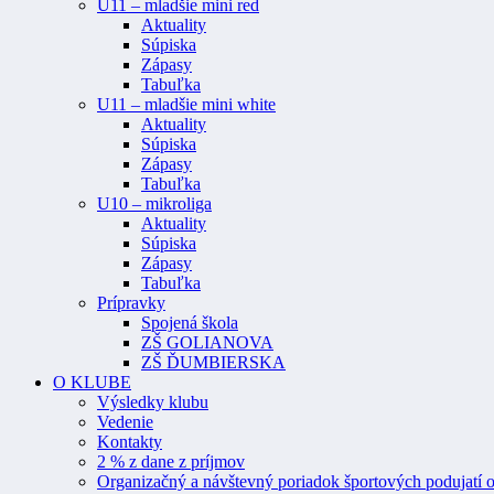
U11 – mladšie mini red
Aktuality
Súpiska
Zápasy
Tabuľka
U11 – mladšie mini white
Aktuality
Súpiska
Zápasy
Tabuľka
U10 – mikroliga
Aktuality
Súpiska
Zápasy
Tabuľka
Prípravky
Spojená škola
ZŠ GOLIANOVA
ZŠ ĎUMBIERSKA
O KLUBE
Výsledky klubu
Vedenie
Kontakty
2 % z dane z príjmov
Organizačný a návštevný poriadok športových podujatí o