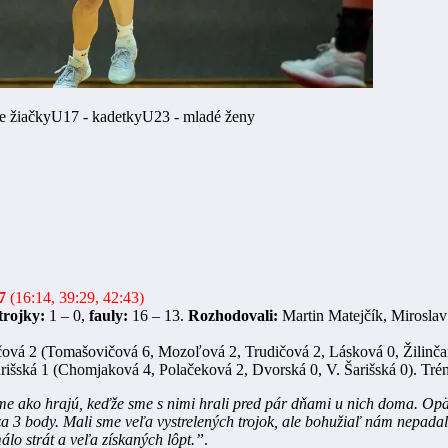
ie žiačky
U17 - kadetky
U23 - mladé ženy
7
(16:14, 39:29, 42:43)
trojky:
1 – 0,
fauly:
16 – 13.
Rozhodovali:
Martin Matejčík, Miroslav
ová 2 (Tomašovičová 6, Mozoľová 2, Trudičová 2, Lásková 0, Žilinča
šská 1 (Chomjaková 4, Polačeková 2, Dvorská 0, V. Šarišská 0). Tré
sme ako hrajú, keďže sme s nimi hrali pred pár dňami u nich doma. Op
kôš za 3 body. Mali sme veľa vystrelených trojok, ale bohužiaľ nám nepad
lo strát a veľa získaných lôpt.”
.