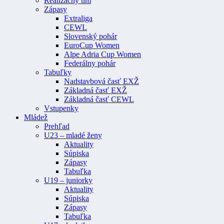
Realizačný tím
Zápasy
Extraliga
CEWL
Slovenský pohár
EuroCup Women
Alpe Adria Cup Women
Federálny pohár
Tabuľky
Nadstavbová časť EXŽ
Základná časť EXŽ
Základná časť CEWL
Vstupenky
Mládež
Prehľad
U23 – mladé ženy
Aktuality
Súpiska
Zápasy
Tabuľka
U19 – juniorky
Aktuality
Súpiska
Zápasy
Tabuľka