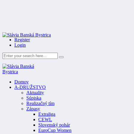
Register
Login
Domov
A-DRUŽSTVO
Aktuality
Súpiska
Realizačný tím
Zápasy
Extraliga
CEWL
Slovenský pohár
EuroCup Women