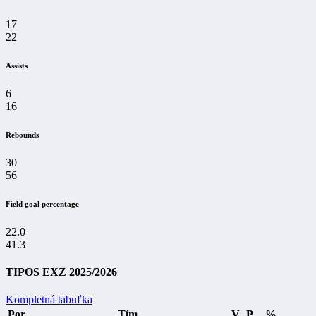
17
22
Assists
6
16
Rebounds
30
56
Field goal percentage
22.0
41.3
TIPOS EXZ 2025/2026
Kompletná tabuľka
Por
Tím
V
P
%