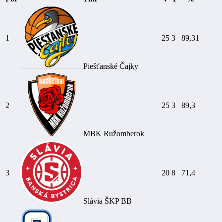
1
25
3
89,31
Piešťanské Čajky
2
25
3
89,3
MBK Ružomberok
3
20
8
71,4
Slávia ŠKP BB