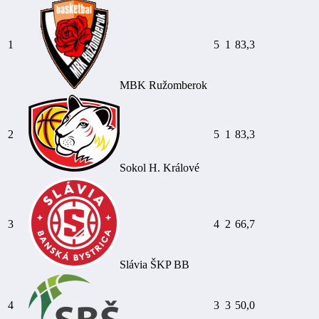
1
5
1
83,3
MBK Ružomberok
2
5
1
83,3
Sokol H. Králové
3
4
2
66,7
Slávia ŠKP BB
4
3
3
50,0