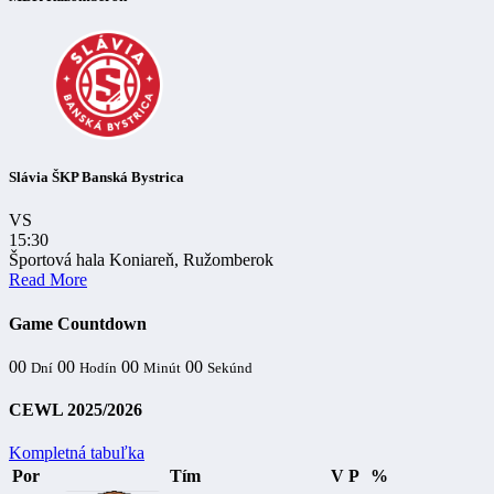
Slávia ŠKP Banská Bystrica
VS
15:30
Športová hala Koniareň, Ružomberok
Read More
Game Countdown
00
00
00
00
Dní
Hodín
Minút
Sekúnd
CEWL 2025/2026
Kompletná tabuľka
Por
Tím
V
P
%