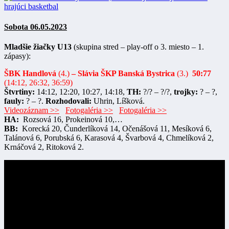
Sobota 06.05.2023
Mladšie žiačky U13
(skupina stred – play-off o 3. miesto – 1.
zápasy):
ŠBK Handlová
(4.)
–
Slávia ŠKP Banská Bystrica
(3.)
50:77
(14:12, 26:32, 36:59)
Štvrtiny:
14:12, 12:20, 10:27, 14:18,
TH:
?/? – ?/?,
trojky:
? – ?,
fauly:
? – ?.
Rozhodovali:
Uhrin, Líšková.
Videozáznam >>
Fotogaléria >>
Fotogaléria >>
HA:
Rozsová 16, Prokeinová 10,…
BB:
Korecká 20, Čunderlíková 14, Očenášová 11, Mesíková 6,
Talánová 6, Porubská 6, Karasová 4, Švarbová 4, Chmelíková 2,
Krnáčová 2, Ritoková 2.