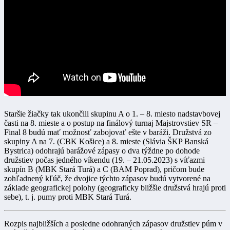
Staršie žiačky tak ukončili skupinu A o 1. – 8. miesto nadstavbovej
časti na 8. mieste a o postup na finálový turnaj Majstrovstiev SR –
Final 8 budú mať možnosť zabojovať ešte v baráži. Družstvá zo
skupiny A na 7. (CBK Košice) a 8. mieste (Slávia ŠKP Banská
Bystrica) odohrajú barážové zápasy o dva týždne po dohode
družstiev počas jedného víkendu (19. – 21.05.2023) s víťazmi
skupín B (MBK Stará Turá) a C (BAM Poprad), pričom bude
zohľadnený kľúč, že dvojice týchto zápasov budú vytvorené na
základe geografickej polohy (geograficky bližšie družstvá hrajú proti
sebe), t. j. pumy proti MBK Stará Turá.
Rozpis najbližších a posledne odohraných zápasov družstiev púm v