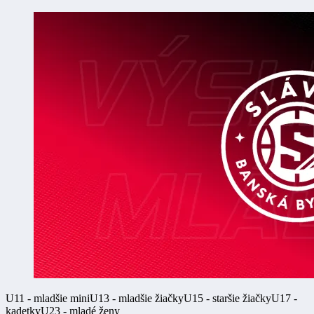
U11 - mladšie mini
U13 - mladšie žiačky
U15 - staršie žiačky
U17 -
kadetky
U23 - mladé ženy