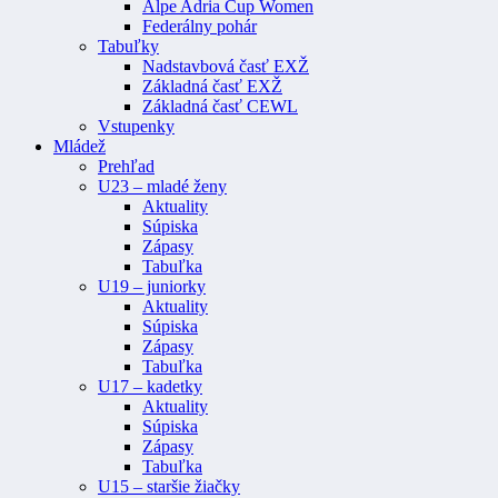
Alpe Adria Cup Women
Federálny pohár
Tabuľky
Nadstavbová časť EXŽ
Základná časť EXŽ
Základná časť CEWL
Vstupenky
Mládež
Prehľad
U23 – mladé ženy
Aktuality
Súpiska
Zápasy
Tabuľka
U19 – juniorky
Aktuality
Súpiska
Zápasy
Tabuľka
U17 – kadetky
Aktuality
Súpiska
Zápasy
Tabuľka
U15 – staršie žiačky