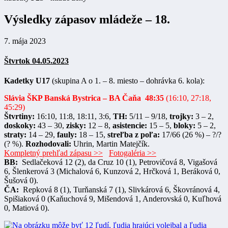
Výsledky zápasov mládeže – 18.
7. mája 2023
Štvrtok 04.05.2023
Kadetky U17
(skupina A o 1. – 8. miesto – dohrávka 6. kola):
Slávia ŠKP Banská Bystrica
– BA Čaňa
48:35
(16:10, 27:18,
45:29)
Štvrtiny:
16:10, 11:8, 18:11, 3:6,
TH:
5/11 – 9/18,
trojky:
3 – 2,
doskoky:
43 – 30,
zisky:
12 – 8,
asistencie:
15 – 5,
bloky:
5 – 2,
straty:
14 – 29,
fauly:
18 – 15,
streľba z poľa:
17/66 (26 %) – ?/?
(? %).
Rozhodovali:
Uhrin, Martin Matejčík.
Kompletný prehľad zápasu >>
Fotogaléria >>
BB:
Sedlačeková 12 (2), da Cruz 10 (1), Petrovičová 8, Vigašová
6, Šlenkerová 3 (Michalová 6, Kunzová 2, Hrčková 1, Beráková 0,
Šušová 0).
ČA:
Repková 8 (1), Turňanská 7 (1), Slivkárová 6, Škovránová 4,
Spišiaková 0 (Kaňuchová 9, Mišendová 1, Anderovská 0, Kuľhová
0, Matiová 0).