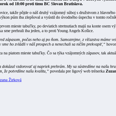
orok od 18:00 proti tímu BC Slovan Bratislava.
lovice, takže pôjde o náš druhý vzájomný súboj s družstvom z hlavné
 výkon púm iba zlepšoval a vyústil do úvodného úspechu v tomto roční
om mieste tabuľky, po deviatich stretnutiach majú na konte osem výhie
 sme prehrali iba jeden, a to proti Young Angels Košice.
pred zápasom, počas neho aj po ňom. Samozrejme, z víťazstva máme veľ
by sme ho zvládli v náš prospech a nenechali sa ničím prekvapiť,“
hovor
za na piatom mieste tabuľky. Čo sa týka vzájomných zápasov, tak aktuá
dokázal vzdorovať aj napriek prehrám. My sa sústredíme na našu hru,
m, že potvrdíme našu kvalitu,“
povedala pre ligový web trénerka
Zuzan
zana Žirková