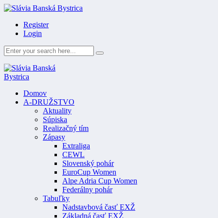
Register
Login
Domov
A-DRUŽSTVO
Aktuality
Súpiska
Realizačný tím
Zápasy
Extraliga
CEWL
Slovenský pohár
EuroCup Women
Alpe Adria Cup Women
Federálny pohár
Tabuľky
Nadstavbová časť EXŽ
Základná časť EXŽ