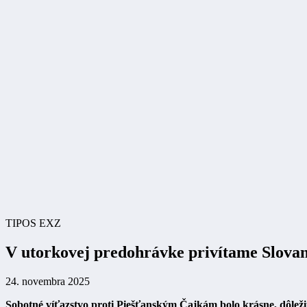
TIPOS EXZ
V utorkovej predohrávke privítame Slova
24. novembra 2025
Sobotné víťazstvo proti Piešťanským Čajkám bolo krásne, dôležité