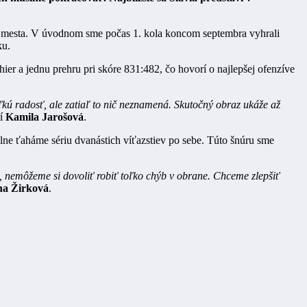
ho mesta. V úvodnom sme počas 1. kola koncom septembra vyhrali
ku.
r a jednu prehru pri skóre 831:482, čo hovorí o najlepšej ofenzíve
kú radosť, ale zatiaľ to nič neznamená. Skutočný obraz ukáže až
í
Kamila Jarošová
.
lne ťaháme sériu dvanástich víťazstiev po sebe. Túto šnúru sme
 nemôžeme si dovoliť robiť toľko chýb v obrane. Chceme zlepšiť
a Žirková
.