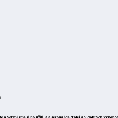
n
 a veľmi sme si ho užili, ale sezóna ide ďalej a v dobrých výkono