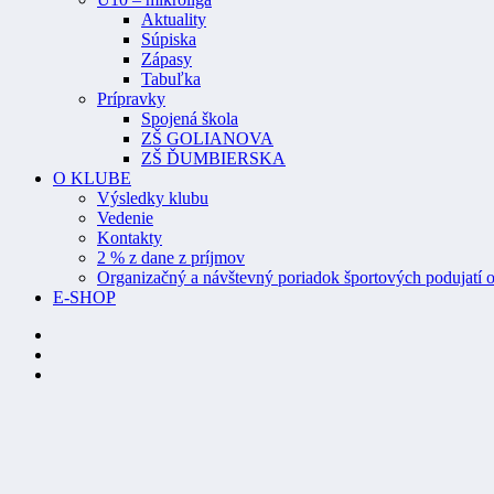
Aktuality
Súpiska
Zápasy
Tabuľka
Prípravky
Spojená škola
ZŠ GOLIANOVA
ZŠ ĎUMBIERSKA
O KLUBE
Výsledky klubu
Vedenie
Kontakty
2 % z dane z príjmov
Organizačný a návštevný poriadok športových podujatí o
E-SHOP