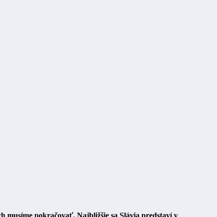
ch musíme pokračovať. Najbližšie sa Slávia predstaví v