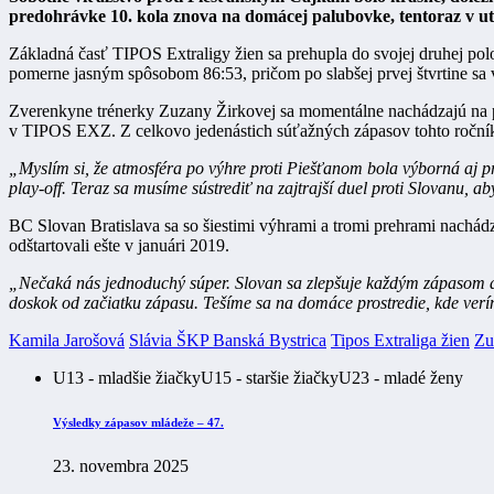
predohrávke 10. kola znova na domácej palubovke, tentoraz v ut
Základná časť TIPOS Extraligy žien sa prehupla do svojej druhej po
pomerne jasným spôsobom 86:53, pričom po slabšej prvej štvrtine sa
Zverenkyne trénerky Zuzany Žirkovej sa momentálne nachádzajú na prv
v TIPOS EXZ. Z celkovo jedenástich súťažných zápasov tohto ročníka
„Myslím si, že atmosféra po výhre proti Piešťanom bola výborná aj 
play-off. Teraz sa musíme sústrediť na zajtrajší duel proti Slovanu, a
BC Slovan Bratislava sa so šiestimi výhrami a tromi prehrami nachád
odštartovali ešte v januári 2019.
„Nečaká nás jednoduchý súper. Slovan sa zlepšuje každým zápasom a 
doskok od začiatku zápasu. Tešíme sa na domáce prostredie, kde verí
Kamila Jarošová
Slávia ŠKP Banská Bystrica
Tipos Extraliga žien
Zu
U13 - mladšie žiačky
U15 - staršie žiačky
U23 - mladé ženy
Výsledky zápasov mládeže – 47.
23. novembra 2025