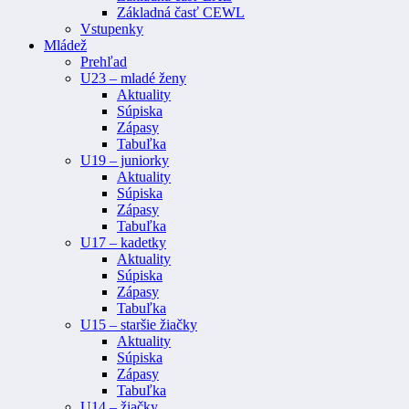
Základná časť CEWL
Vstupenky
Mládež
Prehľad
U23 – mladé ženy
Aktuality
Súpiska
Zápasy
Tabuľka
U19 – juniorky
Aktuality
Súpiska
Zápasy
Tabuľka
U17 – kadetky
Aktuality
Súpiska
Zápasy
Tabuľka
U15 – staršie žiačky
Aktuality
Súpiska
Zápasy
Tabuľka
U14 – žiačky