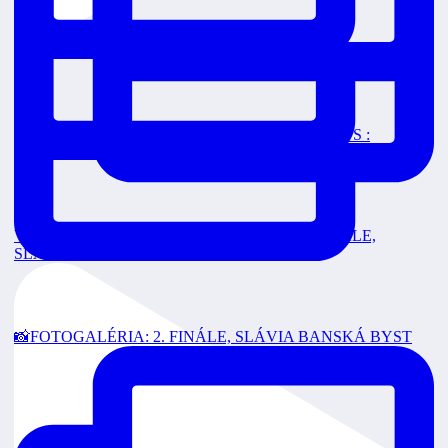
Čajkám sme vzdorovali, nakoniec končíme sezón
FINÁLE 3 Dnes o 18:00 v priamom prenose na RTVS :
VEOLIA POZÁPASOVÉ ROZHOVORY: 2. FINÁLE,
SLÁVIA
📸FOTOGALÉRIA: 2. FINÁLE, SLÁVIA BANSKÁ BYST