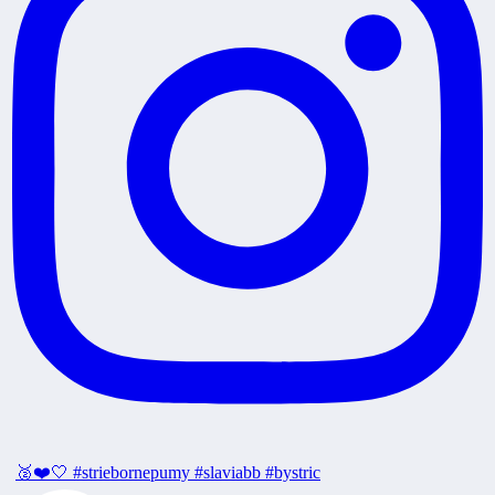
🥈❤️🤍 #striebornepumy #slaviabb #bystric