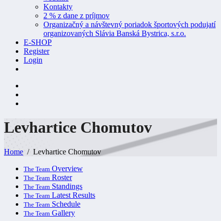
Kontakty
2 % z dane z príjmov
Organizačný a návštevný poriadok športových podujatí
organizovaných Slávia Banská Bystrica, s.r.o.
E-SHOP
Register
Login
Levhartice
Chomutov
Home
Levhartice Chomutov
Overview
The Team
Roster
The Team
Standings
The Team
Latest Results
The Team
Schedule
The Team
Gallery
The Team