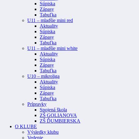
Súpiska
Zápasy
Tabuľka
U11 – mladšie mini red
Aktuality
Súpiska
Zápasy
Tabuľka
U11 – mladšie mini white
Aktuality
Súpiska
Zápasy
Tabuľka
U10 – mikroliga
Aktuality
Súpiska
Zápasy
Tabuľka
Prípravky
Spojená škola
ZŠ GOLIANOVA
ZŠ ĎUMBIERSKA
O KLUBE
Výsledky klubu
Vedenie