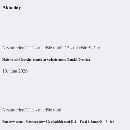
Aktuality
Nezatriedené
U11 - mladšie mini
U13 - mladšie žiačky
Majstrovské úspechy ocenilo aj vedenie mesta Banská Bystrica
19. júna 2026
Nezatriedené
U11 - mladšie mini
Finálový turnaj Majstrovstiev SR mladších mini U11 – Final 6 Šamorín – 3. deň