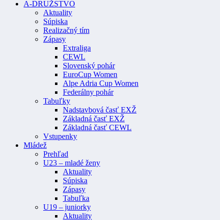
A-DRUŽSTVO
Aktuality
Súpiska
Realizačný tím
Zápasy
Extraliga
CEWL
Slovenský pohár
EuroCup Women
Alpe Adria Cup Women
Federálny pohár
Tabuľky
Nadstavbová časť EXŽ
Základná časť EXŽ
Základná časť CEWL
Vstupenky
Mládež
Prehľad
U23 – mladé ženy
Aktuality
Súpiska
Zápasy
Tabuľka
U19 – juniorky
Aktuality