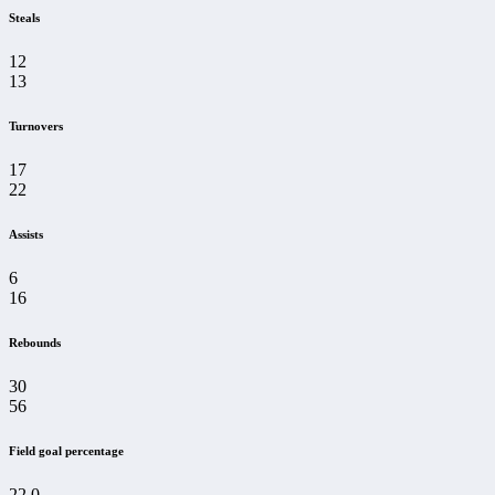
Steals
12
13
Turnovers
17
22
Assists
6
16
Rebounds
30
56
Field goal percentage
22.0