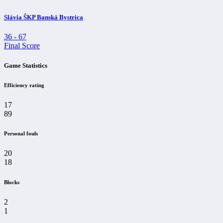
Slávia ŠKP Banská Bystrica
36
-
67
Final Score
Game Statistics
Efficiency rating
17
89
Personal fouls
20
18
Blocks
2
1