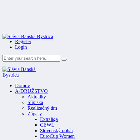
Register
Login
Domov
A-DRUŽSTVO
Aktuality
Súpiska
Realizačný tím
Zápasy
Extraliga
CEWL
Slovenský pohár
EuroCup Women