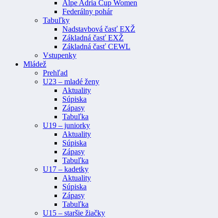
Alpe Adria Cup Women
Federálny pohár
Tabuľky
Nadstavbová časť EXŽ
Základná časť EXŽ
Základná časť CEWL
Vstupenky
Mládež
Prehľad
U23 – mladé ženy
Aktuality
Súpiska
Zápasy
Tabuľka
U19 – juniorky
Aktuality
Súpiska
Zápasy
Tabuľka
U17 – kadetky
Aktuality
Súpiska
Zápasy
Tabuľka
U15 – staršie žiačky