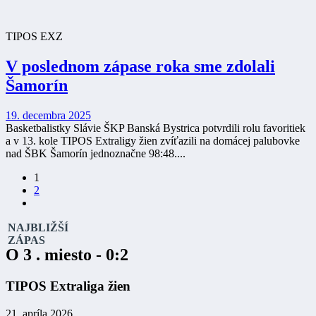
TIPOS EXZ
V poslednom zápase roka sme zdolali
Šamorín
19. decembra 2025
Basketbalistky Slávie ŠKP Banská Bystrica potvrdili rolu favoritiek
a v 13. kole TIPOS Extraligy žien zvíťazili na domácej palubovke
nad ŠBK Šamorín jednoznačne 98:48....
1
2
NAJBLIŽŠÍ
ZÁPAS
O 3 . miesto - 0:2
TIPOS Extraliga žien
21. apríla 2026