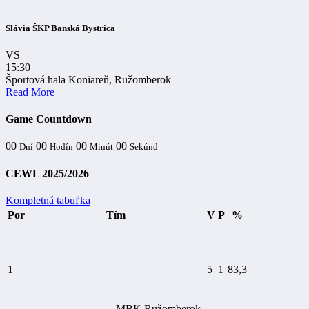
Slávia ŠKP Banská Bystrica
VS
15:30
Športová hala Koniareň, Ružomberok
Read More
Game Countdown
00
00
00
00
Dní
Hodín
Minút
Sekúnd
CEWL 2025/2026
Kompletná tabuľka
Por
Tím
V
P
%
1
5
1
83,3
MBK Ružomberok