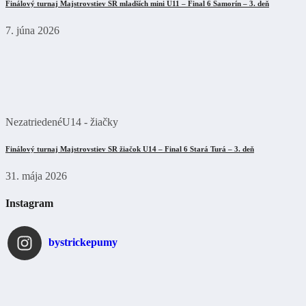
Finálový turnaj Majstrovstiev SR mladších mini U11 – Final 6 Šamorín – 3. deň
7. júna 2026
Nezatriedené
U14 - žiačky
Finálový turnaj Majstrovstiev SR žiačok U14 – Final 6 Stará Turá – 3. deň
31. mája 2026
Instagram
bystrickepumy