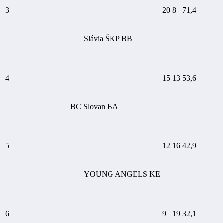
3
20
8
71,4
Slávia ŠKP BB
4
15
13
53,6
BC Slovan BA
5
12
16
42,9
YOUNG ANGELS KE
6
9
19
32,1