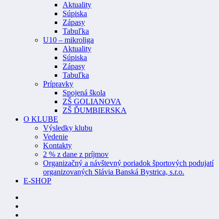
Aktuality
Súpiska
Zápasy
Tabuľka
U10 – mikroliga
Aktuality
Súpiska
Zápasy
Tabuľka
Prípravky
Spojená škola
ZŠ GOLIANOVA
ZŠ ĎUMBIERSKA
O KLUBE
Výsledky klubu
Vedenie
Kontakty
2 % z dane z príjmov
Organizačný a návštevný poriadok športových podujatí
organizovaných Slávia Banská Bystrica, s.r.o.
E-SHOP