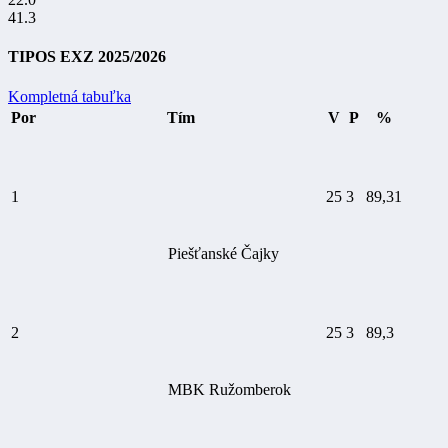
41.3
TIPOS EXZ 2025/2026
Kompletná tabuľka
Por
Tím
V
P
%
1
25
3
89,31
Piešťanské Čajky
2
25
3
89,3
MBK Ružomberok