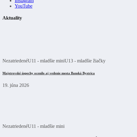
Instagram
YouTube
Aktuality
Nezatriedené
U11 - mladšie mini
U13 - mladšie žiačky
Majstrovské úspechy ocenilo aj vedenie mesta Banská Bystrica
19. júna 2026
Nezatriedené
U11 - mladšie mini