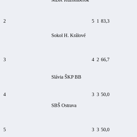
2
5
1
83,3
Sokol H. Králové
3
4
2
66,7
Slávia ŠKP BB
4
3
3
50,0
SBŠ Ostrava
5
3
3
50,0